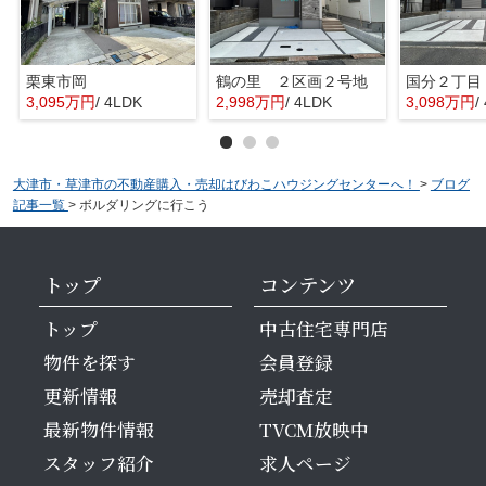
栗東市岡
鶴の里 ２区画２号地
3,095万円
/ 4LDK
2,998万円
/ 4LDK
3,098万円
/
大津市・草津市の不動産購入・売却はびわこハウジングセンターへ！
>
ブログ
記事一覧
>
ボルダリングに行こう
トップ
コンテンツ
トップ
中古住宅専門店
物件を探す
会員登録
更新情報
売却査定
最新物件情報
TVCM放映中
スタッフ紹介
求人ページ