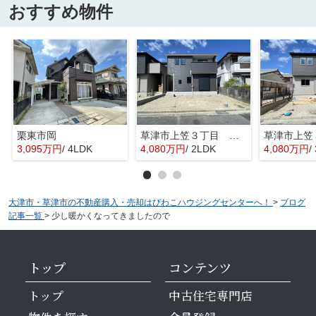
おすすめ物件
栗東市岡
草津市上笠３丁目 分譲2区画2号棟
3,095万円
/ 4LDK
4,080万円
/ 2LDK
4,080万円
/
大津市・草津市の不動産購入・売却はびわこハウジングセンターへ！
>
ブログ
記事一覧
>
少し暖かくなってきましたので
トップ
コンテンツ
トップ
中古住宅専門店