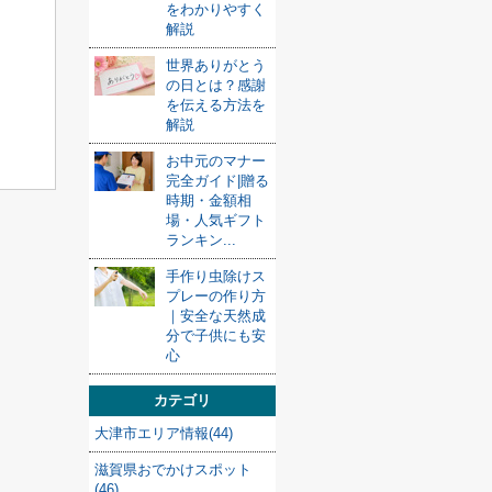
をわかりやすく
解説
世界ありがとう
の日とは？感謝
を伝える方法を
解説
お中元のマナー
完全ガイド|贈る
時期・金額相
場・人気ギフト
ランキン...
手作り虫除けス
プレーの作り方
｜安全な天然成
分で子供にも安
心
カテゴリ
大津市エリア情報(44)
滋賀県おでかけスポット
(46)