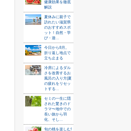
健康効果を徹底
解説
夏休みに親子で
訪れたい滋賀県
のおすすめスポ
ット！自然・学
び・遊...
今日から8月。
折り返し地点で
立ち止まる
冷房によるダル
さを改善するお
風呂の入り方|夏
の疲れをリセッ
トする...
セミの一生に隠
された驚きのド
ラマ〜地中での
長い旅から羽
化、そし...
旬の桃を楽しむ!