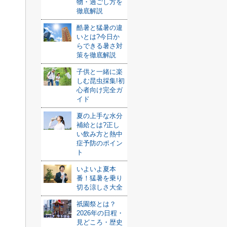
物・過ごし方を
徹底解説
酷暑と猛暑の違
いとは?今日か
らできる暑さ対
策を徹底解説
子供と一緒に楽
しむ昆虫採集!初
心者向け完全ガ
イド
夏の上手な水分
補給とは?正し
い飲み方と熱中
症予防のポイン
ト
いよいよ夏本
番！猛暑を乗り
切る涼しさ大全
祇園祭とは？
2026年の日程・
見どころ・歴史