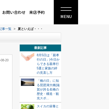
お問い合わせ
来店予約
MENU
記事一覧
>
夏といえば・・・
最新記事
8月5日は「親孝
行の日」|今日か
-08-20
らできる親孝行
5選と家族の絆
の見直し方
「橋の日」に知
る琵琶湖大橋|滋
賀が誇る名橋の
歴史・構造・観
光スポ...
スイカの栄養と