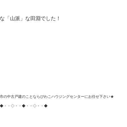
な「山派」な田淵でした！
市の中古戸建のことならびわこハウジングセンターにお任せ下さい★
◆・・◇・・◆・・◇・・◆