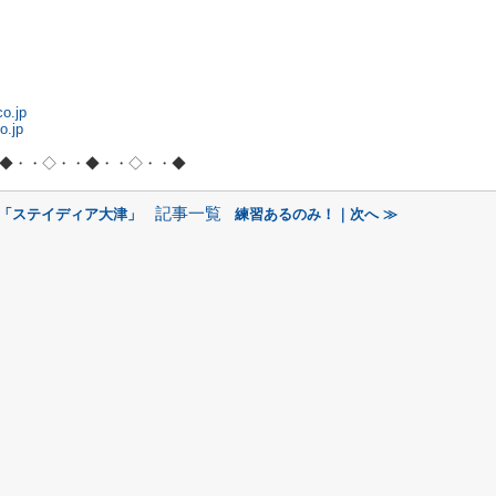
o.jp
o.jp
◆・・◇・・◆・・◇・・◆
記事一覧
！「ステイディア大津」
練習あるのみ！｜次へ ≫