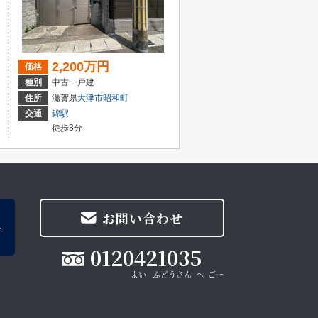
2,200万円
価格
種別
中古一戸建
住所
滋賀県
大津市
昭和町
交通
錦駅
徒歩3分
お問い合わせ
0120421035