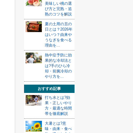
美味しい桃の選
び方と完熟・追
熟のコツを解説
夏の土用の丑の
日とは？2026年
はいつ？由来や
うなぎを食べる
理由を...
熱中症予防に効
果的な冷却法と
は?手のひら冷
却・前腕冷却の
やり方を...
おすすめ記事
打ち水とは?効
果・正しいやり
方・最適な時間
帯を徹底解説
大暑とは?意
味・由来・食べ