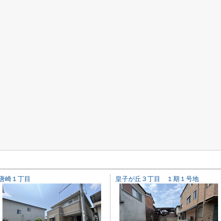
唐崎１丁目
皇子が丘３丁目 １期１号地