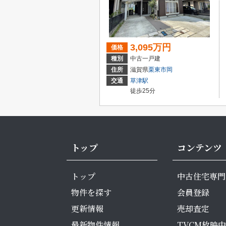
3,095万円
価格
種別
中古一戸建
住所
滋賀県
栗東市
岡
交通
草津駅
徒歩25分
トップ
コンテンツ
トップ
中古住宅専門
物件を探す
会員登録
更新情報
売却査定
最新物件情報
TVCM放映中