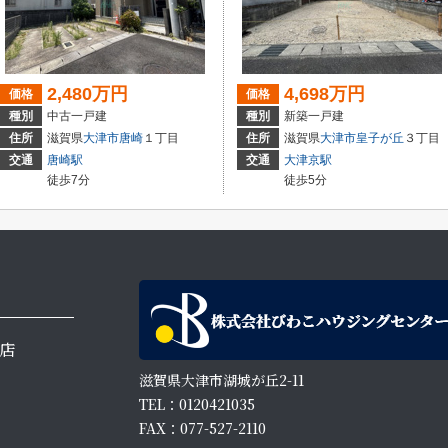
2,480万円
4,698万円
価格
価格
種別
中古一戸建
種別
新築一戸建
住所
滋賀県
大津市
唐崎
１丁目
住所
滋賀県
大津市
皇子が丘
３丁目
交通
唐崎駅
交通
大津京駅
徒歩7分
徒歩5分
店
滋賀県大津市湖城が丘2-11
TEL：0120421035
FAX：077-527-2110