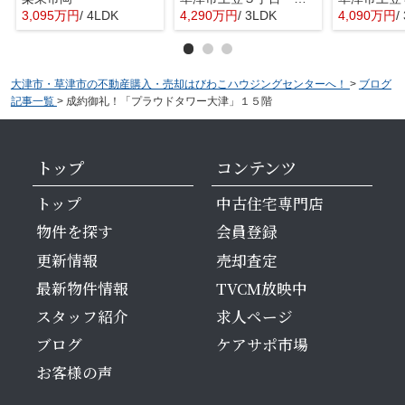
3,095万円
/ 4LDK
4,290万円
/ 3LDK
4,090万円
/
大津市・草津市の不動産購入・売却はびわこハウジングセンターへ！
>
ブログ
記事一覧
>
成約御礼！「プラウドタワー大津」１５階
トップ
コンテンツ
トップ
中古住宅専門店
物件を探す
会員登録
更新情報
売却査定
最新物件情報
TVCM放映中
スタッフ紹介
求人ページ
ブログ
ケアサポ市場
お客様の声