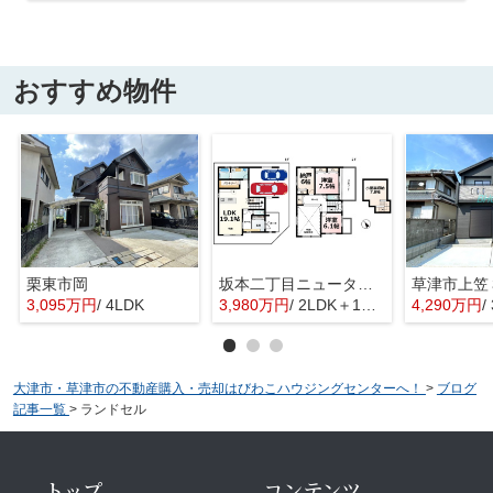
おすすめ物件
栗東市岡
坂本二丁目ニュータウン 全１４区画９号地
3,095万円
/ 4LDK
3,980万円
/ 2LDK＋1S(納戸)
4,290万円
/
大津市・草津市の不動産購入・売却はびわこハウジングセンターへ！
>
ブログ
記事一覧
>
ランドセル
トップ
コンテンツ