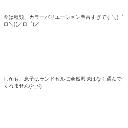
今は種類、カラーバリエーション豊富すぎです＼(゜
ロ＼)(／ロ゜)／
しかも、息子はランドセルに全然興味はなく選んで
くれません(>_<)