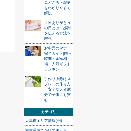
見どころ・歴史
をわかりやすく
解説
世界ありがとう
の日とは？感謝
を伝える方法を
解説
お中元のマナー
完全ガイド|贈る
時期・金額相
場・人気ギフト
ランキン...
手作り虫除けス
プレーの作り方
｜安全な天然成
分で子供にも安
心
カテゴリ
大津市エリア情報(44)
滋賀県おでかけスポット