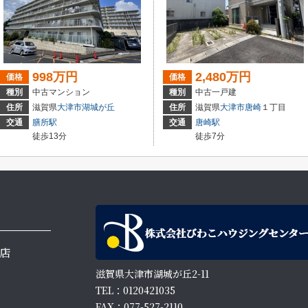
998万円
2,480万円
価格
価格
種別
中古マンション
種別
中古一戸建
住所
滋賀県
大津市
湖城が丘
住所
滋賀県
大津市
唐崎
１丁目
交通
膳所駅
交通
唐崎駅
徒歩13分
徒歩7分
店
滋賀県大津市湖城が丘2-11
TEL：0120421035
FAX：077-527-2110