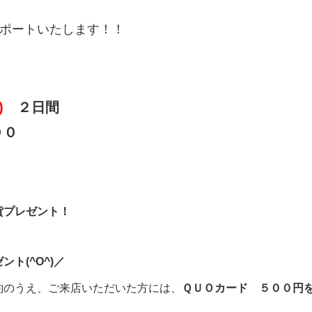
ポートいたします！！
)
２日間
００
、
貨プレゼント！
ト(^O^)／
約のうえ、ご来店いただいた方には、
ＱＵＯカード ５００円