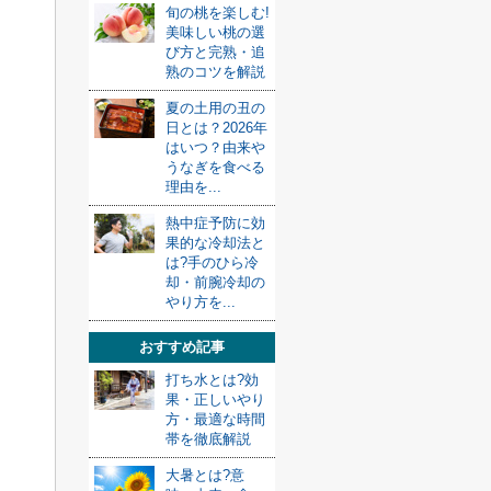
旬の桃を楽しむ!
美味しい桃の選
び方と完熟・追
熟のコツを解説
夏の土用の丑の
日とは？2026年
はいつ？由来や
うなぎを食べる
理由を...
熱中症予防に効
果的な冷却法と
は?手のひら冷
却・前腕冷却の
やり方を...
おすすめ記事
打ち水とは?効
果・正しいやり
方・最適な時間
帯を徹底解説
大暑とは?意