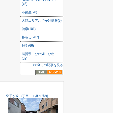
(46)
不動産(28)
大津エリアおでかけ情報(5)
健康(101)
暮らし(287)
雑学(66)
滋賀県 びわ湖 びわこ
(32)
>>全ての記事を見る
XML
RSS2.0
皇子が丘３丁目 １期１号地