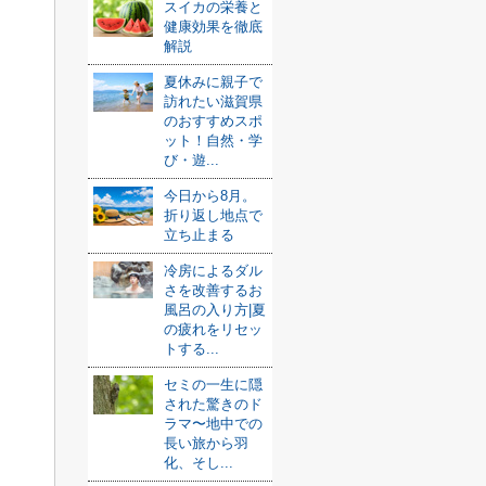
スイカの栄養と
健康効果を徹底
解説
夏休みに親子で
訪れたい滋賀県
のおすすめスポ
ット！自然・学
び・遊...
今日から8月。
折り返し地点で
立ち止まる
冷房によるダル
さを改善するお
風呂の入り方|夏
の疲れをリセッ
トする...
セミの一生に隠
された驚きのド
ラマ〜地中での
長い旅から羽
化、そし...