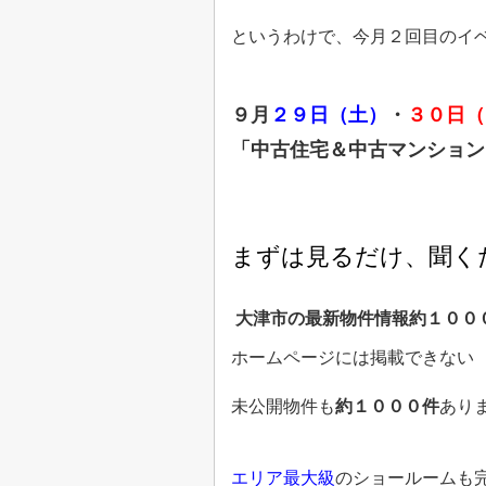
というわけで、今月２回目のイ
９
月
２９
日（土）
・
３０
日（
「中古住宅＆中古マンション
まずは見るだけ、聞く
大津市の最新物件情報
約１００
ホームページには掲載できない
未公開物件も
約１０００件
あり
エリア最大級
のショールームも完