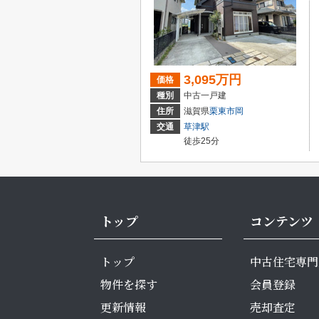
3,095万円
価格
種別
中古一戸建
住所
滋賀県
栗東市
岡
交通
草津駅
徒歩25分
トップ
コンテンツ
トップ
中古住宅専門
物件を探す
会員登録
更新情報
売却査定