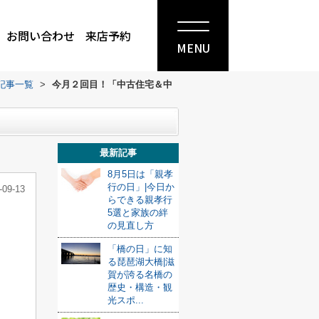
お問い合わせ
来店予約
MENU
記事一覧
>
今月２回目！「中古住宅＆中
最新記事
8月5日は「親孝
行の日」|今日か
-09-13
らできる親孝行
5選と家族の絆
の見直し方
「橋の日」に知
る琵琶湖大橋|滋
賀が誇る名橋の
歴史・構造・観
光スポ...