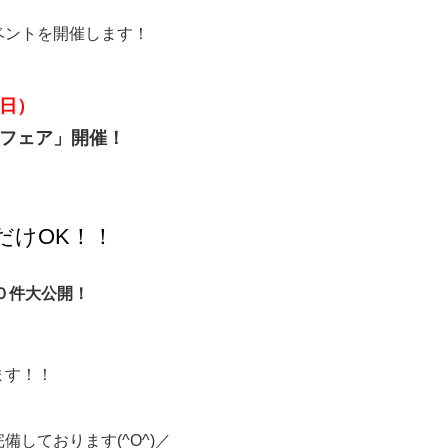
ベントを開催します！
日）
フェア」開催！
だけOK！！
０件
大公開！
ます！！
備しております(^O^)／