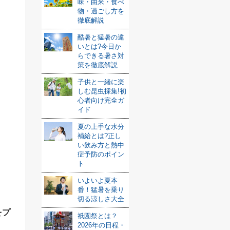
味・由来・食べ
物・過ごし方を
徹底解説
酷暑と猛暑の違
いとは?今日か
らできる暑さ対
策を徹底解説
子供と一緒に楽
しむ昆虫採集!初
心者向け完全ガ
イド
夏の上手な水分
補給とは?正し
い飲み方と熱中
症予防のポイン
ト
いよいよ夏本
番！猛暑を乗り
切る涼しさ大全
をプ
祇園祭とは？
2026年の日程・