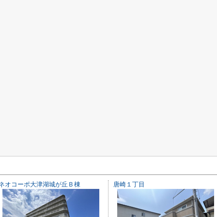
ネオコーポ大津湖城が丘Ｂ棟
唐崎１丁目