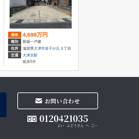
4,698万円
価格
種別
新築一戸建
住所
滋賀県
大津市
皇子が丘
３丁目
交通
大津京駅
徒歩5分
お問い合わせ
0120421035