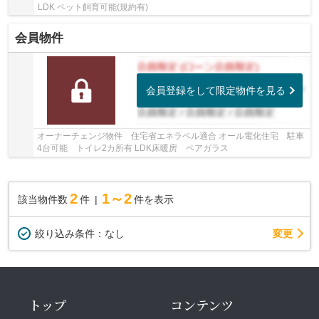
LDK ペット飼育可能(規約有)
会員物件
会員登録をして限定物件を見る
オーナーチェンジ物件 住宅省エネラベル適合 オール電化住宅 駐車
4台可能 トイレ2カ所有 LDK床暖房 ペアガラス
2
1～2
該当物件数
件
件を表示
変更
絞り込み条件：
なし
トップ
コンテンツ