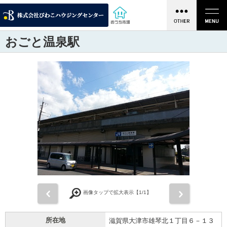
おごと温泉駅
前
次
画像タップで拡大表示【
1
/1】
所在地
滋賀県大津市雄琴北１丁目６－１３