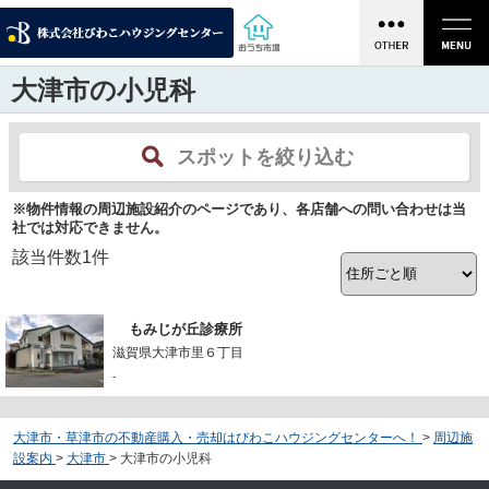
大津市の小児科
スポットを絞り込む
※物件情報の周辺施設紹介のページであり、各店舗への問い合わせは当
社では対応できません。
該当件数
1
件
もみじが丘診療所
滋賀県大津市里６丁目
-
大津市・草津市の不動産購入・売却はびわこハウジングセンターへ！
>
周辺施
設案内
>
大津市
>
大津市の小児科