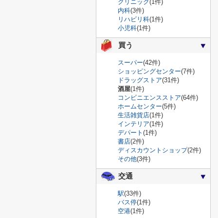
クリニック
(1件)
内科
(3件)
リハビリ科
(1件)
小児科
(1件)
買う
スーパー
(42件)
ショッピングセンター
(7件)
ドラッグストア
(31件)
酒屋
(1件)
コンビニエンスストア
(64件)
ホームセンター
(5件)
生活雑貨店
(1件)
インテリア
(1件)
デパート
(1件)
書店
(2件)
ディスカウントショップ
(2件)
その他
(3件)
交通
駅
(33件)
バス停
(1件)
空港
(1件)