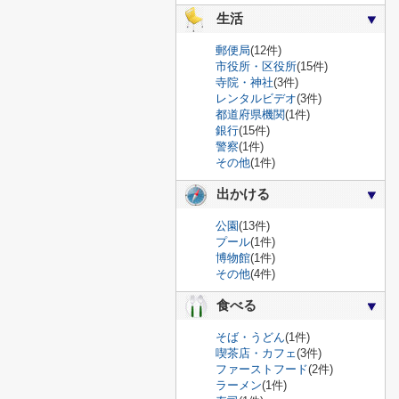
生活
郵便局
(12件)
市役所・区役所
(15件)
寺院・神社
(3件)
レンタルビデオ
(3件)
都道府県機関
(1件)
銀行
(15件)
警察
(1件)
その他
(1件)
出かける
公園
(13件)
プール
(1件)
博物館
(1件)
その他
(4件)
食べる
そば・うどん
(1件)
喫茶店・カフェ
(3件)
ファーストフード
(2件)
ラーメン
(1件)