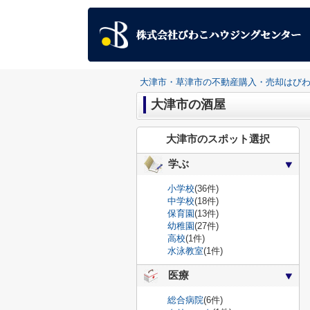
大津市・草津市の不動産購入・売却はび
大津市の酒屋
大津市のスポット選択
学ぶ
小学校
(36件)
中学校
(18件)
保育園
(13件)
幼稚園
(27件)
高校
(1件)
水泳教室
(1件)
医療
総合病院
(6件)