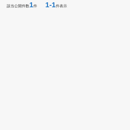
1
1-1
該当公開件数
件
件表示