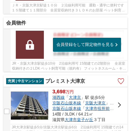
ＪＲ・京阪大津京駅徒１０分 ２沿線利用可能 通勤・通学に便利です
１５階建て１１階部分 全居室収納付き３ＬＤＫのお部屋 ペット飼育可
能(規約有) 共用施設が充実しています 南東...
会員物件
会員登録をして限定物件を見る
JR・京阪大津京駅徒歩10分 2沿線利用可 15階建ての2階部分 全居室
収納付きの２LDK ペット飼育可能（規約有） フィットネスルーム・キッ
ズルーム等、共用施設充実しています
プレミスト大津京
売買 | 中古マンション
3,698
万
円
湖西線
「
大津京
」駅 徒歩5分
京阪石山坂本線
「
京阪大津京
」駅 徒歩6分
京阪石山坂本線
「
大津市役所前
」駅 徒歩1
14階 / 3LDK / 64.21㎡
滋賀県
大津市
皇子が丘
３丁目
JR大津京駅徒歩5分/京阪大津京駅徒歩6分 2沿線利用可 15階建ての14