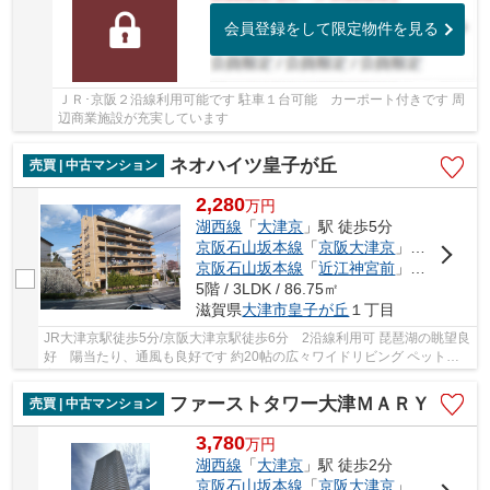
会員登録をして限定物件を見る
ＪＲ･京阪２沿線利用可能です 駐車１台可能 カーポート付きです 周
辺商業施設が充実しています
ネオハイツ皇子が丘
売買 | 中古マンション
2,280
万
円
湖西線
「
大津京
」駅 徒歩5分
京阪石山坂本線
「
京阪大津京
」駅 徒歩6分
京阪石山坂本線
「
近江神宮前
」駅 徒歩9分
5階 / 3LDK / 86.75㎡
滋賀県
大津市
皇子が丘
１丁目
JR大津京駅徒歩5分/京阪大津京駅徒歩6分 2沿線利用可 琵琶湖の眺望良
好 陽当たり、通風も良好です 約20帖の広々ワイドリビング ペット飼
育可能(規約有)です 新規内装リフォーム済みです
ファーストタワー大津ＭＡＲＹ
売買 | 中古マンション
3,780
万
円
湖西線
「
大津京
」駅 徒歩2分
京阪石山坂本線
「
京阪大津京
」駅 徒歩4分