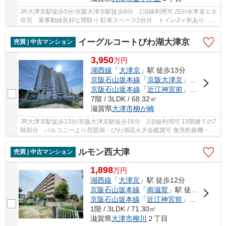
JR大津京駅徒歩5分/京阪大津京駅徒歩8分 2沿線利用可 ZEH水準省エネ
住宅 家事動線良好な間取り 駐車スペース2台分 トイレ2ヶ所あり
WICあり 食洗乾燥機・浴室暖房乾燥機など設備充...
イーグルコートびわ湖大津京
売買 | 中古マンション
3,950
万
円
湖西線
「
大津京
」駅 徒歩13分
京阪石山坂本線
「
京阪大津京
」駅 徒歩16分
京阪石山坂本線
「
近江神宮前
」駅 徒歩14分
7階 / 3LDK / 68.32㎡
滋賀県
大津市
柳が崎
JR大津京駅徒歩13分/京阪大津京駅徒歩16分 2沿線利用可 15階建ての7
階部分 バルコニーより琵琶湖・びわ湖花火大会鑑賞可 食洗乾燥機・浴
室乾燥機・追焚機能など設備充実 24時間ゴミ...
ルモン西大津
売買 | 中古マンション
1,898
万
円
湖西線
「
大津京
」駅 徒歩12分
京阪石山坂本線
「
南滋賀
」駅 徒歩10分
京阪石山坂本線
「
近江神宮前
」駅 徒歩11分
1階 / 3LDK / 71.30㎡
滋賀県
大津市
柳川
２丁目