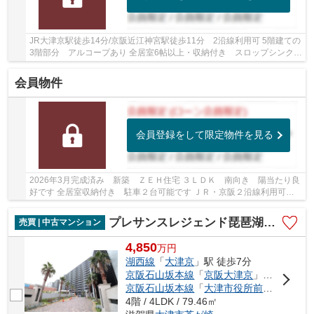
JR大津京駅徒歩14分/京阪近江神宮駅徒歩11分 2沿線利用可 5階建ての
3階部分 アルコープあり 全居室6帖以上・収納付き スロップシンクあ
り 近隣お買物施設充実しています
会員物件
会員登録をして限定物件を見る
2026年3月完成済み 新築 ＺＥＨ住宅 ３ＬＤＫ 南向き 陽当たり良
好です 全居室収納付き 駐車２台可能です ＪＲ・京阪２沿線利用可能
です 周辺商業施設が充実しています
プレサンスレジェンド琵琶湖 B棟
売買 | 中古マンション
4,850
万
円
湖西線
「
大津京
」駅 徒歩7分
京阪石山坂本線
「
京阪大津京
」駅 徒歩8分
京阪石山坂本線
「
大津市役所前
」駅 徒歩1
4階 / 4LDK / 79.46㎡