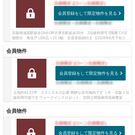
会員登録をして限定物件を見る
京阪南滋賀駅徒歩19分/JR大津京駅徒歩20分 2沿線利用可 5階建ての2
階部分 角住戸 LDK広々21.1帖 全居室収納付き 【2026年6月下旬リフ
ォーム完了予定】 全室壁・天井クロス張替、...
会員物件
会員登録をして限定物件を見る
土地約41.22坪 ３ＳＬＤＫのお家 閑静な住宅地内です ＪＲ・京阪２沿
線利用可能です ウォークインクロゼット、玄関土間収納等収納豊富 駐
車３台可能ですよ
会員物件
会員登録をして限定物件を見る