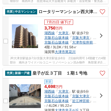
階部分 南西向き 琵琶湖花火大会鑑賞可 床暖房・浴室乾燥・食洗器・
家具・照明付き ペット飼育可 スーパー・コン...
ロータリーマンション西大津Ⅲ番館
売買 | 中古マンション
7月21日 値下げ
3,750
万
円
湖西線
「
大津京
」駅 徒歩7分
京阪石山坂本線
「
京阪大津京
」駅 徒歩8分
京阪石山坂本線
「
大津市役所前
」駅 徒歩1
4階 / 3LDK / 91.58㎡
滋賀県
大津市
尾花川
JR大津京駅徒歩7分/京阪大津京駅徒歩8分 2沿線利用可 14階建ての4階
部分 南向きワイドバルコニー リノベーション済み物件 角部屋 約3.8
帖の書斎あり LDK広々18.5帖 全居室収納付...
皇子が丘３丁目 １期１号地
売買 | 新築一戸建
新築
4,698
万
円
湖西線
「
大津京
」駅 徒歩5分
京阪石山坂本線
「
京阪大津京
」駅 徒歩8分
京阪石山坂本線
「
近江神宮前
」駅 徒歩14分
- / 4LDK / 95.22㎡
滋賀県
大津市
皇子が丘
３丁目