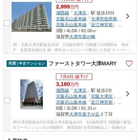
2,999
万
円
湖西線
「
大津京
」駅 徒歩10分
京阪石山坂本線
「
大津市役所前
」駅 徒歩1
京阪石山坂本線
「
近江神宮前
」駅 徒歩18分
3階 / 4LDK / 82.00㎡
滋賀県
大津市
茶が崎
JR・京阪大津京駅徒歩10分 2沿線利用可 15階建ての3階部分 角住
戸 全居室収納付き 南・西向きバルコニーで陽当たり良好 スーパー・コ
ンビニなど徒歩圏内の便利な住環境です 2026年1...
ファーストタワー大津MARY
売買 | 中古マンション
7月4日 値下げ
3,180
万
円
湖西線
「
大津京
」駅 徒歩2分
京阪石山坂本線
「
京阪大津京
」駅 徒歩4分
京阪石山坂本線
「
近江神宮前
」駅 徒歩10分
6階 / 3LDK / 81.31㎡
滋賀県
大津市
皇子が丘
２丁目
JR大津京駅徒歩2分/京阪大津京駅徒歩4分 2沿線利用可 38階建て駅近
タワーマンションのの6階部分 眺望良好 全居室6帖以上・収納付き ペ
ット飼育可（別途規約有） 【令和7年9月室内リ...