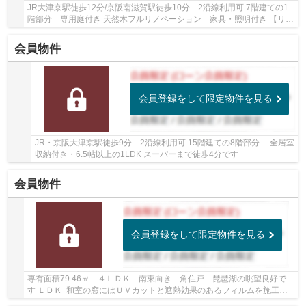
JR大津京駅徒歩12分/京阪南滋賀駅徒歩10分 2沿線利用可 7階建ての1
階部分 専用庭付き 天然木フルリノベーション 家具・照明付き 【リノ
ベーション】2026年6月25日完成 キッチン・...
会員物件
会員登録をして限定物件を見る
JR・京阪大津京駅徒歩9分 2沿線利用可 15階建ての8階部分 全居室
収納付き・6.5帖以上の1LDK スーパーまで徒歩4分です
会員物件
会員登録をして限定物件を見る
専有面積79.46㎡ ４ＬＤＫ 南東向き 角住戸 琵琶湖の眺望良好で
す ＬＤＫ･和室の窓にはＵＶカットと遮熱効果のあるフィルムを施工済
みです ディスポーザー、床暖房等設備が充実し...