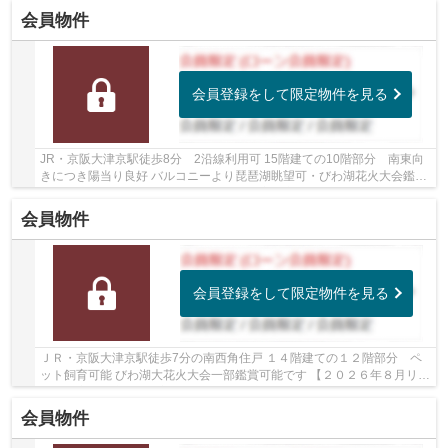
会員物件
会員登録をして限定物件を見る
JR・京阪大津京駅徒歩8分 2沿線利用可 15階建ての10階部分 南東向
きにつき陽当り良好 バルコニーより琵琶湖眺望可・びわ湖花火大会鑑賞
可 ディスポーザー・浄水器・食洗機・浴室暖房...
会員物件
会員登録をして限定物件を見る
ＪＲ・京阪大津京駅徒歩7分の南西角住戸 １４階建ての１２階部分 ペ
ット飼育可能 びわ湖大花火大会一部鑑賞可能です 【２０２６年８月リフ
ォーム完了予定】 ♦浴室・洗面台・建具新品...
会員物件