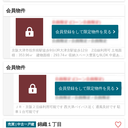
約細則有） 食洗機・浴室乾燥機・ミストサウナ...
会員物件
会員登録をして限定物件を見る
京阪大津市役所前駅徒歩9分/JR大津京駅徒歩12分 2沿線利用可 土地面
積：353.96㎡ 建物面積：293.74㎡ 収納スペース豊富な8LDK 中庭あ
り カーポート付き駐車スペースあり
会員物件
会員登録をして限定物件を見る
ＪＲ・京阪２沿線利用可能です 西大津バイパス近く 通風良好です 駐
車１台可能です
錦織１丁目
売買 | 中古一戸建