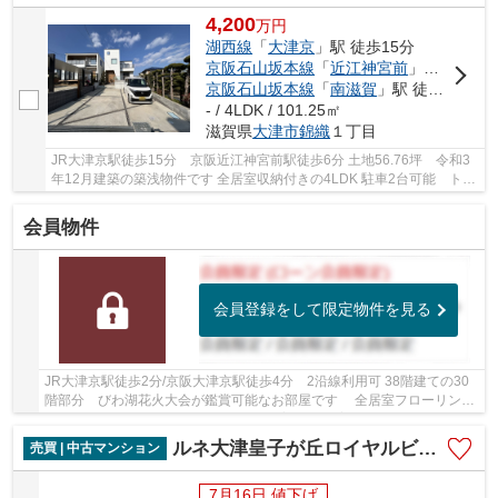
4,200
万
円
湖西線
「
大津京
」駅 徒歩15分
京阪石山坂本線
「
近江神宮前
」駅 徒歩6分
京阪石山坂本線
「
南滋賀
」駅 徒歩16分
- / 4LDK / 101.25㎡
滋賀県
大津市
錦織
１丁目
JR大津京駅徒歩15分 京阪近江神宮前駅徒歩6分 土地56.76坪 令和3
年12月建築の築浅物件です 全居室収納付きの4LDK 駐車2台可能 トイ
レ2カ所有
会員物件
会員登録をして限定物件を見る
JR大津京駅徒歩2分/京阪大津京駅徒歩4分 2沿線利用可 38階建ての30
階部分 びわ湖花火大会が鑑賞可能なお部屋です 全居室フローリン
グ・収納付きの３LDK+WIC ペット飼育可能(飼育...
ルネ大津皇子が丘ロイヤルビュー
売買 | 中古マンション
7月16日 値下げ