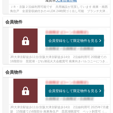
滋賀県
大津市
茶が崎
ＪＲ・京阪２沿線利用可能です 共用施設が充実しています 南東・南西
角住戸 全居室収納付きの４LDK 24時間ゴミ出し可能 ブランチ大津京
やスーパーが徒歩圏内 ペット飼育可能(規約有...
会員物件
会員登録をして限定物件を見る
JR大津京駅徒歩11分/京阪大津京駅徒歩14分 2沿線利用可 20階建ての
16階部分 琵琶湖・びわ湖花火大会鑑賞可 南東向きバルコニーにつき眺
望・陽当り・通風良好 LDK広々19.8帖 浴室1坪...
会員物件
会員登録をして限定物件を見る
JR大津京駅徒歩11分/京阪大津京駅徒歩14分 2沿線利用可 2025年7月建
築 15階建ての6階部分 南東角住戸 琵琶湖眺望可 ペット飼育可（規