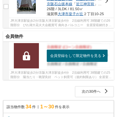
京阪石山坂本線
「
近江神宮前
」駅 徒歩10分
26階 / 3LDK / 81.50㎡
滋賀県
大津市
皇子が丘
２丁目10-25
JR大津京駅徒歩2分/京阪大津京駅徒歩4分 2沿線利用可 38階建ての26
階部分 びわ湖大花火大会鑑賞可 南向きバルコニー 全居室収納付きの
3LDK スーパー・コンビニ・ドラッグストアなど...
会員物件
会員登録をして限定物件を見る
JR大津京駅徒歩2分/京阪大津京駅徒歩4分 2沿線利用可 38階建ての25
階部分 陽当たり・眺望良好 ペット飼育可（規約制限あり） 全居室6
帖以上・収納付き 納戸・WICなど収納充実 2023...
次の30件へ
34
1～30
該当物件数
件
件を表示