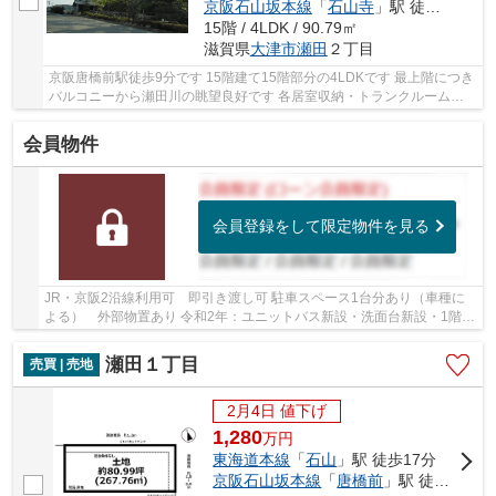
京阪石山坂本線
「
石山寺
」駅 徒歩16分
15階 / 4LDK / 90.79㎡
滋賀県
大津市
瀬田
２丁目
京阪唐橋前駅徒歩9分です 15階建て15階部分の4LDKです 最上階につき
バルコニーから瀬田川の眺望良好です 各居室収納・トランクルーム・
玄関収納あります
会員物件
会員登録をして限定物件を見る
JR・京阪2沿線利用可 即引き渡し可 駐車スペース1台分あり（車種に
よる） 外部物置あり 令和2年：ユニットバス新設・洗面台新設・1階フ
ローリング張替え済 小学校・スーパー徒歩10分...
瀬田１丁目
売買 | 売地
2月4日 値下げ
1,280
万
円
東海道本線
「
石山
」駅 徒歩17分
京阪石山坂本線
「
唐橋前
」駅 徒歩8分