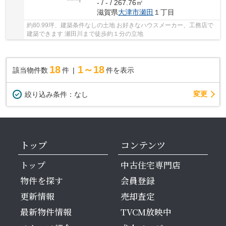
- / - / 267.76㎡
滋賀県
大津市
瀬田
１丁目
約80.99坪、建築条件なしの土地 お好きなハウスメーカー、工務店で
建築できます 瀬田川まで徒歩約１分の立地
18
1～18
該当物件数
件
件を表示
変更
絞り込み条件：
なし
トップ
コンテンツ
トップ
中古住宅専門店
物件を探す
会員登録
更新情報
売却査定
最新物件情報
TVCM放映中