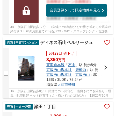
会員登録をして限定物件を見る
JR・京阪石山駅徒歩17分 11階建ての4階部分 びわ湖が望める全居室収
納付き２LDKのお部屋です 宅配BOX・WIC・スロップシンク・食洗機あ
り 瀬田湖岸緑地まで徒歩1分の緑豊かな住環境です
ディネス石山ベルサージュ
売買 | 中古マンション
5月29日 値下げ
3,350
万
円
東海道本線
「
石山
」駅 徒歩8分
京阪石山坂本線
「
唐橋前
」駅 徒歩4分
京阪石山坂本線
「
京阪石山
」駅 徒歩8分
12階 / 3LDK / 75.24㎡
滋賀県
大津市
栄町
JR・京阪石山駅徒歩8分 13階建ての12階部分 南向きにつき陽当り・通
風・眺望良好 ペット飼育可（犬・猫いずれか1頭のみ） 【2025年10月リ
ノベーション完了済み】 ◇キッチン新調（食...
瀬田１丁目
売買 | 中古一戸建