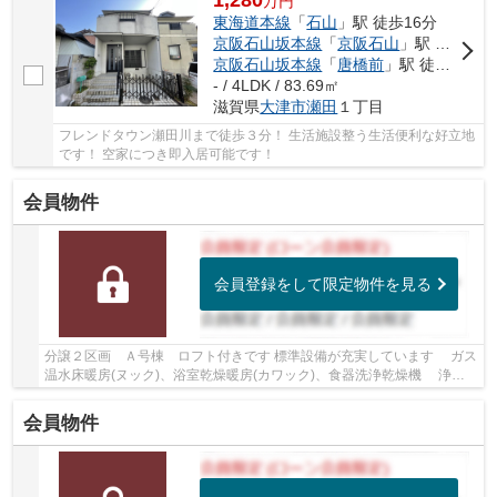
1,280
万
円
東海道本線
「
石山
」駅 徒歩16分
京阪石山坂本線
「
京阪石山
」駅 徒歩16分
京阪石山坂本線
「
唐橋前
」駅 徒歩13分
- / 4LDK / 83.69㎡
滋賀県
大津市
瀬田
１丁目
フレンドタウン瀬田川まで徒歩３分！ 生活施設整う生活便利な好立地
です！ 空家につき即入居可能です！
会員物件
会員登録をして限定物件を見る
分譲２区画 Ａ号棟 ロフト付きです 標準設備が充実しています ガス
温水床暖房(ヌック)、浴室乾燥暖房(カワック)、食器洗浄乾燥機 浄水
器一体型水栓、温水洗浄便座、Low-E複層ガ...
会員物件