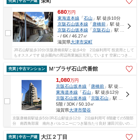
栄町
売買 | 中古一戸建
680
万
円
東海道本線
「
石山
」駅 徒歩10分
京阪石山坂本線
「
唐橋前
」駅 徒歩4分
京阪石山坂本線
「
京阪石山
」駅 徒歩10分
- / 6K / 46.27㎡
滋賀県
大津市
栄町
JR石山駅徒歩10分/京阪唐橋前駅と徒歩4分 2沿線利用可 投資用として
もオススメです 徒歩圏内の周辺商業施設充実しています 空家につき即
引き渡し可能です
Ｍ’プラザ石山弐番館
売買 | 中古マンション
1,080
万
円
京阪石山坂本線
「
唐橋前
」駅 徒歩5分
東海道本線
「
石山
」駅 徒歩12分
京阪石山坂本線
「
京阪石山
」駅 徒歩12分
5階 / 3DK / 50.10㎡
滋賀県
大津市
螢谷
京阪唐橋前駅徒歩5分/JR石山駅徒歩12分 2沿線利用可 8階建ての5階部
分 南西角部屋 南向きバルコニーにつき陽当たり良好 瀬田川沿いの道
を散歩やジョギング可能です 2018年9月リフォ...
大江２丁目
売買 | 中古一戸建