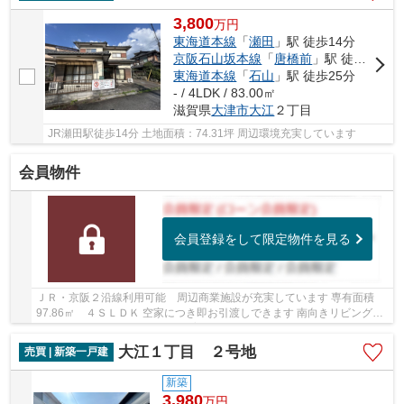
3,800
万
円
東海道本線
「
瀬田
」駅 徒歩14分
京阪石山坂本線
「
唐橋前
」駅 徒歩25分
東海道本線
「
石山
」駅 徒歩25分
- / 4LDK / 83.00㎡
滋賀県
大津市
大江
２丁目
JR瀬田駅徒歩14分 土地面積：74.31坪 周辺環境充実しています
会員物件
会員登録をして限定物件を見る
ＪＲ・京阪２沿線利用可能 周辺商業施設が充実しています 専有面積
97.86㎡ ４ＳＬＤＫ 空家につき即お引渡しできます 南向きリビングか
らは瀬田川が望めます ペット飼育可能(規約有)...
大江１丁目 ２号地
売買 | 新築一戸建
新築
3,980
万
円