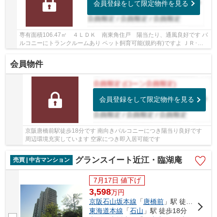
会員登録をして限定物件を見る
専有面積106.47㎡ ４ＬＤＫ 南東角住戸 陽当たり、通風良好です バ
ルコニーにトランクルームあり ペット飼育可能(規約有)ですよ ＪＲ･京
阪２沿線利用可能 周辺商業施設が充実して...
会員物件
会員登録をして限定物件を見る
京阪唐橋前駅徒歩18分です 南向きバルコニーにつき陽当り良好です
周辺環境充実しています 空家につき即入居可能です
グランスイート近江・臨湖庵
売買 | 中古マンション
7月17日 値下げ
3,598
万
円
京阪石山坂本線
「
唐橋前
」駅 徒歩9分
東海道本線
「
石山
」駅 徒歩18分