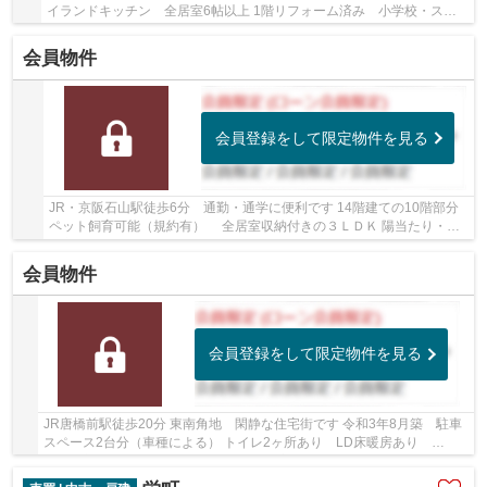
イランドキッチン 全居室6帖以上 1階リフォーム済み 小学校・スー
パー徒歩10分圏内です
会員物件
会員登録をして限定物件を見る
JR・京阪石山駅徒歩6分 通勤・通学に便利です 14階建ての10階部分
ペット飼育可能（規約有） 全居室収納付きの３ＬＤＫ 陽当たり・眺
望良好です
会員物件
会員登録をして限定物件を見る
JR唐橋前駅徒歩20分 東南角地 閑静な住宅街です 令和3年8月築 駐車
スペース2台分（車種による） トイレ2ヶ所あり LD床暖房あり
WIC・玄関土間収納など収納スペース充実 令和8年5月...