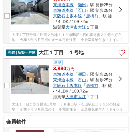
東海道本線
「
瀬田
」駅 徒歩25分
東海道本線
「
石山
」駅 徒歩25分
京阪石山坂本線
「
唐橋前
」駅 徒歩27分
- / 4LDK / 109.72㎡
滋賀県
大津市
大江
１丁目
大江１丁目分譲２区画２号地！ＪＲ瀬田駅・石山駅徒歩２５分の好立
地！ 令和８年５月完成のオール電化住宅！ 全居室収納付き！トイレ２ヶ
所有！駐車4台可能！(車種による) 周辺環境充...
大江１丁目 １号地
売買 | 新築一戸建
新築
3,880
万
円
東海道本線
「
瀬田
」駅 徒歩25分
東海道本線
「
石山
」駅 徒歩25分
京阪石山坂本線
「
唐橋前
」駅 徒歩27分
- / 4LDK / 109.72㎡
滋賀県
大津市
大江
１丁目
大江１丁目分譲２区画1号地！ＪＲ瀬田駅・石山駅徒歩２５分の好立
地！ 令和８年３月完成のオール電化住宅！ 全居室収納付き！トイレ２ヶ
所有！駐車4台可能！(車種による) 周辺環境充実...
会員物件