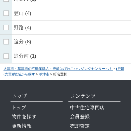
笠山
(4)
野路
(4)
追分
(8)
追分南
(1)
大津市・草津市の不動産購入・売却はびわこハウジングセンターへ！
>
(戸建
(売買))地域から探す
>
草津市
>
町名選択
トップ
コンテンツ
トップ
中古住宅専門店
物件を探す
会員登録
更新情報
売却査定