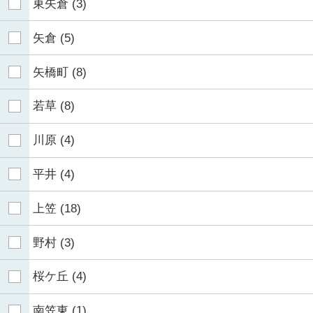
東矢倉
(3)
矢倉
(5)
矢橋町
(8)
若草
(8)
川原
(4)
平井
(4)
上笠
(18)
野村
(3)
桜ケ丘
(4)
南笠東
(1)