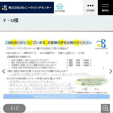
Y・U様
1 / 2