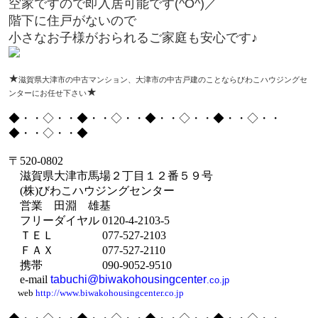
空家ですので即入居可能です(^O^)／
階下に住戸がないので
小さなお子様がおられるご家庭も安心です♪
★
滋賀県大津市の中古マンション、大津市の中古戸建のことならびわこハウジングセ
★
ンターにお任せ下さい
◆・・◇・・◆・・◇・・◆・・◇・・◆・・◇・・
◆・・◇・・◆
〒
520-0802
滋賀県大津市馬場２丁目１２番５９号
(
株
)
びわこハウジングセンター
営業 田淵 雄基
フリーダイヤル
0120-4-2103-5
ＴＥＬ
077-527-2103
ＦＡＸ
077-527-2110
携帯
090-9052-9510
e-mail
tabuchi@biwakohousingcenter
.co.jp
web
http://www.biwakohousingcenter.co.jp