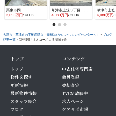
栗東市岡
草津市上笠３丁目 分譲2区画2号棟
3,095万円
/ 4LDK
4,080万円
/ 2LDK
4,080万円
/
大津市・草津市の不動産購入・売却はびわこハウジングセンターへ！
>
ブログ
記事一覧
>
新登場!!「ネオコーポ大津湖城ヶ丘」
トップ
コンテンツ
トップ
中古住宅専門店
物件を探す
会員登録
更新情報
売却査定
最新物件情報
TVCM放映中
スタッフ紹介
求人ページ
ブログ
ケアサポ市場