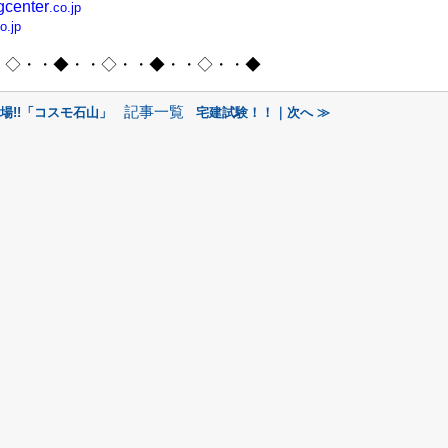
gcenter
.co.jp
o.jp
・◇・・◆・・◇・・◆・・◇・・◆
記事一覧
場!!「コスモ石山」
宅建試験！！｜次へ ≫