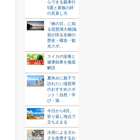
らできる親孝行
5選と家族の絆
の見直し方
「橋の日」に知
る琵琶湖大橋|滋
賀が誇る名橋の
歴史・構造・観
光スポ...
スイカの栄養と
健康効果を徹底
解説
夏休みに親子で
訪れたい滋賀県
のおすすめスポ
ット！自然・学
び・遊...
今日から8月。
折り返し地点で
立ち止まる
冷房によるダル
さを改善するお