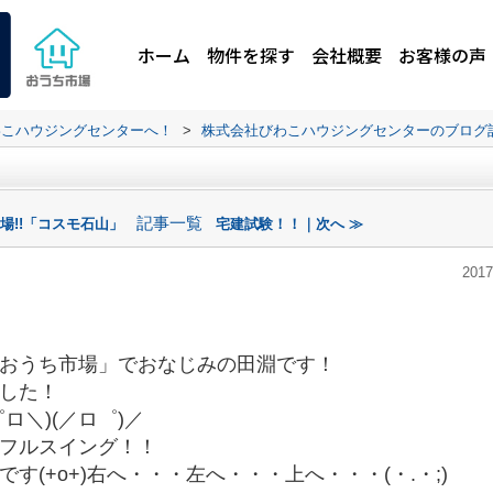
ホーム
物件を探す
会社概要
お客様の声
わこハウジングセンターへ！
>
株式会社びわこハウジングセンターのブログ
記事一覧
場!!「コスモ石山」
宅建試験！！｜次へ ≫
2017
おうち市場」でおなじみの田淵です！
した！
ロ＼)(／ロ゜)／
フルスイング！！
(+o+)右へ・・・左へ・・・上へ・・・(・.・;)