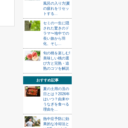
風呂の入り方|夏
の疲れをリセッ
トする...
セミの一生に隠
された驚きのド
ラマ〜地中での
長い旅から羽
化、そし...
旬の桃を楽しむ!
美味しい桃の選
び方と完熟・追
熟のコツを解説
おすすめ記事
夏の土用の丑の
日とは？2026年
はいつ？由来や
うなぎを食べる
理由を...
熱中症予防に効
果的な冷却法と