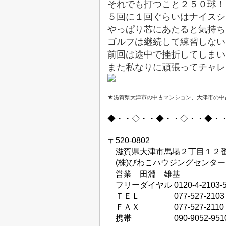
それでも打つこと２５０球！
５回に１回ぐらいはナイスシ
やっぱり芯にあたると気持ちい
ゴルフは継続して練習しない
前回は途中で挫折してしまい
また私なりに頑張ってチャレンジ
★
滋賀県大津市の中古マンション、大津市の中
◆・・◇・・◆・・◇・・◆・
〒
520-0802
滋賀県大津市馬場２丁目１２
(
株
)
びわこハウジングセンター
営業 田淵 雄基
フリーダイヤル
0120-4-2103-
ＴＥＬ
077-527-2103
ＦＡＸ
077-527-2110
携帯
090-9052-951