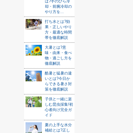
は?手のひら冷
却・前腕冷却の
やり方を...
打ち水とは?効
果・正しいやり
方・最適な時間
帯を徹底解説
大暑とは?意
味・由来・食べ
物・過ごし方を
徹底解説
酷暑と猛暑の違
いとは?今日か
らできる暑さ対
策を徹底解説
子供と一緒に楽
しむ昆虫採集!初
心者向け完全ガ
イド
夏の上手な水分
補給とは?正し