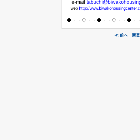
e-mail
tabuchi@biwakohousin
web
http://www.biwakohousingcenter.c
◆・・◇・・◆・・◇・・◆・
≪ 前へ｜新登