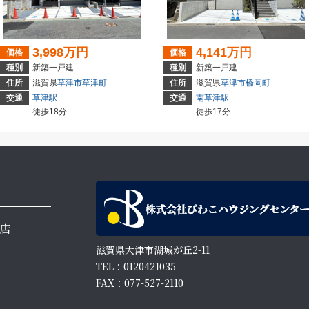
3,998万円
4,141万円
価格
価格
種別
新築一戸建
種別
新築一戸建
住所
滋賀県
草津市
草津町
住所
滋賀県
草津市
橋岡町
交通
草津駅
交通
南草津駅
徒歩18分
徒歩17分
店
滋賀県大津市湖城が丘2-11
TEL：0120421035
FAX：077-527-2110