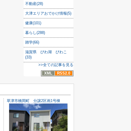
不動産(28)
大津エリアおでかけ情報(5)
健康(101)
暮らし(288)
雑学(66)
滋賀県 びわ湖 びわこ
(33)
>>全ての記事を見る
XML
RSS2.0
草津市橋岡町 分譲2区画1号棟