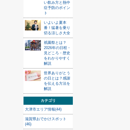
い飲み方と熱中
症予防のポイン
ト
いよいよ夏本
番！猛暑を乗り
切る涼しさ大全
祇園祭とは？
2026年の日程・
見どころ・歴史
をわかりやすく
解説
世界ありがとう
の日とは？感謝
を伝える方法を
解説
カテゴリ
大津市エリア情報(44)
滋賀県おでかけスポット
(46)