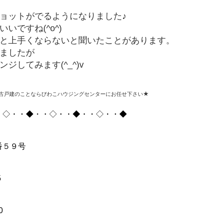
ョットがでるようになりました♪
いですね(^o^)
と上手くならないと聞いたことがあります。
ましたが
してみます(^_^)v
★
古戸建のことならびわこハウジングセンターにお任せ下さい
・◇・・◆・・◇・・◆・・◇・・◆
番５９号
5
0