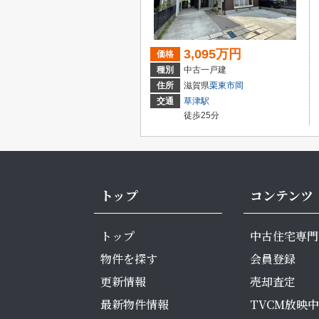
3,095万円
価格
種別
中古一戸建
住所
滋賀県
栗東市
岡
交通
草津駅
徒歩25分
トップ
コンテンツ
トップ
中古住宅専門
物件を探す
会員登録
更新情報
売却査定
最新物件情報
TVCM放映中