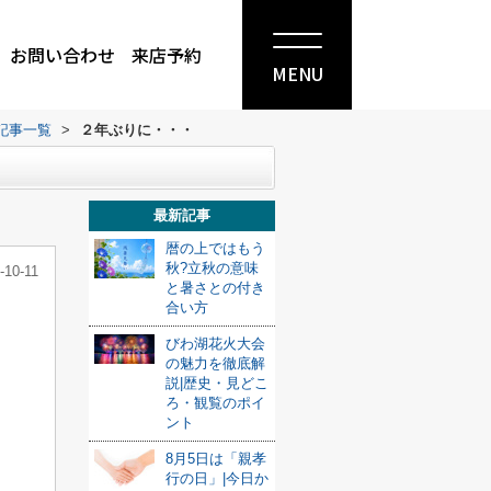
お問い合わせ
来店予約
MENU
記事一覧
>
２年ぶりに・・・
最新記事
暦の上ではもう
秋?立秋の意味
-10-11
と暑さとの付き
合い方
びわ湖花火大会
の魅力を徹底解
説|歴史・見どこ
ろ・観覧のポイ
ント
8月5日は「親孝
行の日」|今日か