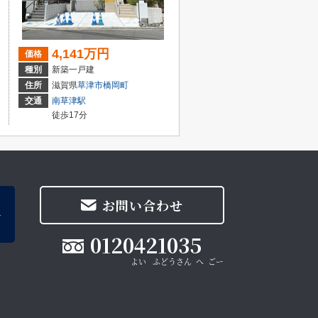
4,141万円
価格
種別
新築一戸建
住所
滋賀県
草津市
橋岡町
交通
南草津駅
徒歩17分
お問い合わせ
0120421035