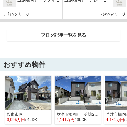
成約御礼!!「ラフィ...
成約御礼!!「グレー...
＜ 前のページ
＞次のページ
ブログ記事一覧を見る
おすすめ物件
栗東市岡
草津市橋岡町 分譲2区画2号棟
3,095万円
/ 4LDK
4,141万円
/ 3LDK
4,141万円
/