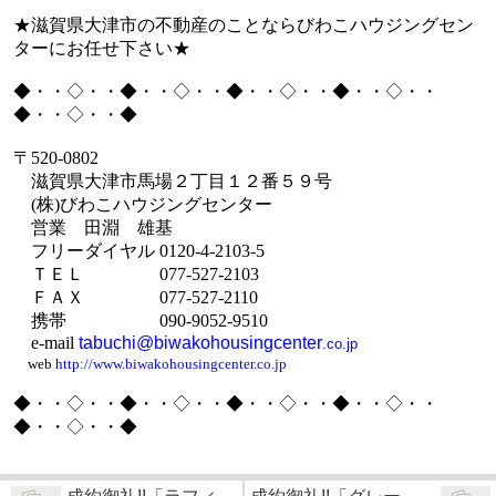
★滋賀県大津市の不動産のことならびわこハウジングセン
ターにお任せ下さい★
◆・・◇・・◆・・◇・・◆・・◇・・◆・・◇・・
◆・・◇・・◆
〒
520-0802
滋賀県大津市馬場２丁目１２番５９号
(
株
)
びわこハウジングセンター
営業 田淵 雄基
フリーダイヤル
0120-4-2103-5
ＴＥＬ
077-527-2103
ＦＡＸ
077-527-2110
携帯
090-9052-9510
e-mail
tabuchi@biwakohousingcenter
.co.jp
web
http://www.biwakohousingcenter.co.jp
◆・・◇・・◆・・◇・・◆・・◇・・◆・・◇・・
◆・・◇・・◆