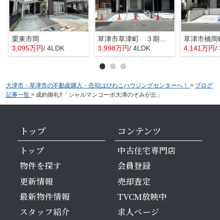
栗東市岡
草津市草津町 ３期１号地
3,095万円
/ 4LDK
3,998万円
/ 4LDK
4,141万円
/
大津市・草津市の不動産購入・売却はびわこハウジングセンターへ！
>
ブログ
記事一覧
>
成約御礼!!「シャルマンコーポ大津のぞみが丘」
トップ
コンテンツ
トップ
中古住宅専門店
物件を探す
会員登録
更新情報
売却査定
最新物件情報
TVCM放映中
スタッフ紹介
求人ページ