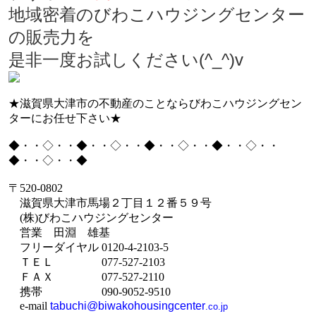
地域密着のびわこハウジングセンター
の販売力を
是非一度お試しください(^_^)v
★滋賀県大津市の不動産のことならびわこハウジングセン
ターにお任せ下さい★
◆・・◇・・◆・・◇・・◆・・◇・・◆・・◇・・
◆・・◇・・◆
〒
520-0802
滋賀県大津市馬場２丁目１２番５９号
(
株
)
びわこハウジングセンター
営業 田淵 雄基
フリーダイヤル
0120-4-2103-5
ＴＥＬ
077-527-2103
ＦＡＸ
077-527-2110
携帯
090-9052-9510
e-mail
tabuchi@biwakohousingcenter
.co.jp