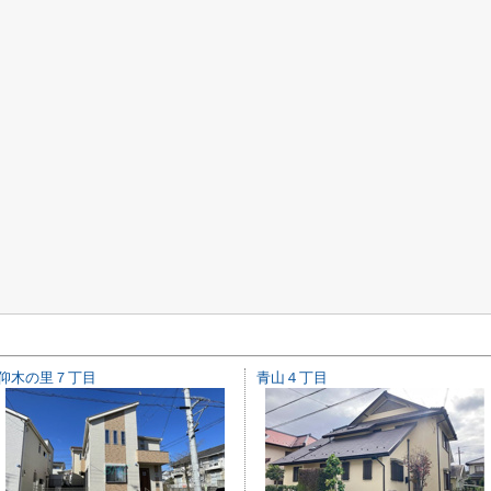
仰木の里７丁目
青山４丁目