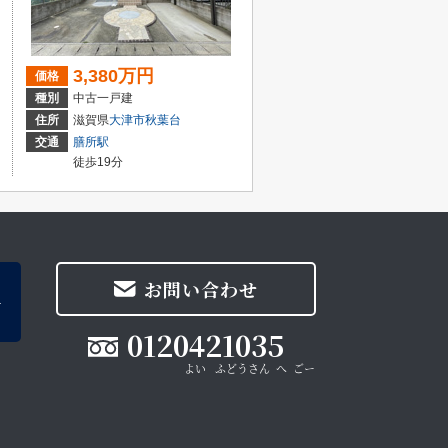
3,380万円
価格
種別
中古一戸建
住所
滋賀県
大津市
秋葉台
交通
膳所駅
徒歩19分
お問い合わせ
0120421035