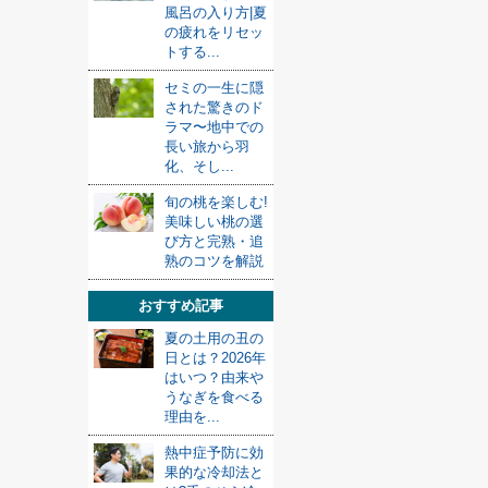
風呂の入り方|夏
の疲れをリセッ
トする...
セミの一生に隠
された驚きのド
ラマ〜地中での
長い旅から羽
化、そし...
旬の桃を楽しむ!
美味しい桃の選
び方と完熟・追
熟のコツを解説
おすすめ記事
夏の土用の丑の
日とは？2026年
はいつ？由来や
うなぎを食べる
理由を...
熱中症予防に効
果的な冷却法と