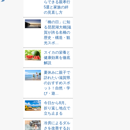
 ≫
らできる親孝行
5選と家族の絆
の見直し方
「橋の日」に知
る琵琶湖大橋|滋
賀が誇る名橋の
歴史・構造・観
光スポ...
スイカの栄養と
健康効果を徹底
解説
夏休みに親子で
訪れたい滋賀県
のおすすめスポ
ット！自然・学
び・遊...
今日から8月。
折り返し地点で
立ち止まる
冷房によるダル
さを改善するお