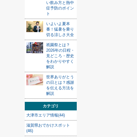
い飲み方と熱中
症予防のポイン
ト
いよいよ夏本
番！猛暑を乗り
切る涼しさ大全
祇園祭とは？
2026年の日程・
見どころ・歴史
をわかりやすく
解説
世界ありがとう
の日とは？感謝
を伝える方法を
解説
カテゴリ
大津市エリア情報(44)
滋賀県おでかけスポット
(46)