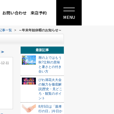
お問い合わせ
来店予約
MENU
記事一覧
>
～年末年始休暇のお知らせ～
最新記事
 ≫
暦の上ではもう
秋?立秋の意味
-12-11
と暑さとの付き
合い方
びわ湖花火大会
の魅力を徹底解
説|歴史・見どこ
ろ・観覧のポイ
ント
8月5日は「親孝
行の日」|今日か