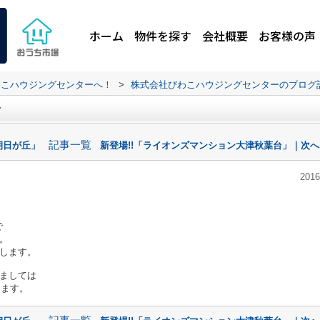
ホーム
物件を探す
会社概要
お客様の声
わこハウジングセンターへ！
>
株式会社びわこハウジングセンターのブログ
～
記事一覧
朝日が丘」
新登場!!「ライオンズマンション大津秋葉台」｜次へ
2016
で
。
します。
ましては
きます。