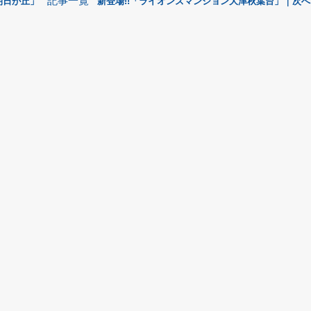
記事一覧
朝日が丘」
新登場!!「ライオンズマンション大津秋葉台」｜次へ