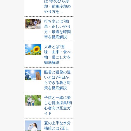
は?手のひら冷
却・前腕冷却の
やり方を...
打ち水とは?効
果・正しいやり
方・最適な時間
帯を徹底解説
大暑とは?意
味・由来・食べ
物・過ごし方を
徹底解説
酷暑と猛暑の違
いとは?今日か
らできる暑さ対
策を徹底解説
子供と一緒に楽
しむ昆虫採集!初
心者向け完全ガ
イド
夏の上手な水分
補給とは?正し