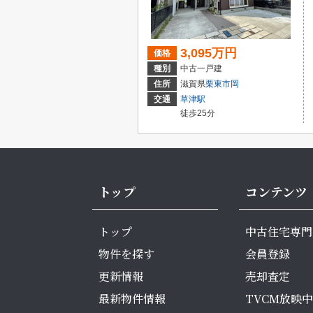
3,095万円
価格
種別
中古一戸建
住所
滋賀県
栗東市
岡
交通
草津駅
徒歩25分
トップ
コンテンツ
トップ
中古住宅専門
物件を探す
会員登録
更新情報
売却査定
最新物件情報
TVCM放映中