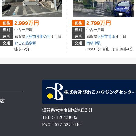
2,999万円
2,799万円
価格
価格
種別
中古一戸建
種別
中古一戸建
住所
滋賀県
大津市
仰木の里
７丁目
住所
滋賀県
大津市
青山
４丁目
交通
おごと温泉駅
交通
南草津駅
徒歩22分
バス15分 青山1丁目 停歩4分
店
滋賀県大津市湖城が丘2-11
TEL：0120421035
FAX：077-527-2110