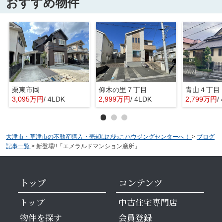
おすすめ物件
栗東市岡
仰木の里７丁目
青山４丁目
3,095万円
/ 4LDK
2,999万円
/ 4LDK
2,799万円
/
大津市・草津市の不動産購入・売却はびわこハウジングセンターへ！
>
ブログ
記事一覧
>
新登場!!「エメラルドマンション膳所」
トップ
コンテンツ
トップ
中古住宅専門店
物件を探す
会員登録