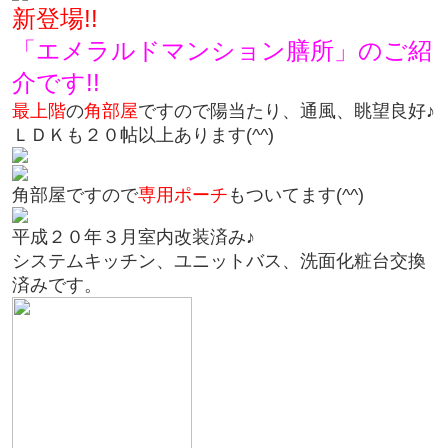
新登場!!
「エメラルドマンション膳所」のご紹
介です!!
最上階
の
角部屋
ですので陽当たり、通風、眺望良好♪
ＬＤＫも２０帖以上あります(^^)
角部屋ですので
専用ポーチ
もついてます(^^)
平成２０年３月室内改装済み♪
システムキッチン、ユニットバス、洗面化粧台交換
済みです。