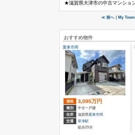
★滋賀県大津市の中古マンショ
≪ 前へ｜My To
おすすめ物件
栗東市岡
3,095万円
価格
種別
中古一戸建
住所
滋賀県
栗東市
岡
交通
草津駅
徒歩25分