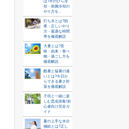
は?手のひら冷
却・前腕冷却の
やり方を...
打ち水とは?効
果・正しいやり
方・最適な時間
帯を徹底解説
大暑とは?意
味・由来・食べ
物・過ごし方を
徹底解説
酷暑と猛暑の違
いとは?今日か
らできる暑さ対
策を徹底解説
子供と一緒に楽
しむ昆虫採集!初
心者向け完全ガ
イド
夏の上手な水分
補給とは?正し