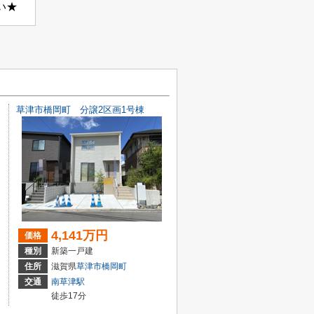
い★
草津市橋岡町 分譲2区画1号棟
4,141万円
価格
種別
新築一戸建
住所
滋賀県
草津市
橋岡町
交通
南草津駅
徒歩17分