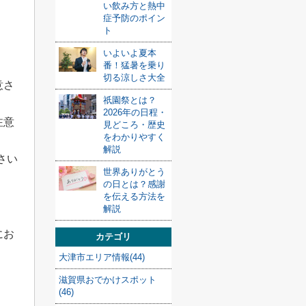
い飲み方と熱中
症予防のポイン
ト
いよいよ夏本
番！猛暑を乗り
切る涼しさ大全
意さ
祇園祭とは？
2026年の日程・
注意
見どころ・歴史
をわかりやすく
解説
さい
世界ありがとう
の日とは？感謝
を伝える方法を
解説
にお
カテゴリ
大津市エリア情報(44)
滋賀県おでかけスポット
(46)