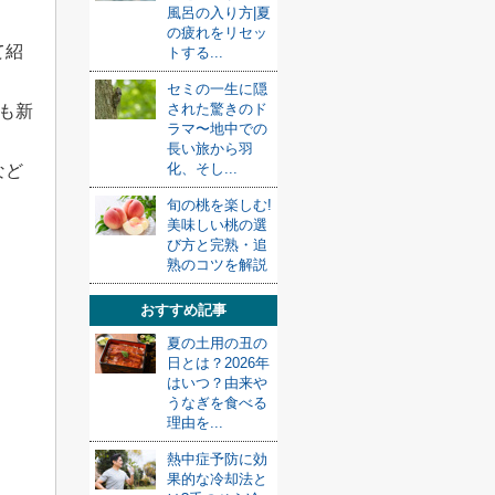
風呂の入り方|夏
の疲れをリセッ
て紹
トする...
セミの一生に隠
された驚きのド
も新
ラマ〜地中での
長い旅から羽
化、そし...
など
旬の桃を楽しむ!
美味しい桃の選
び方と完熟・追
熟のコツを解説
おすすめ記事
夏の土用の丑の
日とは？2026年
はいつ？由来や
うなぎを食べる
理由を...
熱中症予防に効
果的な冷却法と