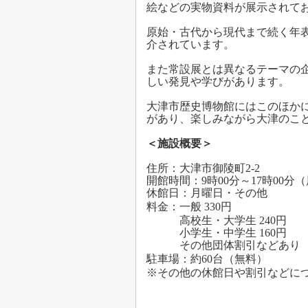
絵などの実物資料が展示されて
原始・古代から現代まで続く年
介されています。
また常設展とは異なるテーマの企
しい発見や学びがあります。
大津市歴史博物館にはこのほか
があり、楽しみながら大津のこ
＜施設概要＞
住所：大津市御陵町2-2
開館時間：9時00分～17時00分
休館日：月曜日・その他
料金：一般 33
0円
高校生・大学生 240円
小学生・中学生 160円
その他団体割引などあり
駐車場：約6
0台（無料）
※その他の休館日や割引などに