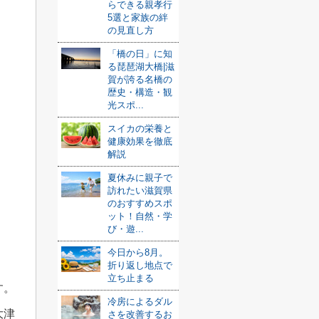
らできる親孝行
5選と家族の絆
の見直し方
「橋の日」に知
る琵琶湖大橋|滋
賀が誇る名橋の
歴史・構造・観
光スポ...
スイカの栄養と
健康効果を徹底
解説
夏休みに親子で
訪れたい滋賀県
のおすすめスポ
ット！自然・学
び・遊...
今日から8月。
折り返し地点で
立ち止まる
す。
冷房によるダル
大津
さを改善するお