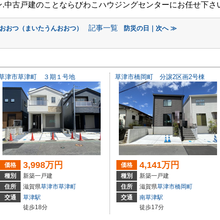
ン.中古戸建のことならびわこハウジングセンターにお任せ下さ
記事一覧
wnおおつ（まいたうんおおつ）
防災の日｜次へ ≫
草津市草津町 ３期１号地
草津市橋岡町 分譲2区画2号棟
3,998万円
4,141万円
価格
価格
種別
新築一戸建
種別
新築一戸建
住所
滋賀県
草津市
草津町
住所
滋賀県
草津市
橋岡町
交通
草津駅
交通
南草津駅
徒歩18分
徒歩17分