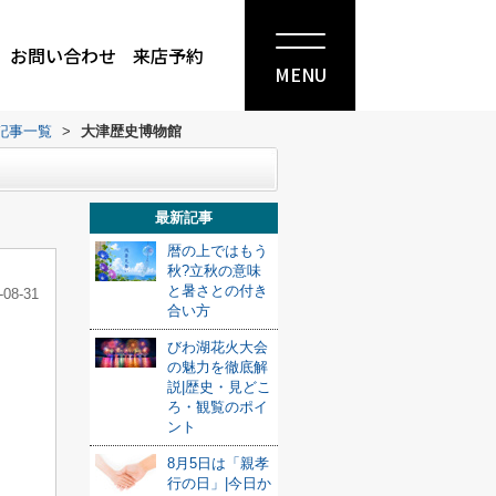
お問い合わせ
来店予約
MENU
記事一覧
>
大津歴史博物館
最新記事
暦の上ではもう
秋?立秋の意味
と暑さとの付き
-08-31
合い方
びわ湖花火大会
の魅力を徹底解
。
説|歴史・見どこ
ろ・観覧のポイ
ント
8月5日は「親孝
行の日」|今日か