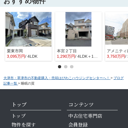
おすすめ物件
栗東市岡
本宮２丁目
3,095万円
/ 4LDK
1,290万円
/ 4LDK＋1S(納戸)
3,750万円
/
大津市・草津市の不動産購入・売却はびわこハウジングセンターへ！
>
ブログ
記事一覧
>
睡眠の質
トップ
コンテンツ
トップ
中古住宅専門店
物件を探す
会員登録