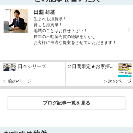
田淵 雄基
生まれも滋賀県！
育ちも滋賀県！
地域のことはお任せ下さい！
長年の不動産売買の経験を活かし
お客様に最適な提案をさせていただきます！
日本シリーズ
２日間限定★お家探...
＜ 前のページ
＞次のページ
ブログ記事一覧を見る