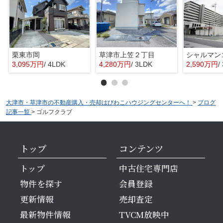
栗東市岡
草津市上笠２丁目
シャルマン
3,095万円
/ 4LDK
4,280万円
/ 3LDK
2,590万円
/
大津市・草津市の不動産購入・売却はびわこハウジングセンターへ！
>
ブログ
記事一覧
>
ゴルフクラブ
トップ
コンテンツ
トップ
中古住宅専門店
物件を探す
会員登録
更新情報
売却査定
最新物件情報
TVCM放映中