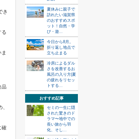
夏休みに親子で
でき
訪れたい滋賀県
のおすすめスポ
ット！自然・学
び・遊...
する
今日から8月。
折り返し地点で
いま
立ち止まる
冷房によるダル
さを改善するお
。
風呂の入り方|夏
の疲れをリセッ
トする...
食品
おすすめ記事
め、
セミの一生に隠
された驚きのド
ラマ〜地中での
長い旅から羽
に確
化、そし...