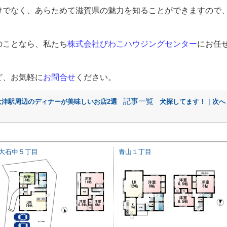
けでなく、あらためて滋賀県の魅力を知ることができますので
。
のことなら、私たち
株式会社びわこハウジングセンター
にお任
ど、お気軽に
お問合せ
ください。
記事一覧
大津駅周辺のディナーが美味しいお店2選
犬探してます！｜次へ
大石中５丁目
青山１丁目