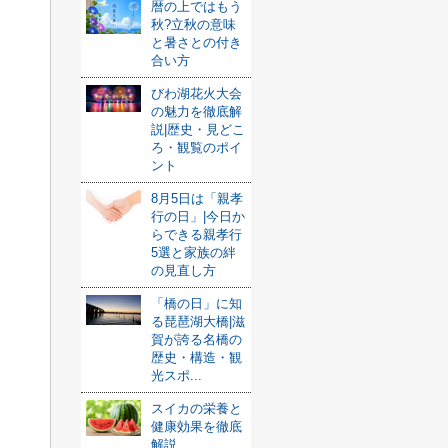
暦の上ではもう
秋?立秋の意味
と暑さとの付き
合い方
びわ湖花火大会
の魅力を徹底解
説|歴史・見どこ
ろ・観覧のポイ
ント
8月5日は「親孝
行の日」|今日か
らできる親孝行
5選と家族の絆
の見直し方
「橋の日」に知
る琵琶湖大橋|滋
賀が誇る名橋の
歴史・構造・観
光スポ...
スイカの栄養と
健康効果を徹底
解説