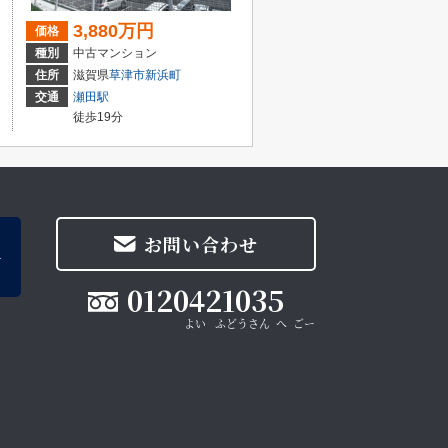
3,880万円
価格
種別
中古マンション
住所
滋賀県
草津市
新浜町
交通
瀬田駅
徒歩19分
お問い合わせ
0120421035