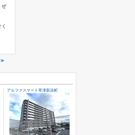
、ぜ
せく
 ≫
アルファスマート草津新浜町