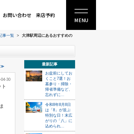
お問い合わせ
来店予約
MENU
記事一覧
>
大津駅周辺にあるおすすめの
最新記事
 ≫
お盆前にしてお
くこと7選！お
-04-30
墓参り・掃除・
ット
帰省準備など、
忘れずに...
令和8年8月8日
ま
は「8」が並ぶ
特別な日！末広
がりの「八」に
込められ...