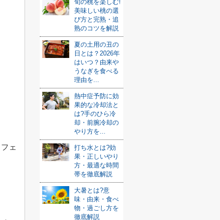
旬の桃を楽しむ!
美味しい桃の選
び方と完熟・追
熟のコツを解説
夏の土用の丑の
日とは？2026年
はいつ？由来や
うなぎを食べる
理由を...
熱中症予防に効
果的な冷却法と
は?手のひら冷
却・前腕冷却の
やり方を...
カフェ
打ち水とは?効
果・正しいやり
方・最適な時間
帯を徹底解説
大暑とは?意
味・由来・食べ
物・過ごし方を
徹底解説