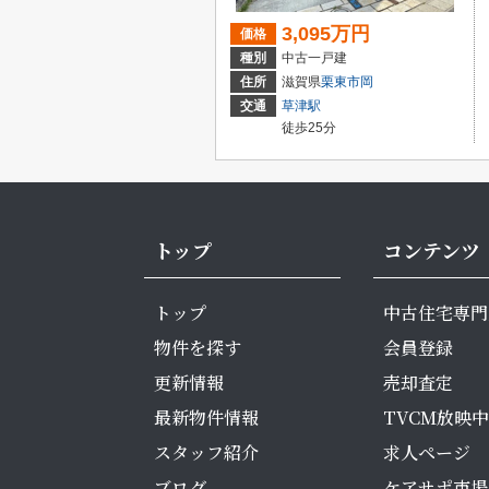
3,095万円
価格
種別
中古一戸建
住所
滋賀県
栗東市
岡
交通
草津駅
徒歩25分
トップ
コンテンツ
トップ
中古住宅専門
物件を探す
会員登録
更新情報
売却査定
最新物件情報
TVCM放映中
スタッフ紹介
求人ページ
ブログ
ケアサポ市場