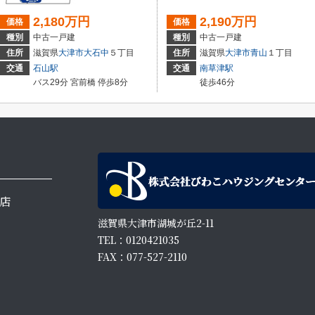
2,180万円
2,190万円
価格
価格
種別
中古一戸建
種別
中古一戸建
住所
滋賀県
大津市
大石中
５丁目
住所
滋賀県
大津市
青山
１丁目
交通
石山駅
交通
南草津駅
バス29分 宮前橋 停歩8分
徒歩46分
店
滋賀県大津市湖城が丘2-11
TEL：0120421035
FAX：077-527-2110