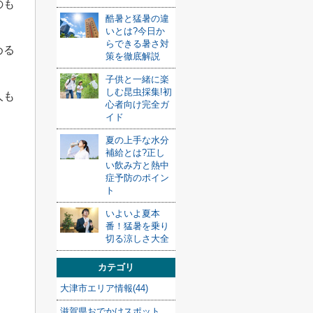
のも
酷暑と猛暑の違
いとは?今日か
らできる暑さ対
める
策を徹底解説
子供と一緒に楽
しむ昆虫採集!初
人も
心者向け完全ガ
イド
夏の上手な水分
補給とは?正し
い飲み方と熱中
症予防のポイン
ト
いよいよ夏本
番！猛暑を乗り
切る涼しさ大全
カテゴリ
大津市エリア情報(44)
滋賀県おでかけスポット