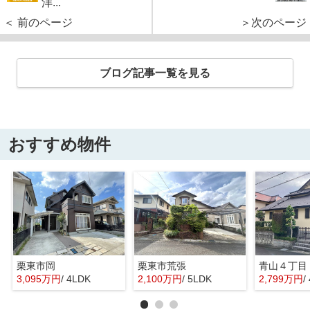
洋...
＜ 前のページ
＞次のページ
ブログ記事一覧を見る
おすすめ物件
栗東市岡
栗東市荒張
青山４丁目
3,095万円
/ 4LDK
2,100万円
/ 5LDK
2,799万円
/