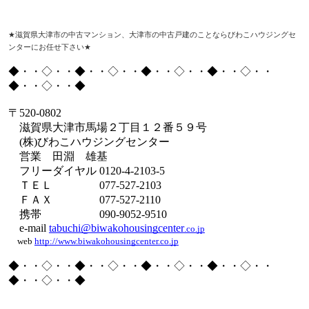
★
滋賀県大津市の中古マンション、大津市の中古戸建のことならびわこハウジングセ
ンターにお任せ下さい
★
◆・・◇・・◆・・◇・・◆・・◇・・◆・・◇・・
◆・・◇・・◆
〒
520-0802
滋賀県大津市馬場２丁目１２番５９号
(
株
)
びわこハウジングセンター
営業 田淵 雄基
フリーダイヤル
0120-4-2103-5
ＴＥＬ
077-527-2103
ＦＡＸ
077-527-2110
携帯
090-9052-9510
e-mail
tabuchi@biwakohousingcenter
.co.jp
web
http://www.biwakohousingcenter.co.jp
◆・・◇・・◆・・◇・・◆・・◇・・◆・・◇・・
◆・・◇・・◆