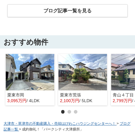
ブログ記事一覧を見る
おすすめ物件
栗東市岡
栗東市荒張
青山４丁目
3,095万円
/ 4LDK
2,100万円
/ 5LDK
2,799万円
/
大津市・草津市の不動産購入・売却はびわこハウジングセンターへ！
>
ブログ
記事一覧
>
成約御礼！「パークシティ大津膳所」