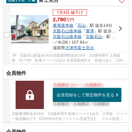
富士見台
7月4日 値下げ
2,780
万
円
東海道本線
「
石山
」駅 徒歩14分
京阪石山坂本線
「
粟津
」駅 徒歩10分
京阪石山坂本線
「
京阪石山
」駅 徒歩14分
- / 4LDK / 107.64㎡
滋賀県
大津市
富士見台
JR・京阪石山駅徒歩14分/京阪粟津駅徒歩10分 2沿線利用可 土地面
積：43.73坪 駐車スペース2台分 全居室収納付き 吹抜けあり LDK
広々約19.5帖 4年前に給湯器交換、半年前にトイレ・...
会員物件
会員登録をして限定物件を見る
京阪粟津駅徒歩18分 2沿線利用可 駐車スペース1台分 小学校・スーパ
ー徒歩圏内です 【2026年5月末リフォーム完成予定】 クロス貼替（1
階壁・天井、LDK・洗面・トイレ・廊下、2階洋...
会員物件