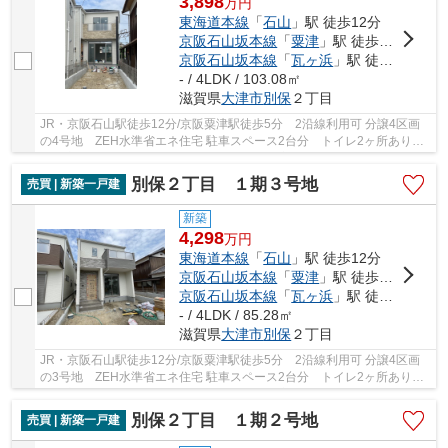
3,898
万
円
東海道本線
「
石山
」駅 徒歩12分
京阪石山坂本線
「
粟津
」駅 徒歩5分
京阪石山坂本線
「
瓦ヶ浜
」駅 徒歩10分
- / 4LDK / 103.08㎡
滋賀県
大津市
別保
２丁目
JR・京阪石山駅徒歩12分/京阪粟津駅徒歩5分 2沿線利用可 分譲4区画
の4号地 ZEH水準省エネ住宅 駐車スペース2台分 トイレ2ヶ所あり
LDK広々18.25帖 ペニンシュラキッチン 浴室1坪...
別保２丁目 １期３号地
売買 | 新築一戸建
新築
4,298
万
円
東海道本線
「
石山
」駅 徒歩12分
京阪石山坂本線
「
粟津
」駅 徒歩5分
京阪石山坂本線
「
瓦ヶ浜
」駅 徒歩10分
- / 4LDK / 85.28㎡
滋賀県
大津市
別保
２丁目
JR・京阪石山駅徒歩12分/京阪粟津駅徒歩5分 2沿線利用可 分譲4区画
の3号地 ZEH水準省エネ住宅 駐車スペース2台分 トイレ2ヶ所あり
LDK広々16.75帖 ペニンシュラキッチン 浴室1坪...
別保２丁目 １期２号地
売買 | 新築一戸建