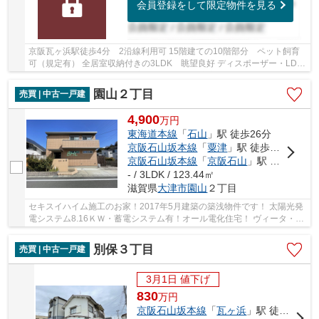
会員登録をして限定物件を見る
京阪瓦ヶ浜駅徒歩4分 2沿線利用可 15階建ての10階部分 ペット飼育
可（規定有） 全居室収納付きの3LDK 眺望良好 ディスポーザー・LD床
暖房・浴室乾燥機・スロップシンクなど設備充実...
園山２丁目
売買 | 中古一戸建
4,900
万
円
東海道本線
「
石山
」駅 徒歩26分
京阪石山坂本線
「
粟津
」駅 徒歩22分
京阪石山坂本線
「
京阪石山
」駅 徒歩26分
- / 3LDK / 123.44㎡
滋賀県
大津市
園山
２丁目
セキスイハイム施工のお家！2017年5月建築の築浅物件です！ 太陽光発
電システム8.16ＫＷ・蓄電システム有！オール電化住宅！ ヴィータ・フ
ェリーチェ大津園山団地内！角地につき陽当り...
別保３丁目
売買 | 中古一戸建
3月1日 値下げ
830
万
円
京阪石山坂本線
「
瓦ヶ浜
」駅 徒歩9分