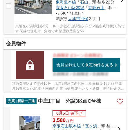
東海道本線
「
石山
」駅 徒歩22分
京阪石山坂本線
「
京阪石山
」駅 徒歩22分
- / 5K / 71.81㎡
滋賀県
大津市
別保
３丁目
京阪瓦ヶ浜駅徒歩9分 JR・京阪石山駅徒歩22分 2沿線3駅利用可能で
す 閑静な住宅街 角地です 部屋数豊富な5K
会員物件
会員登録をして限定物件を見る
京阪粟津駅まで徒歩16分 木造2階建てのお家 土地面積 約129.77坪 部
屋数豊富な7K間取り 南東向き 前面棟無 陽当たり・通風・眺望良好 スー
パー・小学校まで徒歩10分圏内です
中庄1丁目 分譲3区画C号棟
売買 | 新築一戸建
6月5日 値下げ
3,580
万
円
京阪石山坂本線
「
瓦ヶ浜
」駅 徒歩1分