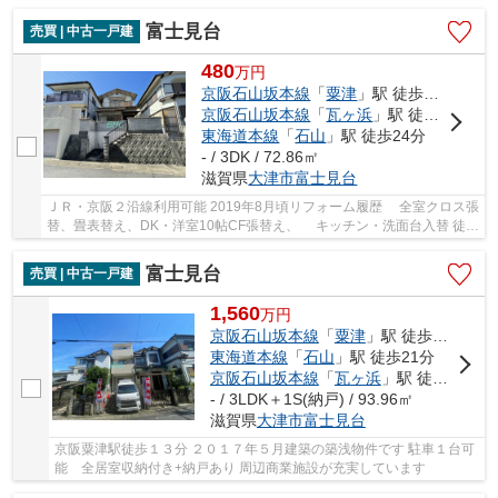
富士見台
売買 | 中古一戸建
480
万
円
京阪石山坂本線
「
粟津
」駅 徒歩16分
京阪石山坂本線
「
瓦ヶ浜
」駅 徒歩20分
東海道本線
「
石山
」駅 徒歩24分
- / 3DK / 72.86㎡
滋賀県
大津市
富士見台
ＪＲ・京阪２沿線利用可能 2019年8月頃リフォーム履歴 全室クロス張
替、畳表替え、DK・洋室10帖CF張替え、 キッチン・洗面台入替 徒歩
圏内に商業施設充実しています
富士見台
売買 | 中古一戸建
1,560
万
円
京阪石山坂本線
「
粟津
」駅 徒歩13分
東海道本線
「
石山
」駅 徒歩21分
京阪石山坂本線
「
瓦ヶ浜
」駅 徒歩16分
- / 3LDK＋1S(納戸) / 93.96㎡
滋賀県
大津市
富士見台
京阪粟津駅徒歩１３分 ２０１７年５月建築の築浅物件です 駐車１台可
能 全居室収納付き+納戸あり 周辺商業施設が充実しています