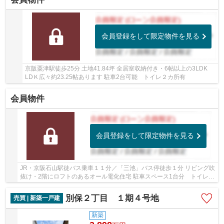
会員登録をして限定物件を見る
京阪粟津駅徒歩25分 土地41.84坪 全居室収納付き・6帖以上の3LDK
LDＫ広々約23.25帖あります 駐車2台可能 トイレ２カ所有
会員物件
会員登録をして限定物件を見る
JR・京阪石山駅徒バス乗車１１分／「三池」バス停徒歩１分 リビング吹
抜け・2階にロフトのあるオール電化住宅 駐車スペース1台分 トイレ2
ヶ所あり 玄関・リビングにエコカラット 南...
別保２丁目 １期４号地
売買 | 新築一戸建
新築