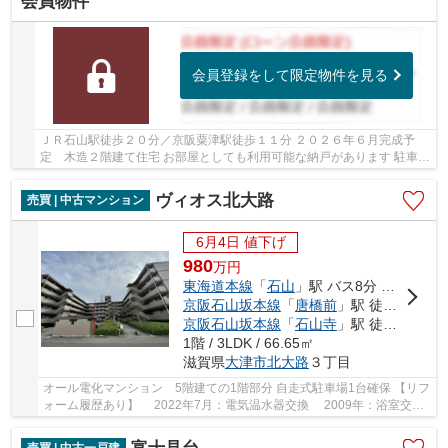
会員物件
会員登録をして限定物件を見る
ＪＲ石山駅徒歩２０分／京阪粟津駅徒歩１１分 ２０２６年６月完成予
定 木造２階建て住宅 お部屋としても利用可能な納戸があります 駐車１
台可能 トイレ２ヶ所あり 周辺環境充実して...
ヴィオス北大路
売買 | 中古マンション
6月4日 値下げ
980
万
円
東海道本線
「
石山
」駅 バス8分 「石山高校前」 停歩12分
京阪石山坂本線
「
唐橋前
」駅 徒歩23分
京阪石山坂本線
「
石山寺
」駅 徒歩26分
1階 / 3LDK / 66.65㎡
滋賀県
大津市
北大路
３丁目
オール電化マンション 5階建ての1階部分 自走式駐車場1台確保 【リフ
ォーム履歴あり】 2022年7月：電気温水器交換 2009年：浴室交
換、ウォシュレット交換
売買 | 中古一戸建