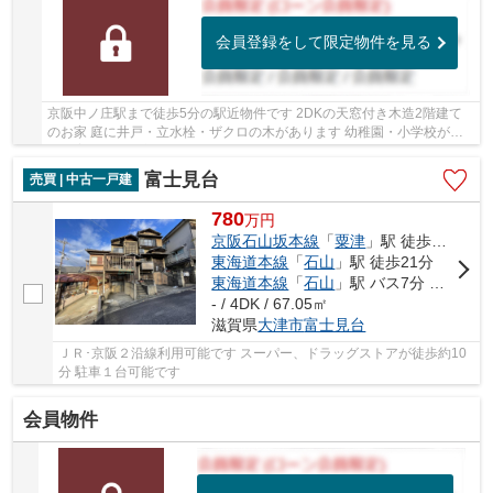
会員登録をして限定物件を見る
京阪中ノ庄駅まで徒歩5分の駅近物件です 2DKの天窓付き木造2階建て
のお家 庭に井戸・立水栓・ザクロの木があります 幼稚園・小学校が近
く子育て便利な立地です
富士見台
売買 | 中古一戸建
780
万
円
京阪石山坂本線
「
粟津
」駅 徒歩13分
東海道本線
「
石山
」駅 徒歩21分
東海道本線
「
石山
」駅 バス7分 「上別保」 停歩6分
- / 4DK / 67.05㎡
滋賀県
大津市
富士見台
ＪＲ･京阪２沿線利用可能です スーパー、ドラッグストアが徒歩約10
分 駐車１台可能です
会員物件