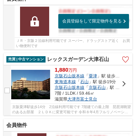
会員登録をして限定物件を見る
ＪＲ・京阪２沿線利用可能です スーパー、ドラッグストア近く お買
い物便利です
レックスガーデン大津石山
売買 | 中古マンション
1,880
万
円
京阪石山坂本線
「
粟津
」駅 徒歩14分
東海道本線
「
石山
」駅 徒歩19分
京阪石山坂本線
「
京阪石山
」駅 徒歩19分
7階 / 1LDK / 59.46㎡
滋賀県
大津市
富士見台
京阪粟津駅徒歩14分 2沿線利用可能です 7階建ての最上階 琵琶湖眺望
のあるお部屋 ２ＬＤＫに変更可能です 令和８年4月フルリノベーショ
ン完了済みです 近隣商業施設充実しているの...
会員物件