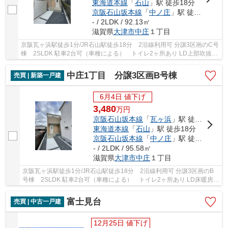
東海道本線
「
石山
」駅 徒歩18分
京阪石山坂本線
「
中ノ庄
」駅 徒歩6分
- / 2LDK / 92.13㎡
滋賀県
大津市
中庄
１丁目
京阪瓦ヶ浜駅徒歩1分/JR石山駅徒歩18分 2沿線利用可 分譲3区画のC号
棟 2SLDK 駐車2台可（車種による） トイレ2ヶ所あり LD上部吹抜
け LD床暖房あり 収納スペース充実
中庄1丁目 分譲3区画B号棟
売買 | 新築一戸建
6月4日 値下げ
3,480
万
円
京阪石山坂本線
「
瓦ヶ浜
」駅 徒歩1分
東海道本線
「
石山
」駅 徒歩18分
京阪石山坂本線
「
中ノ庄
」駅 徒歩6分
- / 2LDK / 95.58㎡
滋賀県
大津市
中庄
１丁目
京阪瓦ヶ浜駅徒歩1分/JR石山駅徒歩18分 2沿線利用可 分譲3区画のB
号棟 2SLDK 駐車2台可（車種による） トイレ2ヶ所あり LD床暖房あ
り 収納スペース充実
富士見台
売買 | 中古一戸建
12月25日 値下げ