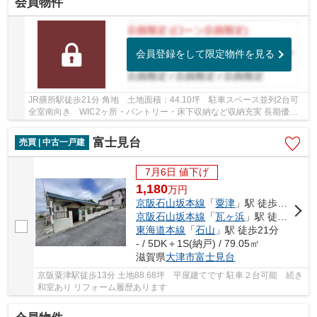
会員物件
会員登録をして限定物件を見る
JR膳所駅徒歩21分 角地 土地面積：44.10坪 駐車スペース並列2台可
全室南向き WIC2ヶ所・パントリー・床下収納など収納充実 長期優良
住宅 フラット35ｓ利用可 生活施設や遊び場が...
富士見台
売買 | 中古一戸建
7月6日 値下げ
1,180
万
円
京阪石山坂本線
「
粟津
」駅 徒歩13分
京阪石山坂本線
「
瓦ヶ浜
」駅 徒歩17分
東海道本線
「
石山
」駅 徒歩21分
- / 5DK＋1S(納戸) / 79.05㎡
滋賀県
大津市
富士見台
京阪粟津駅徒歩13分 土地88.68坪 平屋建てです 駐車２台可能 続き
和室あり リフォーム履歴あります