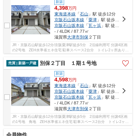
新築
4,398
万
円
東海道本線
「
石山
」駅 徒歩12分
京阪石山坂本線
「
粟津
」駅 徒歩5分
京阪石山坂本線
「
瓦ヶ浜
」駅 徒歩10分
- / 4LDK / 87.77㎡
滋賀県
大津市
別保
２丁目
JR・京阪石山駅徒歩12分/京阪粟津駅徒歩5分 2沿線利用可 分譲4区画
の2号地 ZEH水準省エネ住宅 駐車スペース2台分 トイレ2ヶ所あり
LDK広々18帖 ペニンシュラキッチン 浴室1坪サイ...
別保２丁目 １期１号地
売買 | 新築一戸建
新築
4,598
万
円
東海道本線
「
石山
」駅 徒歩12分
京阪石山坂本線
「
粟津
」駅 徒歩5分
京阪石山坂本線
「
瓦ヶ浜
」駅 徒歩10分
- / 4LDK / 87.77㎡
滋賀県
大津市
別保
２丁目
JR・京阪石山駅徒歩12分/京阪粟津駅徒歩5分 2沿線利用可 分譲4区画
の1号地 角地 ZEH水準省エネ住宅 駐車スペース2台分 トイレ2ヶ所
あり LDK広々18帖 ペニンシュラキッチン 浴室1...
会員物件