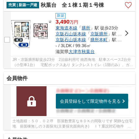
秋葉台 全１棟１期１号棟
売買 | 新築一戸建
新築
3,490
万
円
東海道本線
「
膳所
」駅 徒歩23分
京阪石山坂本線
「
京阪膳所
」駅 徒歩23分
京阪石山坂本線
「
膳所本町
」駅 徒歩19分
- / 3LDK / 99.36㎡
滋賀県
大津市
秋葉台
JR・京阪膳所駅徒歩23分 2沿線利用可 南西角地 駐車スペース2台分
（小型車1台） 宅配ボックスあり タンクレストイレ（1階のみ）、ガス
乾燥機乾太くん、ペニンシュラキッチン採用の...
会員物件
会員登録をして限定物件を見る
土地面積：５０．０２坪 部屋数豊富な８ＤＫの間取りです 閑静な住宅
地 前面棟無しの３面採光(主要採光面南向き) ＩＴ重説対応物件 駐
車１台可能 空家につき即引渡し可能 ♦２０...