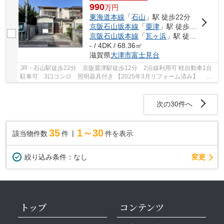
990
万
円
東海道本線
「
石山
」駅 徒歩22分
京阪石山坂本線
「
粟津
」駅 徒歩12分
京阪石山坂本線
「
瓦ヶ浜
」駅 徒歩16分
- / 4DK / 68.36㎡
滋賀県
大津市
富士見台
JR・石山駅徒歩22分 京阪粟津駅徒歩12分 2沿線利用可 軽自動車1台
駐車可 3口コンロ 照明器具付き 【2025年3月リフォーム済み】 ◇
キッチン・洗面化粧台・トイレ交換 ◇フロアタイ...
次の30件へ
35
1～30
該当物件数
件
件を表示
変更
絞り込み条件：
なし
トップ
コンテンツ