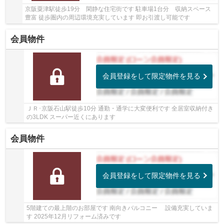
京阪粟津駅徒歩19分 閑静な住宅街です 駐車場1台分 収納スペース
豊富 徒歩圏内の周辺環境充実しています 即お引渡し可能です
会員物件
会員登録をして限定物件を見る
ＪＲ･京阪石山駅徒歩10分 通勤・通学に大変便利です 全居室収納付き
の3LDK スーパー近くにあります
会員物件
会員登録をして限定物件を見る
5階建ての最上階のお部屋です 南向きバルコニー 設備充実していま
す 2025年12月リフォーム済みです