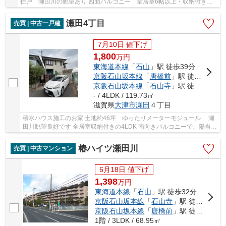
住戸 瀬田川の眺望あり 四面バルコニー 全居室6帖以上・収納付き
ペット飼育可（規約制限有） リフォーム履歴あ...
瀬田4丁目
売買 | 中古一戸建
7月10日 値下げ
1,800
万
円
東海道本線
「
石山
」駅 徒歩39分
京阪石山坂本線
「
唐橋前
」駅 徒歩24分
京阪石山坂本線
「
石山寺
」駅 徒歩31分
- / 4LDK / 119.73㎡
滋賀県
大津市
瀬田
４丁目
積水ハウス施工のお家 土地約46坪 ゆったりメーターモジュール 瀬
田川眺望良好です 全居室収納付きの4LDK 南向きバルコニーで、陽当た
り良好です
椿ハイツ瀬田川
売買 | 中古マンション
6月18日 値下げ
1,398
万
円
東海道本線
「
石山
」駅 徒歩32分
京阪石山坂本線
「
石山寺
」駅 徒歩29分
京阪石山坂本線
「
唐橋前
」駅 徒歩22分
1階 / 3LDK / 68.95㎡