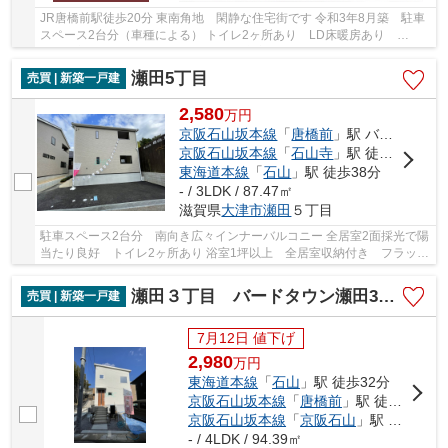
JR唐橋前駅徒歩20分 東南角地 閑静な住宅街です 令和3年8月築 駐車
スペース2台分（車種による） トイレ2ヶ所あり LD床暖房あり
WIC・玄関土間収納など収納スペース充実 令和8年5月...
瀬田5丁目
売買 | 新築一戸建
2,580
万
円
京阪石山坂本線
「
唐橋前
」駅 バス4分 「水天宮」 停歩4分
京阪石山坂本線
「
石山寺
」駅 徒歩34分
東海道本線
「
石山
」駅 徒歩38分
- / 3LDK / 87.47㎡
滋賀県
大津市
瀬田
５丁目
駐車スペース2台分 南向き広々インナーバルコニー 全居室2面採光で陽
当たり良好 トイレ2ヶ所あり 浴室1坪以上 全居室収納付き フラット
35ｓ利用可 【新築戸建てをさらにスタイリッ...
瀬田３丁目 バードタウン瀬田3丁目4期 ４号地
売買 | 新築一戸建
7月12日 値下げ
2,980
万
円
東海道本線
「
石山
」駅 徒歩32分
京阪石山坂本線
「
唐橋前
」駅 徒歩22分
京阪石山坂本線
「
京阪石山
」駅 徒歩32分
- / 4LDK / 94.39㎡