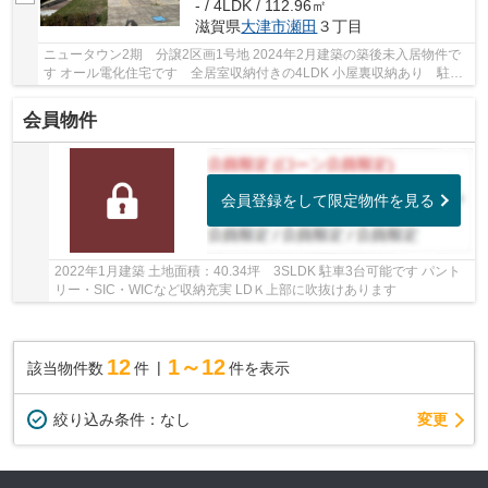
- / 4LDK / 112.96㎡
滋賀県
大津市
瀬田
３丁目
ニュータウン2期 分譲2区画1号地 2024年2月建築の築後未入居物件で
す オール電化住宅です 全居室収納付きの4LDK 小屋裏収納あり 駐車
2台可能 トイレ2ヶ所有 ネットゼロエネルギー...
会員物件
会員登録をして限定物件を見る
2022年1月建築 土地面積：40.34坪 3SLDK 駐車3台可能です パント
リー・SIC・WICなど収納充実 LDＫ上部に吹抜けあります
12
1～12
該当物件数
件
件を表示
変更
絞り込み条件：
なし