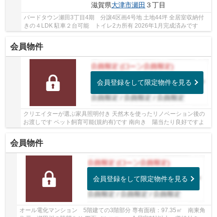
滋賀県
大津市
瀬田
３丁目
バードタウン瀬田3丁目4期 分譲4区画4号地 土地44坪 全居室収納付
きの４LDK 駐車２台可能 トイレ2カ所有 2026年1月完成済みです
会員物件
会員登録をして限定物件を見る
クリエイターが選ぶ家具照明付き 天然木を使ったリノベーション後の
お渡しです ペット飼育可能(規約有)です 南向き 陽当たり良好ですよ
会員物件
会員登録をして限定物件を見る
オール電化マンション 5階建ての3階部分 専有面積：97.35㎡ 南東角