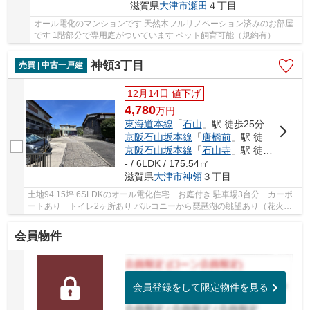
滋賀県
大津市
瀬田
４丁目
オール電化のマンションです 天然木フルリノベーション済みのお部屋
です 1階部分で専用庭がついています ペット飼育可能（規約有）
神領3丁目
売買 | 中古一戸建
12月14日 値下げ
4,780
万
円
東海道本線
「
石山
」駅 徒歩25分
京阪石山坂本線
「
唐橋前
」駅 徒歩16分
京阪石山坂本線
「
石山寺
」駅 徒歩22分
- / 6LDK / 175.54㎡
滋賀県
大津市
神領
３丁目
土地94.15坪 6SLDKのオール電化住宅 お庭付き 駐車場3台分 カーポ
ートあり トイレ2ヶ所あり バルコニーから琵琶湖の眺望あり（花火大
会鑑賞可） 南向きにつき陽当り・通風良好です
会員物件
会員登録をして限定物件を見る