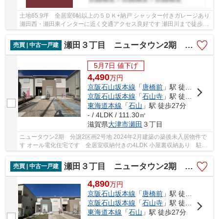
土地65.9坪 全居室6帖以上の５ＤＫ+納戸 シャッター付きガレージあり
瀬田西・瀬田東インターに近く交通アクセス良好です 瀬田川まで徒歩8
分ですので、遊歩道での散歩やジョギングも...
瀬田３丁目 ニュータウン2期 分譲2区画2号地
売買 | 中古一戸建
5月7日 値下げ
4,490
万
円
京阪石山坂本線
「
唐橋前
」駅 徒歩19分
京阪石山坂本線
「
石山寺
」駅 徒歩23分
東海道本線
「
石山
」駅 徒歩27分
- / 4LDK / 111.30㎡
滋賀県
大津市
瀬田
３丁目
ニュータウン2期 分譲2区画2号地 2024年2月建築の築後未入居物件で
す オール電化住宅です 全居室収納付きの4LDK 小屋裏収納あり 駐車
2台可能 トイレ2ヶ所有 ネットゼロエネルギー...
瀬田３丁目 ニュータウン2期 分譲2区画1号地
売買 | 中古一戸建
4,890
万
円
京阪石山坂本線
「
唐橋前
」駅 徒歩19分
京阪石山坂本線
「
石山寺
」駅 徒歩23分
東海道本線
「
石山
」駅 徒歩27分