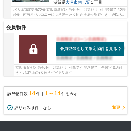
滋賀県
大津市
南志賀
１丁目
JR大津京駅徒歩22分/京阪南滋賀駅徒歩9分 2沿線利用可 7階建ての2階
部分 南向きバルコニーにつき陽当たり良好 全居室収納付き WICあり
周辺環境充実しています
会員物件
会員登録をして限定物件を見る
京阪滋賀里駅徒歩9分 2沿線利用可能です 平屋建て 全居室収納付
き・6帖以上の3K 続き和室あります
14
1～14
該当物件数
件
件を表示
変更
絞り込み条件：
なし