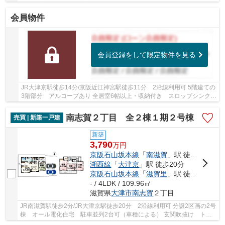
ォーム完了予定】 全室壁・天井クロス張替、...
会員物件
会員登録をして限定物件を見る
JR大津京駅徒歩14分/京阪近江神宮駅徒歩11分 2沿線利用可 5階建ての
3階部分 アルコープあり 全居室6帖以上・収納付き スロップシンクあ
り 近隣お買物施設充実しています
南志賀２丁目 全２棟１期２号棟
売買 | 新築一戸建
新築
3,790
万
円
京阪石山坂本線
「
南滋賀
」駅 徒歩2分
湖西線
「
大津京
」駅 徒歩20分
京阪石山坂本線
「
滋賀里
」駅 徒歩11分
- / 4LDK / 109.96㎡
滋賀県
大津市
南志賀
２丁目
JR南滋賀駅徒歩2分/JR大津京駅徒歩20分 2沿線利用可 分譲2区画の2号
棟 オール電化住宅 駐車並列2台可（車種による） 玄関吹抜け トイ
レ2ヶ所あり 宅配ボックスあり フルオープン...