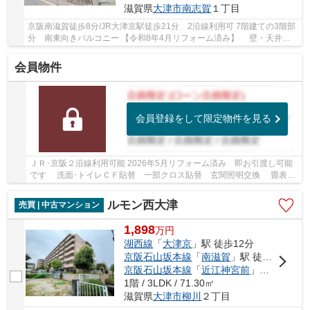
滋賀県
大津市
南志賀
１丁目
京阪南滋賀徒歩8分/JR大津京駅徒歩21分 2沿線利用可 7階建ての3階部
分 南東向きバルコニー 【令和8年4月リフォーム済み】 壁・天井ク
ロス全面張替え、洋室2部屋床：カーペット張替...
会員物件
会員登録をして限定物件を見る
ＪＲ･京阪２沿線利用可能 2026年5月リフォーム済み 即お引渡し可能
です 洗面･トイレＣＦ貼替 一部クロス貼替 玄関照明交換 畳表替
え ハウスクリーニング
ルモン西大津
売買 | 中古マンション
1,898
万
円
湖西線
「
大津京
」駅 徒歩12分
京阪石山坂本線
「
南滋賀
」駅 徒歩10分
京阪石山坂本線
「
近江神宮前
」駅 徒歩11分
1階 / 3LDK / 71.30㎡
滋賀県
大津市
柳川
２丁目