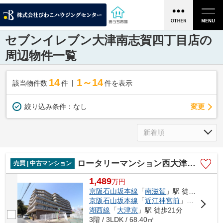
セブンイレブン大津南志賀四丁目店の
周辺物件一覧
14
1～14
該当物件数
件
件を表示
変更
絞り込み条件：
なし
ロータリーマンション西大津ラクス・ヒルズ
売買 | 中古マンション
1,489
万
円
京阪石山坂本線
「
南滋賀
」駅 徒歩8分
京阪石山坂本線
「
近江神宮前
」駅 徒歩14分
湖西線
「
大津京
」駅 徒歩21分
3階 / 3LDK / 68.40㎡