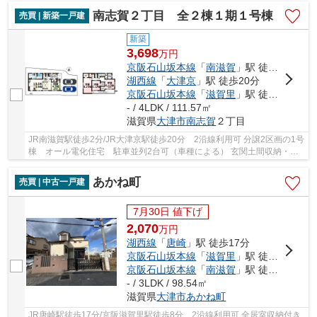
南志賀２丁目 全２棟１期１号棟
売買 | 新築一戸建
新築
3,698
万
円
京阪石山坂本線
「
南滋賀
」駅 徒歩2分
湖西線
「
大津京
」駅 徒歩20分
京阪石山坂本線
「
滋賀里
」駅 徒歩11分
- / 4LDK / 111.57㎡
滋賀県
大津市
南志賀
２丁目
JR南滋賀駅徒歩2分/JR大津京駅徒歩20分 2沿線利用可 分譲2区画の1号
棟 オール電化住宅 駐車並列2台可（車種による） 玄関土間収納・全
居室WIC・ファミクロ・床下収納など収納スペー...
あかね町
売買 | 中古一戸建
7月30日 値下げ
2,070
万
円
湖西線
「
唐崎
」駅 徒歩17分
京阪石山坂本線
「
滋賀里
」駅 徒歩8分
京阪石山坂本線
「
南滋賀
」駅 徒歩11分
- / 3LDK / 98.54㎡
滋賀県
大津市
あかね町
JR唐崎駅徒歩17分/京阪滋賀里駅徒歩8分 2沿線利用可 全居室収納付き