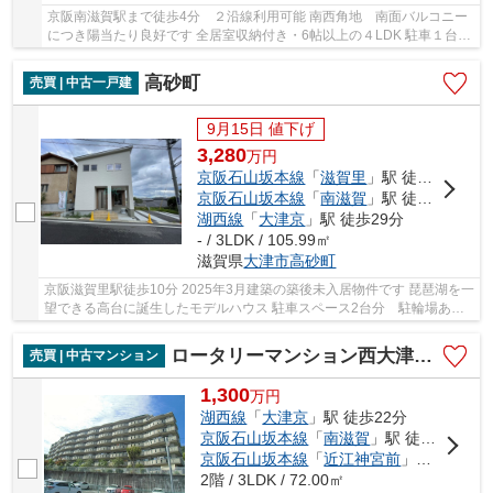
京阪南滋賀駅まで徒歩4分 ２沿線利用可能 南西角地 南面バルコニー
につき陽当たり良好です 全居室収納付き・6帖以上の４LDK 駐車１台可
能 周辺環境良好です
高砂町
売買 | 中古一戸建
9月15日 値下げ
3,280
万
円
京阪石山坂本線
「
滋賀里
」駅 徒歩10分
京阪石山坂本線
「
南滋賀
」駅 徒歩10分
湖西線
「
大津京
」駅 徒歩29分
- / 3LDK / 105.99㎡
滋賀県
大津市
高砂町
京阪滋賀里駅徒歩10分 2025年3月建築の築後未入居物件です 琵琶湖を一
望できる高台に誕生したモデルハウス 駐車スペース2台分 駐輪場あ
り お庭付き トイレ2ヶ所あり 琵琶湖が見える...
ロータリーマンション西大津ラクスヒルズ
売買 | 中古マンション
1,300
万
円
湖西線
「
大津京
」駅 徒歩22分
京阪石山坂本線
「
南滋賀
」駅 徒歩9分
京阪石山坂本線
「
近江神宮前
」駅 徒歩15分
2階 / 3LDK / 72.00㎡