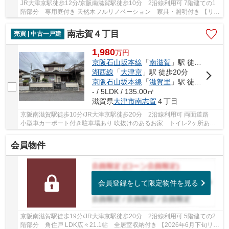
JR大津京駅徒歩12分/京阪南滋賀駅徒歩10分 2沿線利用可 7階建ての1
階部分 専用庭付き 天然木フルリノベーション 家具・照明付き 【リノ
ベーション】2026年6月25日完成 キッチン・...
南志賀４丁目
売買 | 中古一戸建
1,980
万
円
京阪石山坂本線
「
南滋賀
」駅 徒歩10分
湖西線
「
大津京
」駅 徒歩20分
京阪石山坂本線
「
滋賀里
」駅 徒歩18分
- / 5LDK / 135.00㎡
滋賀県
大津市
南志賀
４丁目
京阪南滋賀駅徒歩10分/JR大津京駅徒歩20分 2沿線利用可 両面道路
小型車カーポート付き駐車場あり 吹抜けのあるお家 トイレ2ヶ所あ
り 広縁あり 全居室収納付き スーパー・コンビ...
会員物件
会員登録をして限定物件を見る
京阪南滋賀駅徒歩19分/JR大津京駅徒歩20分 2沿線利用可 5階建ての2
階部分 角住戸 LDK広々21.1帖 全居室収納付き 【2026年6月下旬リフ