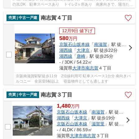
の3LDK 駐車スペースあり トイレ2ヶ所あり 南東向きで、陽当た
り・通風良好です 2025年12月リフォーム完成済み
南志賀４丁目
売買 | 中古一戸建
12月9日 値下げ
580
万
円
京阪石山坂本線
「
南滋賀
」駅 徒歩11分
湖西線
「
大津京
」駅 徒歩22分
湖西線
「
唐崎
」駅 徒歩25分
- / 3DK / 54.22㎡
滋賀県
大津市
南志賀
４丁目
京阪南滋賀駅駅徒歩11分 2沿線利用可 駐車スペース1台分 南向きバ
ルコニー 全居室6帖以上 収益物件としても適します
南志賀３丁目
売買 | 中古一戸建
1,480
万
円
京阪石山坂本線
「
南滋賀
」駅 徒歩4分
湖西線
「
大津京
」駅 徒歩19分
京阪石山坂本線
「
滋賀里
」駅 徒歩14分
- / 4LDK / 86.59㎡
滋賀県
大津市
南志賀
３丁目