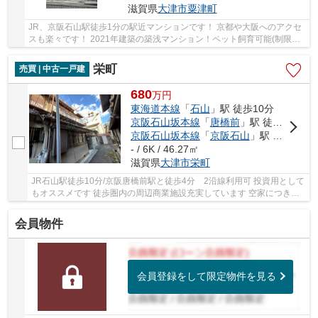
滋賀県
大津市
粟津町
JR、京阪石山駅徒歩1分の駅近マンションです！ 京都や大阪へのアクセ
スも楽々です！ 2021年建築の築浅マンション！ペット飼育可能(制限
有)！ 雨風を凌ぐ「内廊下」が採用されています！
栄町
売買 | 中古一戸建
680
万
円
東海道本線
「
石山
」駅 徒歩10分
京阪石山坂本線
「
唐橋前
」駅 徒歩4分
京阪石山坂本線
「
京阪石山
」駅 徒歩10分
- / 6K / 46.27㎡
滋賀県
大津市
栄町
JR石山駅徒歩10分/京阪唐橋前駅と徒歩4分 2沿線利用可 投資用として
もオススメです 徒歩圏内の周辺商業施設充実しています 空家につき即
引き渡し可能です
会員物件
会員登録をして限定物件を見る