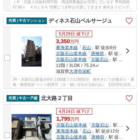
ＪＲ・京阪２沿線利用可能 周辺商業施設が充実しています 専有面積
97.86㎡ ４ＳＬＤＫ 空家につき即お引渡しできます 南向きリビングか
らは瀬田川が望めます ペット飼育可能(規約有)...
ディネス石山ベルサージュ
売買 | 中古マンション
5月29日 値下げ
3,350
万
円
東海道本線
「
石山
」駅 徒歩8分
京阪石山坂本線
「
唐橋前
」駅 徒歩4分
京阪石山坂本線
「
京阪石山
」駅 徒歩8分
12階 / 3LDK / 75.24㎡
滋賀県
大津市
栄町
JR・京阪石山駅徒歩8分 13階建ての12階部分 南向きにつき陽当り・通
風・眺望良好 ペット飼育可（犬・猫いずれか1頭のみ） 【2025年10月リ
ノベーション完了済み】 ◇キッチン新調（食...
北大路２丁目
売買 | 中古一戸建
4月24日 値下げ
1,795
万
円
京阪石山坂本線
「
京阪石山
」駅 徒歩12分
東海道本線
「
石山
」駅 徒歩12分
京阪石山坂本線
「
唐橋前
」駅 徒歩11分