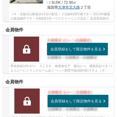
- / 3LDK / 72.90㎡
滋賀県
大津市
北大路
２丁目
ＪＲ・京阪石山駅徒歩12分の駅近！２沿線利用可能です！ 2013年建築
の築浅物件です！令和8年3月ハウスクリーニング済み！ 全居室収納付き
の３ＬＤＫ！駐車場１台分有り！(車種による) ...
会員物件
会員登録をして限定物件を見る
専有面積106.47㎡ ４ＬＤＫ 南東角住戸 陽当たり、通風良好です バ
ルコニーにトランクルームあり ペット飼育可能(規約有)ですよ ＪＲ･京
阪２沿線利用可能 周辺商業施設が充実して...
会員物件
会員登録をして限定物件を見る