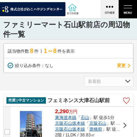
ファミリーマート石山駅前店の周辺物
件一覧
8
1～8
該当物件数
件
件を表示
変更
絞り込み条件：
なし
フェミネンス大津石山駅前
売買 | 中古マンション
2,290
万
円
東海道本線
「
石山
」駅 徒歩1分
京阪石山坂本線
「
京阪石山
」駅 徒歩1分
京阪石山坂本線
「
唐橋前
」駅 徒歩10分
2階 / 1LDK / 38.83㎡