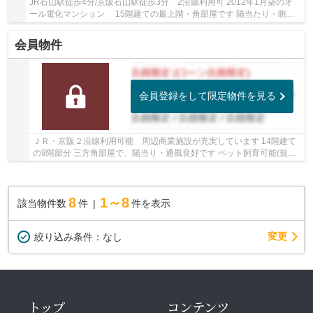
JR石山駅徒歩4分/京阪石山駅徒歩3分 2沿線利用可 2012年1月築のオ
ール電化マンション 15階建ての最上階・角部屋です 陽当たり・眺望
良好です ペット飼育可能(規約有)
会員物件
会員登録をして限定物件を見る
ＪＲ・京阪２沿線利用可能 周辺商業施設が充実しています 14階建て
の9階部分 三方角部屋で、陽当り・通風良好です ペット飼育可能(規約
有)
8
1～8
該当物件数
件
件を表示
変更
絞り込み条件：
なし
トップ
コンテンツ