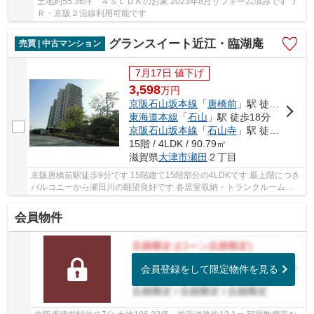
土地約55.36坪 ４ＳＬＤＫのお家 2023年8月リフォーム済みです Ｊ
Ｒ・京阪２沿線利用可能です
グランスイート近江・臨湖庵
売買 | 中古マンション
7月17日 値下げ
3,598
万
円
京阪石山坂本線
「
唐橋前
」駅 徒歩9分
東海道本線
「
石山
」駅 徒歩18分
京阪石山坂本線
「
石山寺
」駅 徒歩16分
15階 / 4LDK / 90.79㎡
滋賀県
大津市
瀬田
２丁目
京阪唐橋前駅徒歩9分です 15階建て15階部分の4LDKです 最上階につき
バルコニーから瀬田川の眺望良好です 各居室収納・トランクルーム・
玄関収納あります
会員物件
会員登録をして限定物件を見る