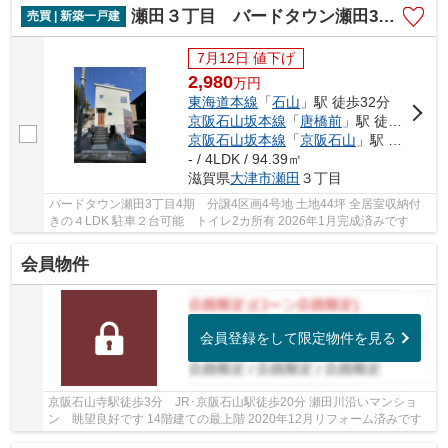
瀬田３丁目 バードタウン瀬田3丁目4期 ４号地
売買 | 新築一戸建
7月12日 値下げ
2,980
万
円
東海道本線
「
石山
」駅 徒歩32分
京阪石山坂本線
「
唐橋前
」駅 徒歩22分
京阪石山坂本線
「
京阪石山
」駅 徒歩32分
- / 4LDK / 94.39㎡
滋賀県
大津市
瀬田
３丁目
バードタウン瀬田3丁目4期 分譲4区画4号地 土地44坪 全居室収納付
きの４LDK 駐車２台可能 トイレ2カ所有 2026年1月完成済みです
会員物件
会員登録をして限定物件を見る
京阪石山寺駅徒歩3分 JR･京阪石山駅徒歩20分 瀬田川沿いマンショ
ン 眺望良好です 14階建ての最上階 2020年12月リフォーム済みです