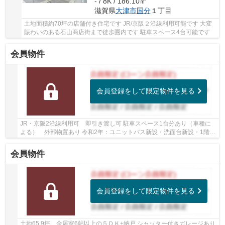
- / 8K / 186.10㎡
滋賀県
大津市
国分
１丁目
土地面積約70坪の店舗付き住宅です JR/京阪２沿線利用可能です 大変
賑わいのある石山商店街まで徒歩圏内です 駐車スペース4台可能です
会員物件
会員登録をして限定物件を見る
JR・京阪2沿線利用可 即引き渡し可 駐車スペース1台分あり（車種に
よる） 外部物置あり 令和2年：ユニットバス新設・洗面台新設・1階フ
ローリング張替え済 小学校・スーパー徒歩10分...
会員物件
会員登録をして限定物件を見る
土地65.9坪 全居室6帖以上の５ＤＫ+納戸 シャッター付きガレージあり