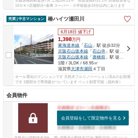
京阪唐橋前駅徒歩7分 土地106.22坪 前面道路約12.1ｍ 部屋数豊富な
10ＤＫ+店舗部分+倉庫 スーパー・小学校徒歩10分以内にあります
椿ハイツ瀬田川
売買 | 中古マンション
6月18日 値下げ
1,398
万
円
東海道本線
「
石山
」駅 徒歩32分
京阪石山坂本線
「
石山寺
」駅 徒歩29分
京阪石山坂本線
「
唐橋前
」駅 徒歩22分
1階 / 3LDK / 68.95㎡
滋賀県
大津市
瀬田
４丁目
オール電化のマンションです 天然木フルリノベーション済みのお部屋
です 1階部分で専用庭がついています ペット飼育可能（規約有）
会員物件
会員登録をして限定物件を見る
京阪石山寺駅徒歩3分 JR･京阪石山駅徒歩21分 瀬田川沿いマンショ