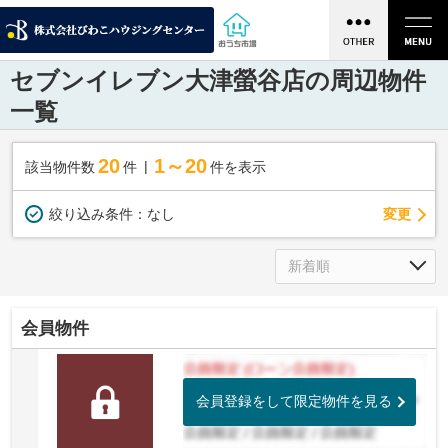
セブンイレブン大津螢谷店の周辺物件
一覧
20
1～20
該当物件数
件
件を表示
変更
絞り込み条件：
なし
会員物件
会員登録をして限定物件を見る