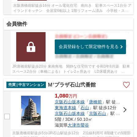
京阪唐橋前駅徒歩16分 オール電化住宅 南向き 駐車スペース1台分 ア
イランドキッチン 全居室6帖以上 1階リフォーム済み 小学校・スー
パー徒歩10分圏内です
会員物件
会員登録をして限定物件を見る
JR唐橋前駅徒歩20分 東南角地 閑静な住宅街です 令和3年8月築 駐車
スペース2台分（車種による） トイレ2ヶ所あり LD床暖房あり
WIC・玄関土間収納など収納スペース充実 令和8年5月...
Ｍ’プラザ石山弐番館
売買 | 中古マンション
1,080
万
円
京阪石山坂本線
「
唐橋前
」駅 徒歩5分
東海道本線
「
石山
」駅 徒歩12分
京阪石山坂本線
「
京阪石山
」駅 徒歩12分
5階 / 3DK / 50.10㎡
滋賀県
大津市
螢谷
京阪唐橋前駅徒歩5分/JR石山駅徒歩12分 2沿線利用可 8階建ての5階部