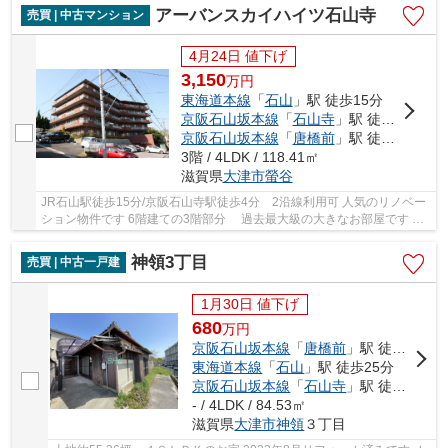
アーバンスカイハイツ石山寺
売買 | 中古マンション
4月24日 値下げ
3,150
万
円
東海道本線
「
石山
」駅 徒歩15分
京阪石山坂本線
「
石山寺
」駅 徒歩4分
京阪石山坂本線
「
唐橋前
」駅 徒歩8分
3階 / 4LDK / 118.41㎡
滋賀県
大津市
螢谷
JR石山駅徒歩15分/京阪石山寺駅徒歩4分 2沿線利用可 人気のリノベー
ション物件です 6階建ての3階部分 過去最大級の大きなお部屋です 瀬
田川眺望が最高で、石山寺までみえます
神領3丁目
売買 | 中古一戸建
1月30日 値下げ
680
万
円
京阪石山坂本線
「
唐橋前
」駅 徒歩15分
東海道本線
「
石山
」駅 徒歩25分
京阪石山坂本線
「
石山寺
」駅 徒歩21分
- / 4LDK / 84.53㎡
滋賀県
大津市
神領
３丁目