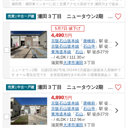
瀬田西・瀬田東インターに近く交通アクセス良好です 瀬田川まで徒歩8
分ですので、遊歩道での散歩やジョギングも...
瀬田３丁目 ニュータウン2期 分譲2区画2号地
売買 | 中古一戸建
5月7日 値下げ
4,490
万
円
京阪石山坂本線
「
唐橋前
」駅 徒歩19分
京阪石山坂本線
「
石山寺
」駅 徒歩23分
東海道本線
「
石山
」駅 徒歩27分
- / 4LDK / 111.30㎡
滋賀県
大津市
瀬田
３丁目
ニュータウン2期 分譲2区画2号地 2024年2月建築の築後未入居物件で
す オール電化住宅です 全居室収納付きの4LDK 小屋裏収納あり 駐車
2台可能 トイレ2ヶ所有 ネットゼロエネルギー...
瀬田３丁目 ニュータウン2期 分譲2区画1号地
売買 | 中古一戸建
4,890
万
円
京阪石山坂本線
「
唐橋前
」駅 徒歩19分
京阪石山坂本線
「
石山寺
」駅 徒歩23分
東海道本線
「
石山
」駅 徒歩27分
- / 4LDK / 112.96㎡
滋賀県
大津市
瀬田
３丁目