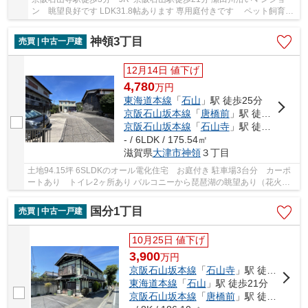
ン 眺望良好です LDK31.8帖あります 専用庭付きです ペット飼育可
能(規約有)
神領3丁目
売買 | 中古一戸建
12月14日 値下げ
4,780
万
円
東海道本線
「
石山
」駅 徒歩25分
京阪石山坂本線
「
唐橋前
」駅 徒歩16分
京阪石山坂本線
「
石山寺
」駅 徒歩22分
- / 6LDK / 175.54㎡
滋賀県
大津市
神領
３丁目
土地94.15坪 6SLDKのオール電化住宅 お庭付き 駐車場3台分 カーポ
ートあり トイレ2ヶ所あり バルコニーから琵琶湖の眺望あり（花火大
会鑑賞可） 南向きにつき陽当り・通風良好です
国分1丁目
売買 | 中古一戸建
10月25日 値下げ
3,900
万
円
京阪石山坂本線
「
石山寺
」駅 徒歩14分
東海道本線
「
石山
」駅 徒歩21分
京阪石山坂本線
「
唐橋前
」駅 徒歩17分