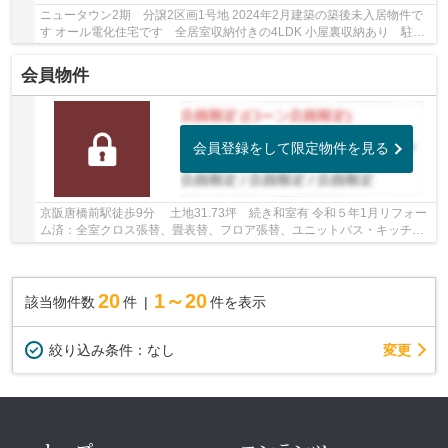
ニュータウン2期 分譲2区画1号地 2024年2月建築の築後未入居物件で
す オール電化住宅です 全居室収納付きの4LDK 小屋裏収納あり 駐車
2台可能 トイレ2ヶ所有 ネットゼロエネルギー...
会員物件
会員登録をして限定物件を見る
京阪唐橋前駅徒歩9分 土地31.73坪 続き和室有 令和５年1月リフォー
ム済：全室クロス張替、畳表替、フロア張替、ユニットバス・キッチ
ン・洗面台・トイレ交換、ハウスクリーニング
20
1～20
該当物件数
件
件を表示
変更
絞り込み条件：
なし