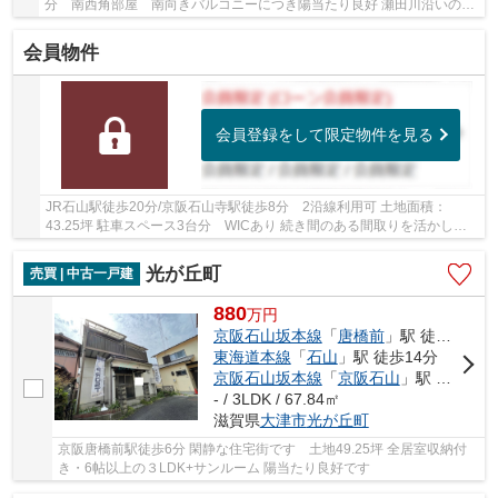
分 南西角部屋 南向きバルコニーにつき陽当たり良好 瀬田川沿いの道
を散歩やジョギング可能です 2018年9月リフォ...
会員物件
会員登録をして限定物件を見る
JR石山駅徒歩20分/京阪石山寺駅徒歩8分 2沿線利用可 土地面積：
43.25坪 駐車スペース3台分 WICあり 続き間のある間取りを活かし、
事務所やワークスペースとしても最適です
光が丘町
売買 | 中古一戸建
880
万
円
京阪石山坂本線
「
唐橋前
」駅 徒歩6分
東海道本線
「
石山
」駅 徒歩14分
京阪石山坂本線
「
京阪石山
」駅 徒歩14分
- / 3LDK / 67.84㎡
滋賀県
大津市
光が丘町
京阪唐橋前駅徒歩6分 閑静な住宅街です 土地49.25坪 全居室収納付
き・6帖以上の３LDK+サンルーム 陽当たり良好です