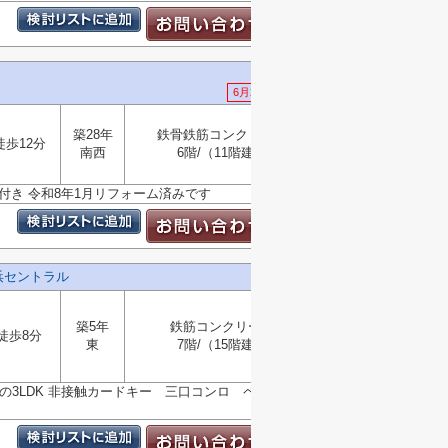
6月28日 値下げ
築28年
鉄骨鉄筋コンクリート
選択
徒歩12分
▼
南西
6階/（11階建）
付き 令和8年1月リフォーム済みです
浜セントラル
築5年
鉄筋コンクリート
徒歩8分
東
7階/（15階建）
選択
▼
きの3LDK 非接触カードキー 三口コンロ ペット飼育