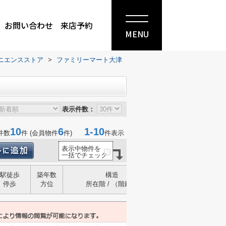
お問い合わせ
来店予約
MENU
ニエンスストア
>
ファミリーマート大津
表示件数：
10
6
1-10
件数
件 (会員物件
件)
件表示
表示中物件を
一括でチェック
駅徒歩
築年数
構造
停歩
方位
所在階 / （階建）