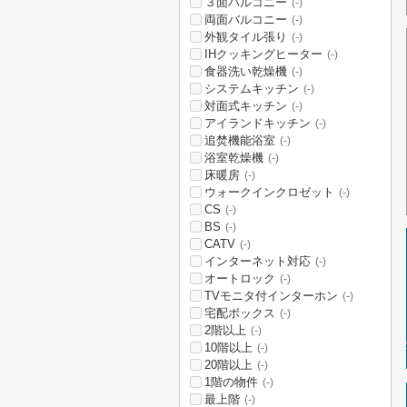
３面バルコニー
(-)
両面バルコニー
(-)
外観タイル張り
(-)
IHクッキングヒーター
(-)
食器洗い乾燥機
(-)
システムキッチン
(-)
対面式キッチン
(-)
アイランドキッチン
(-)
追焚機能浴室
(-)
浴室乾燥機
(-)
床暖房
(-)
ウォークインクロゼット
(-)
CS
(-)
BS
(-)
CATV
(-)
インターネット対応
(-)
オートロック
(-)
TVモニタ付インターホン
(-)
宅配ボックス
(-)
2階以上
(-)
10階以上
(-)
20階以上
(-)
1階の物件
(-)
最上階
(-)