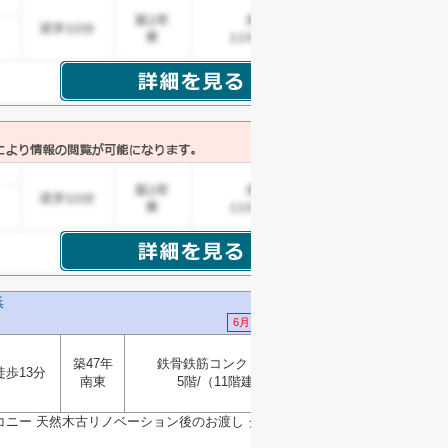
浜
6月18日 値下げ
築47年
鉄骨鉄筋コンクリート
徒歩13分
選択
南東
5階/（11階建）
▼
ルコニー 天然木古リノベーション後のお渡し クリエイタ