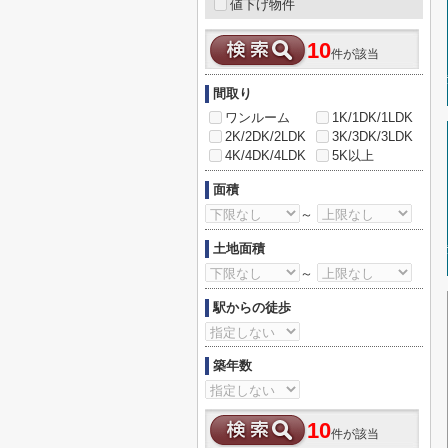
値下げ物件
10
件が該当
間取り
ワンルーム
1K/1DK/1LDK
2K/2DK/2LDK
3K/3DK/3LDK
4K/4DK/4LDK
5K以上
面積
～
土地面積
～
駅からの徒歩
築年数
10
件が該当