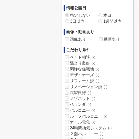
情報公開日
指定しない
本日
3日以内
1週間以内
画像・動画あり
画像あり
動画あり
こだわり条件
ペット相談
(-)
陽当り良好
(-)
閑静な住宅地
(-)
デザイナーズ
(-)
リフォーム済
(-)
リノベーション済
(-)
眺望良好
(-)
メゾネット
(-)
ベランダ
(-)
バルコニー
(-)
ルーフバルコニー
(-)
オール電化
(-)
24時間換気システム
(-)
２面バルコニー
(-)