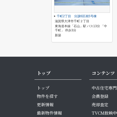
千町2丁目 分譲6区画5号棟
滋賀県大津市千町２丁目
東海道本線「石山」駅 バス13分 「中
千町」 停歩3分
新築
トップ
コンテンツ
トップ
中古住宅専門
物件を探す
会員登録
更新情報
売却査定
最新物件情報
TVCM放映中