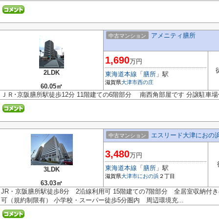
アメニティ膳所
中古マンション
1,690
万円
2LDK
東海道本線
「
膳所
」駅
滋賀県
大津市
西の庄
60.05㎡
ＪＲ･京阪膳所駅徒歩12分 11階建ての6階部分 南西角部屋です 分譲駐車場
エスリード大津におの
中古マンション
3,480
万円
東海道本線
「
膳所
」駅
3LDK
滋賀県
大津市
におの浜
２丁目
63.03㎡
JR・京阪膳所駅徒歩8分 2沿線利用可 15階建ての7階部分 全居室収納付
可（規約制限有） 小学校・スーパー徒歩5分圏内 周辺環境充...