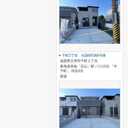
千町2丁目 分譲6区画6号棟
滋賀県大津市千町２丁目
東海道本線「石山」駅 バス13分 「中
千町」 停歩3分
新築