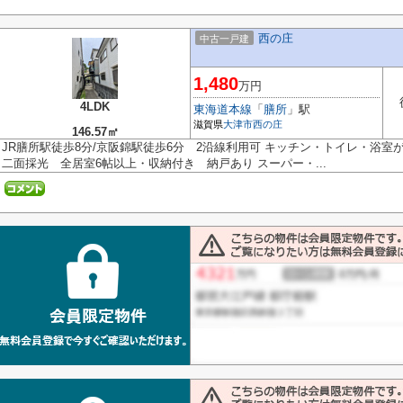
西の庄
中古一戸建
1,480
万円
4LDK
東海道本線
「
膳所
」駅
滋賀県
大津市
西の庄
146.57㎡
JR膳所駅徒歩8分/京阪錦駅徒歩6分 2沿線利用可 キッチン・トイレ・浴
二面採光 全居室6帖以上・収納付き 納戸あり スーパー・...