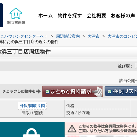
ホーム
物件を探す
会社概要
お客様の声
わこハウジングセンターへ！
>
周辺施設案内
>
大津市
>
大津市のコンビ
津におの浜三丁目店の近くの物件
の浜三丁目店周辺物件
並び順：
該当公開
外観
/
間取り図
価格
交通 / 所在地
間取り/面積