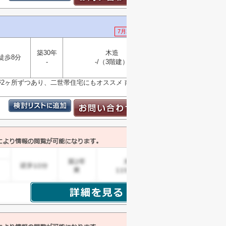
7月23日 値下げ
築30年
木造
徒歩8分
選択
-
-/（3階建）
▼
室が2ヶ所ずつあり、二世帯住宅にもオススメ 南東向き