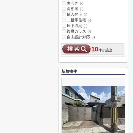
南向き
(-)
角部屋
(-)
輸入住宅
(-)
二世帯住宅
(-)
床下収納
(-)
複層ガラス
(-)
自由設計対応
(-)
10
件が該当
新着物件