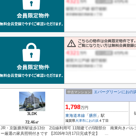
エバーグリーンにおの
中古マンション
1,798
万円
3LDK
東海道本線
「
膳所
」駅
滋賀県
大津市
におの浜
４丁目
72.46㎡
JR・京阪膳所駅徒歩13分 2沿線利用可 11階建ての5階部分 南東向きバ
ー厳選の家具照明付きです 【2026年3月17日完成予定】 ...