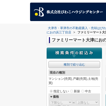
大津市・草津市の不動産購入・売却はび
におの浜三丁目店
>
ファミリーマート大
ファミリーマート大津にお
種別で絞り込む
現在の種別
マンション(売買),戸建(売買),土地(売
買)
指定しない
新築
中古
▼価格
～