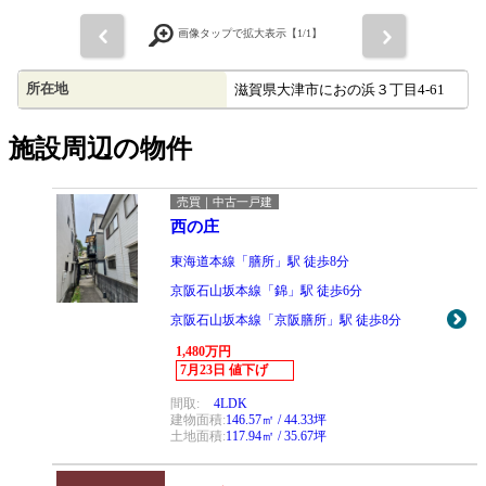
前
画像タップで拡大表示【
1
/1】
次
所在地
滋賀県大津市におの浜３丁目4-61
施設周辺の物件
売買｜中古一戸建
西の庄
東海道本線「膳所」駅 徒歩8分
京阪石山坂本線「錦」駅 徒歩6分
京阪石山坂本線「京阪膳所」駅 徒歩8分
1,480万円
7月23日 値下げ
間取:
4LDK
建物面積:
146.57㎡ / 44.33坪
土地面積:
117.94㎡ / 35.67坪