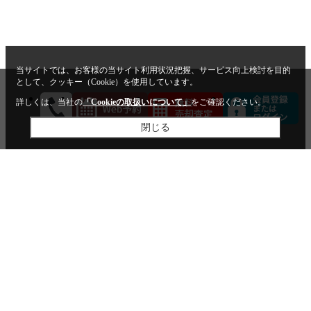
当サイトでは、お客様の当サイト利用状況把握、サービス向上検討を目的
として、クッキー（Cookie）を使用しています。
詳しくは、当社の
「Cookieの取扱いについて」
をご確認ください。
閉じる
閉じる
ホーム
沿線検索：マンション(売買)
沿線検
索：戸建(売買)
沿線検索：土地(売買)
エリア検索：マン
ション(売買)
エリア検索：戸建(売買)
エリア検索：土地
(売買)
駅近の売買物件特集
リフォーム済みの売買物件特集