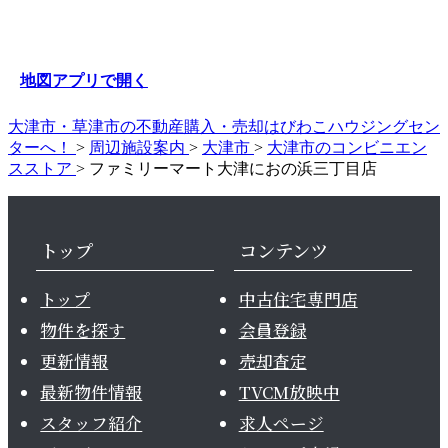
地図アプリで開く
大津市・草津市の不動産購入・売却はびわこハウジングセン
ターへ！
>
周辺施設案内
>
大津市
>
大津市のコンビニエン
スストア
>
ファミリーマート大津におの浜三丁目店
トップ
コンテンツ
トップ
中古住宅専門店
物件を探す
会員登録
更新情報
売却査定
最新物件情報
TVCM放映中
スタッフ紹介
求人ページ