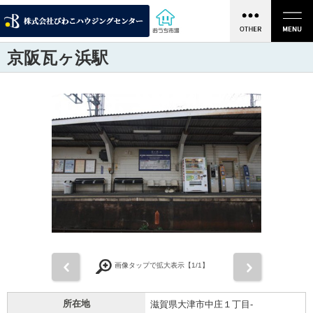
京阪瓦ヶ浜駅
前
次
画像タップで拡大表示【
1
/1】
所在地
滋賀県大津市中庄１丁目-