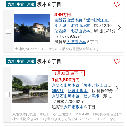
坂本８丁目
売買 | 中古一戸建
399
万
円
京阪石山坂本線
「
坂本比叡山口
」駅 徒歩
湖西線
「
比叡山坂本
」駅 バス10分 「西教寺」 停歩7分
湖西線
「
比叡山坂本
」駅 徒歩31分
- / 4K / 69.92㎡
滋賀県
大津市
坂本
８丁目
土地約54.22坪 ４Ｋのお家 ２階から琵琶湖が望めます
坂本６丁目
売買 | 中古一戸建
1月30日 値下げ
1
3,800
億
万
円
京阪石山坂本線
「
坂本比叡山口
」駅 徒歩1
湖西線
「
比叡山坂本
」駅 徒歩23分
京阪石山坂本線
「
松ノ馬場
」駅 徒歩21分
- / 9DK / 790.82㎡
滋賀県
大津市
坂本
６丁目
京阪坂本比叡山口駅徒歩15分 土地面積：359.96坪 風格ある邸宅含む4
棟の建物 空き家につき即引き渡し可能です スーパー・コンビニなど周
辺環境充実しています