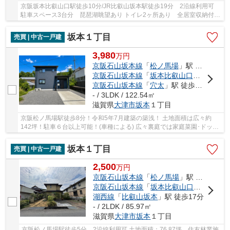
京阪坂本比叡山口駅徒歩10分/JR比叡山坂本駅徒歩19分 2沿線利用可
駐車スペース3台分 琵琶湖眺望あり トイレ2ヶ所あり 全居室収納付き
【R8年8月リフォーム済】 外壁塗装、外構工...
坂本１丁目
売買 | 中古一戸建
3,980
万
円
京阪石山坂本線
「
松ノ馬場
」駅 徒歩9分
京阪石山坂本線
「
坂本比叡山口
」駅 徒歩1
京阪石山坂本線
「
穴太
」駅 徒歩12分
- / 3LDK / 122.54㎡
滋賀県
大津市
坂本
１丁目
京阪松ノ馬場駅徒歩8分！令和5年7月建築の築浅！ 土地面積は広々約
142坪！駐車６台以上可能！(車種による) 広々裏庭では家庭菜園･ドッグ
ラン･バーベキューなど楽しめます！ 陽当り･通...
坂本１丁目
売買 | 中古一戸建
2,500
万
円
京阪石山坂本線
「
松ノ馬場
」駅 徒歩5分
京阪石山坂本線
「
坂本比叡山口
」駅 徒歩1
湖西線
「
比叡山坂本
」駅 徒歩17分
- / 2LDK / 85.97㎡
滋賀県
大津市
坂本
１丁目
京阪松ノ馬場駅徒歩5分 2沿線利用可 土地面積：76.87坪 住友林業施