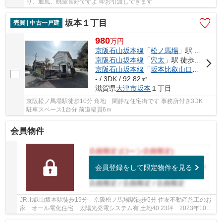
り、通風、眺望良好ですよ 即お引渡しできます
坂本１丁目
売買 | 中古一戸建
980
万
円
京阪石山坂本線
「
松ノ馬場
」駅 徒歩10分
京阪石山坂本線
「
穴太
」駅 徒歩10分
京阪石山坂本線
「
坂本比叡山口
」駅 徒歩
- / 3DK / 92.82㎡
滋賀県
大津市
坂本
１丁目
京阪松ノ馬場駅徒歩10分 角地 閑静な住宅街です 事務所付き3DK
駐車スペース1台分 前道幅員6ｍ
会員物件
会員登録をして限定物件を見る
JR比叡山坂本駅徒歩19分 京阪松ノ馬場駅徒歩5分 住友不動産施工のお
家 オール電化住宅 太陽光発電システム有 土地40.23坪 2023年10月
建築 ハイブリッド給湯器（ウルトラファインバ...