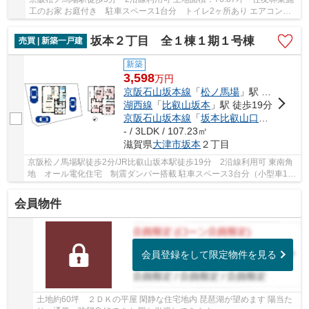
工のお家 お庭付き 駐車スペース1台分 トイレ2ヶ所あり エアコン・
照明器具付き 長期優良住宅認定
坂本２丁目 全１棟１期１号棟
売買 | 新築一戸建
新築
3,598
万
円
京阪石山坂本線
「
松ノ馬場
」駅 徒歩2分
湖西線
「
比叡山坂本
」駅 徒歩19分
京阪石山坂本線
「
坂本比叡山口
」駅 徒歩1
- / 3LDK / 107.23㎡
滋賀県
大津市
坂本
２丁目
京阪松ノ馬場駅徒歩2分/JR比叡山坂本駅徒歩19分 2沿線利用可 東南角
地 オール電化住宅 制震ダンパー搭載 駐車スペース3台分（小型車1
台・車種による） LDK広々20帖 玄関土間収納あ...
会員物件
会員登録をして限定物件を見る
土地約60坪 ２ＤＫの平屋 閑静な住宅地内 琵琶湖が望めます 陽当た