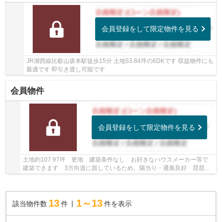
会員登録をして限定物件を見る
JR湖西線比叡山坂本駅徒歩15分 土地53.84坪の6DKです 収益物件にも
最適です 即引き渡し可能です
会員物件
会員登録をして限定物件を見る
土地約107.97坪 更地 建築条件なし お好きなハウスメーカー等で
建築できます 3方向道に面しているため、陽当り・通風良好 琵琶湖
が望めます
13
1～13
該当物件数
件
件を表示