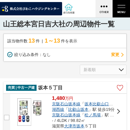
山王総本宮日吉大社の周辺物件一覧
13
1～13
該当物件数
件
件を表示
変更
絞り込み条件：
なし
坂本５丁目
売買 | 中古一戸建
1,480
万
円
京阪石山坂本線
「
坂本比叡山口
」駅 徒歩1
湖西線
「
比叡山坂本
」駅 徒歩19分
京阪石山坂本線
「
松ノ馬場
」駅 徒歩16分
- / 4LDK / 98.82㎡
滋賀県
大津市
坂本
５丁目