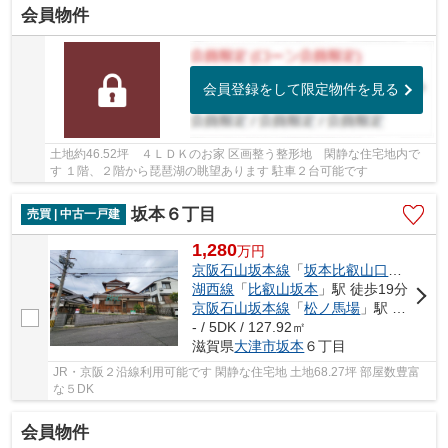
会員物件
会員登録をして限定物件を見る
土地約46.52坪 ４ＬＤＫのお家 区画整う整形地 閑静な住宅地内で
す １階、２階から琵琶湖の眺望あります 駐車２台可能です
坂本６丁目
売買 | 中古一戸建
1,280
万
円
京阪石山坂本線
「
坂本比叡山口
」駅 徒歩
湖西線
「
比叡山坂本
」駅 徒歩19分
京阪石山坂本線
「
松ノ馬場
」駅 徒歩17分
- / 5DK / 127.92㎡
滋賀県
大津市
坂本
６丁目
JR・京阪２沿線利用可能です 閑静な住宅地 土地68.27坪 部屋数豊富
な５DK
会員物件