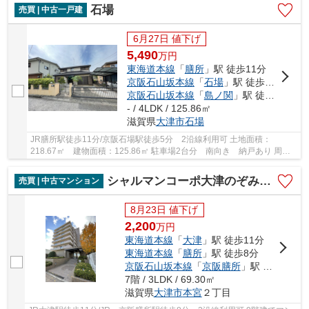
石場
売買 | 中古一戸建
6月27日 値下げ
5,490
万
円
東海道本線
「
膳所
」駅 徒歩11分
京阪石山坂本線
「
石場
」駅 徒歩5分
京阪石山坂本線
「
島ノ関
」駅 徒歩13分
- / 4LDK / 125.86㎡
滋賀県
大津市
石場
JR膳所駅徒歩11分/京阪石場駅徒歩5分 2沿線利用可 土地面積：
218.67㎡ 建物面積：125.86㎡ 駐車場2台分 南向き 納戸あり 周辺
商業施設充実しています
シャルマンコーポ大津のぞみケ丘
売買 | 中古マンション
8月23日 値下げ
2,200
万
円
東海道本線
「
大津
」駅 徒歩11分
東海道本線
「
膳所
」駅 徒歩8分
京阪石山坂本線
「
京阪膳所
」駅 徒歩8分
7階 / 3LDK / 69.30㎡
滋賀県
大津市
本宮
２丁目