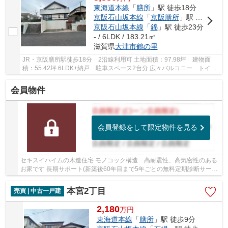
東海道本線
「
膳所
」駅 徒歩18分
京阪石山坂本線
「
京阪膳所
」駅 徒歩18分
京阪石山坂本線
「
錦
」駅 徒歩23分
- / 6LDK / 183.21㎡
滋賀県
大津市
鶴の里
JR・京阪膳所駅徒歩18分 2沿線利用可 土地面積：97.98坪 建物面
積：55.42坪 6LDK+納戸 駐車スペース2台分 広々バルコニー トイレ
2ヶ所あり 眺望良好
会員物件
会員登録をして限定物件を見る
セキスイハイムの木造住宅 モノコック構造 高耐震性、高気密性のある
お家です 長期サポート(新築後60年目まで5年ごとの無料定期診断サービ
ス等)継承可能です リフォーム履歴 2016年...
本宮2丁目
売買 | 中古一戸建
2,180
万
円
東海道本線
「
膳所
」駅 徒歩9分