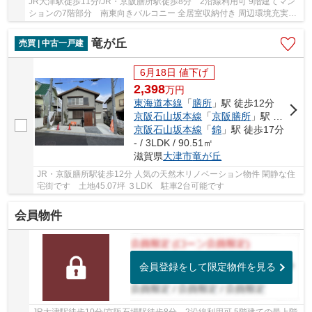
JR大津駅徒歩11分/JR・京阪膳所駅徒歩8分 2沿線利用可 9階建てマン
ションの7階部分 南東向きバルコニー 全居室収納付き 周辺環境充実し
ています リフォームのご相談可能です
竜が丘
売買 | 中古一戸建
6月18日 値下げ
2,398
万
円
東海道本線
「
膳所
」駅 徒歩12分
京阪石山坂本線
「
京阪膳所
」駅 徒歩12分
京阪石山坂本線
「
錦
」駅 徒歩17分
- / 3LDK / 90.51㎡
滋賀県
大津市
竜が丘
JR・京阪膳所駅徒歩12分 人気の天然木リノベーション物件 閑静な住
宅街です 土地45.07坪 ３LDK 駐車2台可能です
会員物件
会員登録をして限定物件を見る