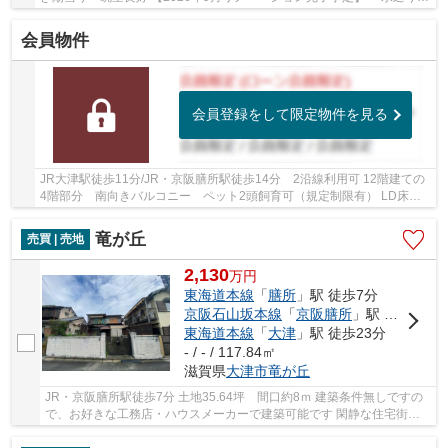
換、壁・床貼替、建具交換など他 小学校・スー...
会員物件
会員登録をして限定物件を見る
JR大津駅徒歩11分/JR・京阪膳所駅徒歩14分 2沿線利用可 12階建ての
4階部分 南向きバルコニー ペット2頭飼育可（規定制限有） LD床暖
房・食洗乾燥機・浴室乾燥機・スロップシンクな...
竜が丘
売買 | 売地
2,130
万
円
東海道本線
「
膳所
」駅 徒歩7分
京阪石山坂本線
「
京阪膳所
」駅 徒歩7分
東海道本線
「
大津
」駅 徒歩23分
- / - / 117.84㎡
滋賀県
大津市
竜が丘
JR・京阪膳所駅徒歩7分 土地35.64坪 間口約8ｍ 建築条件無しですの
で、お好きな工務店・ハウスメーカーで建築可能です 閑静な住宅街
陽当たり良好です