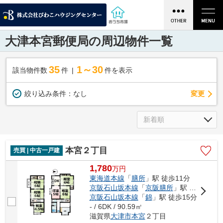
大津本宮郵便局の周辺物件一覧
35
1～30
該当物件数
件
件を表示
変更
絞り込み条件：
なし
本宮２丁目
売買 | 中古一戸建
1,780
万
円
東海道本線
「
膳所
」駅 徒歩11分
京阪石山坂本線
「
京阪膳所
」駅 徒歩11分
京阪石山坂本線
「
錦
」駅 徒歩15分
- / 6DK / 90.59㎡
滋賀県
大津市
本宮
２丁目