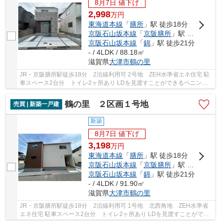
8月7日 値下げ
2,998
万
円
東海道本線
「
膳所
」駅 徒歩18分
京阪石山坂本線
「
京阪膳所
」駅 徒歩18分
京阪石山坂本線
「
錦
」駅 徒歩21分
- / 4LDK / 88.18㎡
滋賀県
大津市
鶴の里
JR・京阪膳所駅徒歩18分 2沿線利用可 2号地 ZEH水準省エネ住宅 駐
車スペース2台分 トイレ2ヶ所あり LDを見渡すことができるペニンシ
ュラキッチン採用 フラット35ｓ（金利Ａ）対応可
鶴の里 ２区画１号地
売買 | 新築一戸建
新築
8月7日 値下げ
3,198
万
円
東海道本線
「
膳所
」駅 徒歩18分
京阪石山坂本線
「
京阪膳所
」駅 徒歩18分
京阪石山坂本線
「
錦
」駅 徒歩21分
- / 4LDK / 91.90㎡
滋賀県
大津市
鶴の里
JR・京阪膳所駅徒歩18分 2沿線利用可 1号地 北西角地 ZEH水準省
エネ住宅 駐車スペース2台分 トイレ2ヶ所あり LDを見渡すことができ