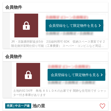
るペニンシュラキッチン採用 フラット35ｓ（金利...
会員物件
会員登録をして限定物件を見る
JR・京阪膳所駅徒歩5分 2沿線利用可 6DK 収納スペース豊富です 2
階北側洋室間仕切り可能（工事費要） スーパー・コンビニなど周辺環
境充実しています
会員物件
会員登録をして限定物件を見る
土地約92.54坪 角地 ８ＳＬＤＫのお家です 閑静な住宅街です シャッ
ター付き車庫があります
池の里
売買 | 中古一戸建