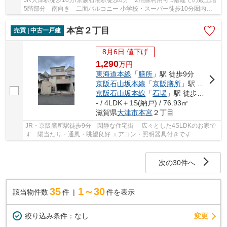
JR大津駅徒歩10分/京阪石場駅徒歩8分 2沿線利用可 5階建ての最上階
5階部分 南向き 二面バルコニー 小学校・スーパー徒歩10分圏内で
す
本宮２丁目
売買 | 中古一戸建
8月6日 値下げ
1,290
万
円
東海道本線
「
膳所
」駅 徒歩9分
京阪石山坂本線
「
京阪膳所
」駅 徒歩9分
京阪石山坂本線
「
石場
」駅 徒歩15分
- / 4LDK＋1S(納戸) / 76.93㎡
滋賀県
大津市
本宮
２丁目
JR・京阪膳所駅徒歩9分 閑静な住宅街 広々とした4SLDKのお家で
す 陽当たり・通風・眺望良好 エアコン・照明器具付きです
次の30件へ
35
1～30
該当物件数
件
件を表示
変更
絞り込み条件：
なし