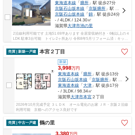
東海道本線
「
膳所
」駅 徒歩27分
京阪石山坂本線
「
京阪膳所
」駅 徒歩27分
京阪石山坂本線
「
錦
」駅 徒歩24分
- / 4LDK / 124.30㎡
滋賀県
大津市
池の里
2沿線利用可能です 土地51.69坪あります 全居室収納付き・6帖以上の４
LDK 駐車3台可能 トイレ2ヶ所あり 令和8年5月リフォーム済：キッチ
ン新調、全居室クロス張替
本宮２丁目
売買 | 新築一戸建
新築
3,998
万
円
東海道本線
「
膳所
」駅 徒歩13分
京阪石山坂本線
「
京阪膳所
」駅 徒歩13分
東海道本線
「
大津
」駅 徒歩17分
- / 3LDK / 98.34㎡
滋賀県
大津市
本宮
２丁目
2026年10月完成予定 ３ＬＤＫ オール電化のお家 ＪＲ・京阪２沿線
利用可能 京都へのアクセス良好です
鶴の里
売買 | 中古一戸建
3,380
万
円