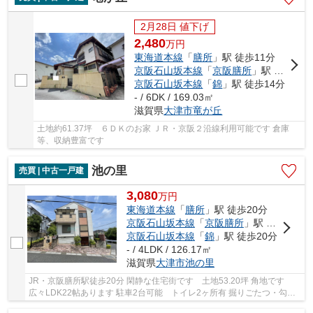
2月28日 値下げ
2,480
万
円
東海道本線
「
膳所
」駅 徒歩11分
京阪石山坂本線
「
京阪膳所
」駅 徒歩11分
京阪石山坂本線
「
錦
」駅 徒歩14分
- / 6DK / 169.03㎡
滋賀県
大津市
竜が丘
土地約61.37坪 ６ＤＫのお家 ＪＲ・京阪２沿線利用可能です 倉庫
等、収納豊富です
池の里
売買 | 中古一戸建
3,080
万
円
東海道本線
「
膳所
」駅 徒歩20分
京阪石山坂本線
「
京阪膳所
」駅 徒歩20分
京阪石山坂本線
「
錦
」駅 徒歩20分
- / 4LDK / 126.17㎡
滋賀県
大津市
池の里
JR・京阪膳所駅徒歩20分 閑静な住宅街です 土地53.20坪 角地です
広々LDK22帖あります 駐車2台可能 トイレ2ヶ所有 掘りごたつ・勾配
天井・ロフトあります 耐震等級３取得