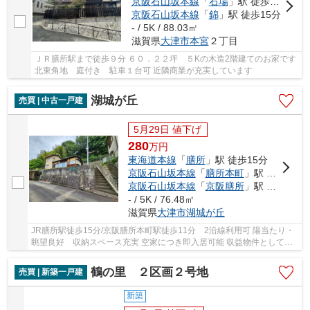
京阪石山坂本線
「
石場
」駅 徒歩14分
京阪石山坂本線
「
錦
」駅 徒歩15分
- / 5K / 88.03㎡
滋賀県
大津市
本宮
２丁目
ＪＲ膳所駅まで徒歩９分 ６０．２２坪 ５Kの木造2階建てのお家です
北東角地 庭付き 駐車１台可 近隣商業が充実しています
湖城が丘
売買 | 中古一戸建
5月29日 値下げ
280
万
円
東海道本線
「
膳所
」駅 徒歩15分
京阪石山坂本線
「
膳所本町
」駅 徒歩11分
京阪石山坂本線
「
京阪膳所
」駅 徒歩15分
- / 5K / 76.48㎡
滋賀県
大津市
湖城が丘
JR膳所駅徒歩15分/京阪膳所本町駅徒歩11分 2沿線利用可 陽当たり・
眺望良好 収納スペース充実 空家につき即入居可能 収益物件としても
オススメです
鶴の里 ２区画２号地
売買 | 新築一戸建
新築