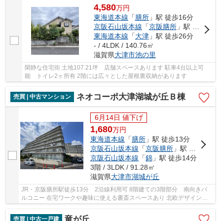
4,580
万
円
東海道本線
「
膳所
」駅 徒歩16分
京阪石山坂本線
「
京阪膳所
」駅 徒歩17分
東海道本線
「
大津
」駅 徒歩26分
- / 4LDK / 140.76㎡
滋賀県
大津市
池の里
閑静な住宅街 土地107.21坪 店舗スペースあります 駐車4台以上可
能 トイレ2ヶ所有 2階には広々とした屋根裏収納があります
ネオコーポ大津湖城が丘Ｂ棟
売買 | 中古マンション
6月14日 値下げ
1,680
万
円
東海道本線
「
膳所
」駅 徒歩13分
京阪石山坂本線
「
京阪膳所
」駅 徒歩13分
京阪石山坂本線
「
錦
」駅 徒歩14分
3階 / 3LDK / 91.28㎡
滋賀県
大津市
湖城が丘
JR・京阪膳所駅徒歩13分 2沿線利用可 8階建ての3階部分 南向きバ
ルコニー 在宅ワークや趣味に使える書斎スペースあり 北欧デザインの
リノベーション済みです
竜が丘
売買 | 中古一戸建