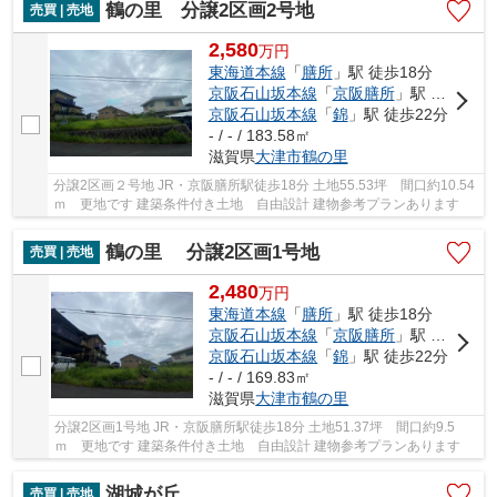
鶴の里 分譲2区画2号地
売買 | 売地
2,580
万
円
東海道本線
「
膳所
」駅 徒歩18分
京阪石山坂本線
「
京阪膳所
」駅 徒歩18分
京阪石山坂本線
「
錦
」駅 徒歩22分
- / - / 183.58㎡
滋賀県
大津市
鶴の里
分譲2区画２号地 JR・京阪膳所駅徒歩18分 土地55.53坪 間口約10.54
ｍ 更地です 建築条件付き土地 自由設計 建物参考プランあります
鶴の里 分譲2区画1号地
売買 | 売地
2,480
万
円
東海道本線
「
膳所
」駅 徒歩18分
京阪石山坂本線
「
京阪膳所
」駅 徒歩18分
京阪石山坂本線
「
錦
」駅 徒歩22分
- / - / 169.83㎡
滋賀県
大津市
鶴の里
分譲2区画1号地 JR・京阪膳所駅徒歩18分 土地51.37坪 間口約9.5
ｍ 更地です 建築条件付き土地 自由設計 建物参考プランあります
湖城が丘
売買 | 売地