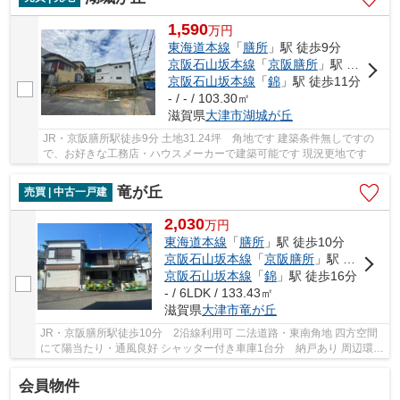
1,590
万
円
東海道本線
「
膳所
」駅 徒歩9分
京阪石山坂本線
「
京阪膳所
」駅 徒歩9分
京阪石山坂本線
「
錦
」駅 徒歩11分
- / - / 103.30㎡
滋賀県
大津市
湖城が丘
JR・京阪膳所駅徒歩9分 土地31.24坪 角地です 建築条件無しですの
で、お好きな工務店・ハウスメーカーで建築可能です 現況更地です
竜が丘
売買 | 中古一戸建
2,030
万
円
東海道本線
「
膳所
」駅 徒歩10分
京阪石山坂本線
「
京阪膳所
」駅 徒歩10分
京阪石山坂本線
「
錦
」駅 徒歩16分
- / 6LDK / 133.43㎡
滋賀県
大津市
竜が丘
JR・京阪膳所駅徒歩10分 2沿線利用可 二法道路・東南角地 四方空間
にて陽当たり・通風良好 シャッター付き車庫1台分 納戸あり 周辺環境
充実しています
会員物件