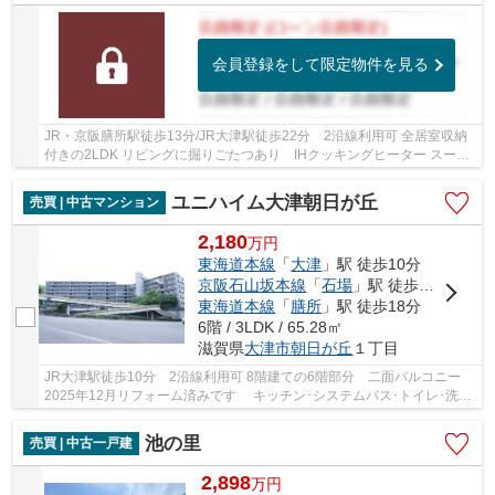
会員登録をして限定物件を見る
JR・京阪膳所駅徒歩13分/JR大津駅徒歩22分 2沿線利用可 全居室収納
付きの2LDK リビングに掘りごたつあり IHクッキングヒーター スーパ
ー・ドラッグストア・病院が徒歩10分圏内にあり...
ユニハイム大津朝日が丘
売買 | 中古マンション
2,180
万
円
東海道本線
「
大津
」駅 徒歩10分
京阪石山坂本線
「
石場
」駅 徒歩13分
東海道本線
「
膳所
」駅 徒歩18分
6階 / 3LDK / 65.28㎡
滋賀県
大津市
朝日が丘
１丁目
JR大津駅徒歩10分 2沿線利用可 8階建ての6階部分 二面バルコニー
2025年12月リフォーム済みです キッチン･システムバス･トイレ･洗面
台新調 全室クロス貼替･フローリング張替 建...
池の里
売買 | 中古一戸建
2,898
万
円