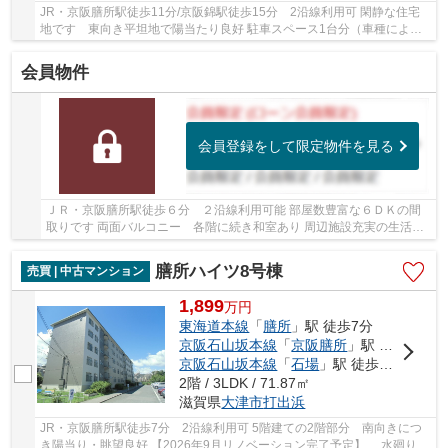
JR・京阪膳所駅徒歩11分/京阪錦駅徒歩15分 2沿線利用可 閑静な住宅
地です 東向き平坦地で陽当たり良好 駐車スペース1台分（車種によ
る） 全居室収納付き スーパー・コンビニ・ドラ...
会員物件
会員登録をして限定物件を見る
ＪＲ・京阪膳所駅徒歩６分 ２沿線利用可能 部屋数豊富な６ＤＫの間
取りです 両面バルコニー 各階に続き和室あり 周辺施設充実の生活便
利地です
膳所ハイツ8号棟
売買 | 中古マンション
1,899
万
円
東海道本線
「
膳所
」駅 徒歩7分
京阪石山坂本線
「
京阪膳所
」駅 徒歩7分
京阪石山坂本線
「
石場
」駅 徒歩10分
2階 / 3LDK / 71.87㎡
滋賀県
大津市
打出浜
JR・京阪膳所駅徒歩7分 2沿線利用可 5階建ての2階部分 南向きにつ
き陽当り・眺望良好 【2026年9月リノベーション完了予定】 水廻り交