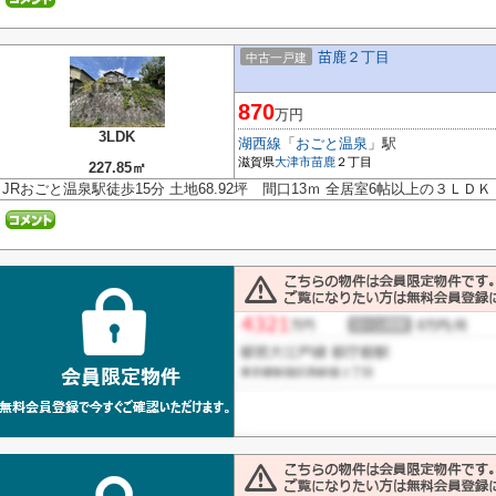
苗鹿２丁目
中古一戸建
870
万円
3LDK
湖西線
「
おごと温泉
」駅
滋賀県
大津市
苗鹿
２丁目
227.85㎡
JRおごと温泉駅徒歩15分 土地68.92坪 間口13ｍ 全居室6帖以上の３ＬＤ