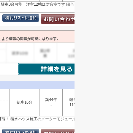
DK 駐車3台可能 洋室12帖は防音室です 陽当り・通風
築44年
軽量鉄骨
徒歩16分
-
110.86㎡
選択
▼
可能！ 積水ハウス施工のメーターモジュールのお家