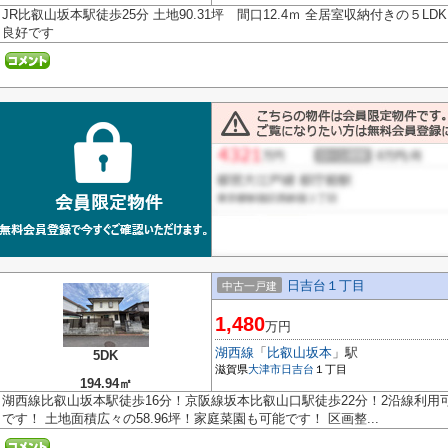
JR比叡山坂本駅徒歩25分 土地90.31坪 間口12.4ｍ 全居室収納付きの５L
良好です
日吉台１丁目
中古一戸建
1,480
万円
湖西線
「
比叡山坂本
」駅
5DK
滋賀県
大津市
日吉台
１丁目
194.94㎡
湖西線比叡山坂本駅徒歩16分！京阪線坂本比叡山口駅徒歩22分！2沿線利用
です！ 土地面積広々の58.96坪！家庭菜園も可能です！ 区画整...