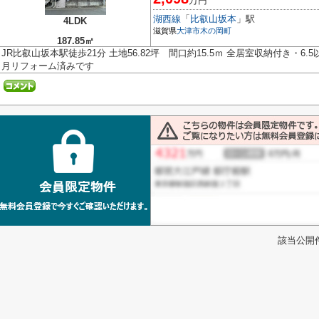
万円
湖西線
「
比叡山坂本
」駅
4LDK
滋賀県
大津市
木の岡町
187.85㎡
JR比叡山坂本駅徒歩21分 土地56.82坪 間口約15.5ｍ 全居室収納付き・6.
月リフォーム済みです
該当公開