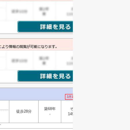
3月1日 値下げ
築68年
その他
選択
徒歩28分
▼
-
149.79㎡
す