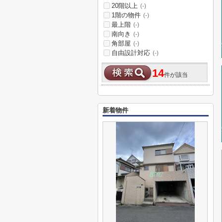
20階以上
(-)
1階の物件
(-)
最上階
(-)
南向き
(-)
角部屋
(-)
自由設計対応
(-)
14
件が該当
新着物件