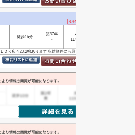
6月4日 値下げ
築37年
木造
選択
徒歩15分
▼
-
114.50㎡
Ｋ ＬＤＫ広々20.2帖あります 収益物件にも最適です