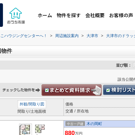
ホーム
物件を探す
会社概要
お客様の声
わこハウジングセンターへ！
>
周辺施設案内
>
大津市
>
大津市のドラッ
辺物件
並び順：
該当公開
外観
/
間取り図
価格
交通 / 所在地
間取り/土地面積
木の岡町
中古一戸建
880
万円