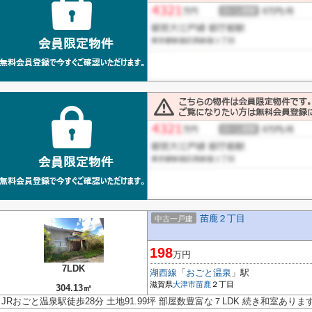
苗鹿２丁目
中古一戸建
198
万円
7LDK
湖西線
「
おごと温泉
」駅
滋賀県
大津市
苗鹿
２丁目
304.13㎡
JRおごと温泉駅徒歩28分 土地91.99坪 部屋数豊富な７LDK 続き和室ありま