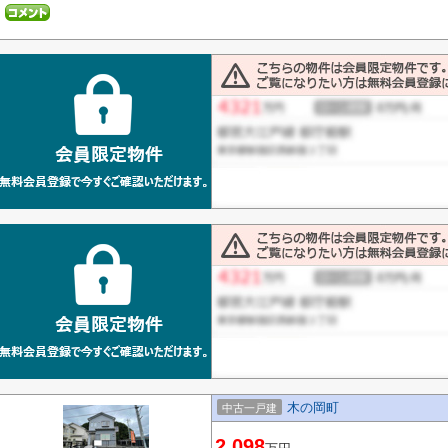
木の岡町
中古一戸建
2,098