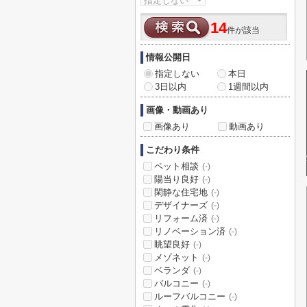
14
件が該当
情報公開日
指定しない
本日
3日以内
1週間以内
画像・動画あり
画像あり
動画あり
こだわり条件
ペット相談
(-)
陽当り良好
(-)
閑静な住宅地
(-)
デザイナーズ
(-)
リフォーム済
(-)
リノベーション済
(-)
眺望良好
(-)
メゾネット
(-)
ベランダ
(-)
バルコニー
(-)
ルーフバルコニー
(-)