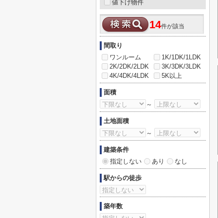
値下げ物件
14
件が該当
間取り
ワンルーム
1K/1DK/1LDK
2K/2DK/2LDK
3K/3DK/3LDK
4K/4DK/4LDK
5K以上
面積
～
土地面積
～
建築条件
指定しない
あり
なし
駅からの徒歩
築年数