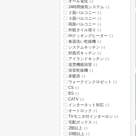
オール電化
(-)
24時間換気システム
(-)
２面バルコニー
(-)
３面バルコニー
(-)
両面バルコニー
(-)
外観タイル張り
(-)
IHクッキングヒーター
(-)
食器洗い乾燥機
(-)
システムキッチン
(-)
対面式キッチン
(-)
アイランドキッチン
(-)
追焚機能浴室
(-)
浴室乾燥機
(-)
床暖房
(-)
ウォークインクロゼット
(-)
CS
(-)
BS
(-)
CATV
(-)
インターネット対応
(-)
オートロック
(-)
TVモニタ付インターホン
(-)
宅配ボックス
(-)
2階以上
(-)
10階以上
(-)