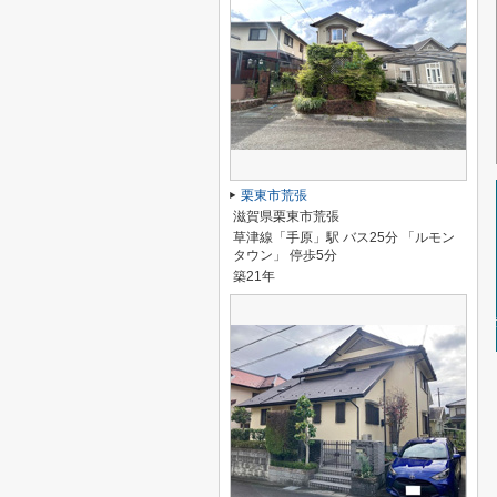
栗東市荒張
滋賀県栗東市荒張
草津線「手原」駅 バス25分 「ルモン
タウン」 停歩5分
築21年