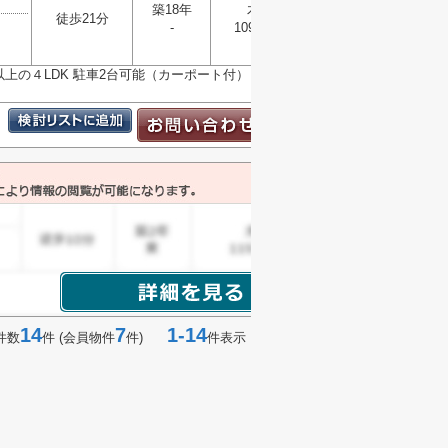
築18年
木造
徒歩21分
-
109.35㎡
選択
▼
5以上の４LDK 駐車2台可能（カーポート付） 令和8年6
14
7
1-14
件数
件 (会員物件
件)
件表示