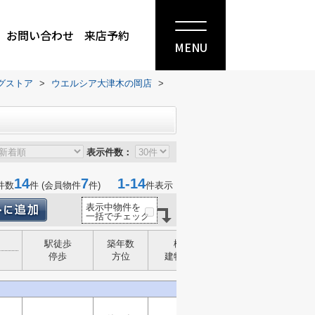
お問い合わせ
来店予約
MENU
グストア
>
ウエルシア大津木の岡店
>
表示件数：
14
7
1-14
件数
件 (会員物件
件)
件表示
表示中物件を
一括でチェック
駅徒歩
築年数
構造
停歩
方位
建物面積