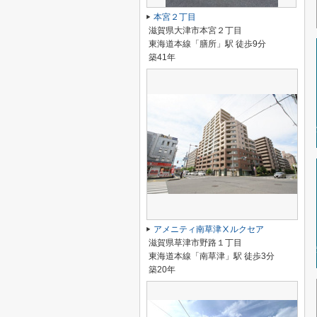
本宮２丁目
滋賀県大津市本宮２丁目
東海道本線「膳所」駅 徒歩9分
築41年
アメニティ南草津Ⅹルクセア
滋賀県草津市野路１丁目
東海道本線「南草津」駅 徒歩3分
築20年