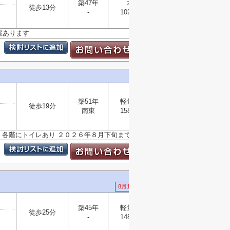
築47年
木造
徒歩13分
選択
-
102.10㎡
▼
室あります
築51年
軽量鉄骨
徒歩19分
選択
南東
158.40㎡
▼
 各階にトイレあり ２０２６年８月下旬まで現況販売
8月1日 値下げ
築45年
軽量鉄骨
徒歩25分
選択
-
148.34㎡
▼