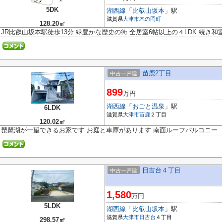
5DK
湖西線
「
比叡山坂本
」駅
滋賀県
大津市
木の岡町
128.20㎡
JR比叡山坂本駅徒歩13分 緑豊かな歴史の街 全居室6帖以上の４LDK 続き和
苗鹿2丁目
中古一戸建
899
万円
湖西線
「
おごと温泉
」駅
6LDK
滋賀県
大津市
苗鹿
２丁目
120.02㎡
琵琶湖が一望できるお家です お庭と車庫があります 南面ルーフバルコニー
日吉台４丁目
中古一戸建
1,580
万円
5LDK
湖西線
「
比叡山坂本
」駅
滋賀県
大津市
日吉台
４丁目
298.57㎡