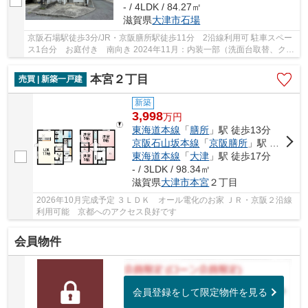
- / 4LDK / 84.27㎡
滋賀県
大津市
石場
京阪石場駅徒歩3分/JR・京阪膳所駅徒歩11分 2沿線利用可 駐車スペー
ス1台分 お庭付き 南向き 2024年11月：内装一部（洗面台取替、クロ
ス、襖、CFほか工事済） スーパー・コンビニ・...
本宮２丁目
売買 | 新築一戸建
新築
3,998
万
円
東海道本線
「
膳所
」駅 徒歩13分
京阪石山坂本線
「
京阪膳所
」駅 徒歩13分
東海道本線
「
大津
」駅 徒歩17分
- / 3LDK / 98.34㎡
滋賀県
大津市
本宮
２丁目
2026年10月完成予定 ３ＬＤＫ オール電化のお家 ＪＲ・京阪２沿線
利用可能 京都へのアクセス良好です
会員物件
会員登録をして限定物件を見る