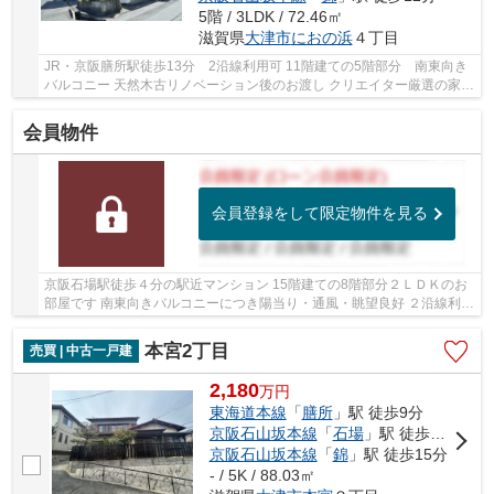
5階 / 3LDK / 72.46㎡
滋賀県
大津市
におの浜
４丁目
JR・京阪膳所駅徒歩13分 2沿線利用可 11階建ての5階部分 南東向き
バルコニー 天然木古リノベーション後のお渡し クリエイター厳選の家具
照明付きです 【2026年3月17日完成予定】 ...
会員物件
会員登録をして限定物件を見る
京阪石場駅徒歩４分の駅近マンション 15階建ての8階部分２ＬＤＫのお
部屋です 南東向きバルコニーにつき陽当り・通風・眺望良好 ２沿線利用
可能 ペット飼育可能 ＬＤに床暖房あり 共...
本宮2丁目
売買 | 中古一戸建
2,180
万
円
東海道本線
「
膳所
」駅 徒歩9分
京阪石山坂本線
「
石場
」駅 徒歩14分
京阪石山坂本線
「
錦
」駅 徒歩15分
- / 5K / 88.03㎡