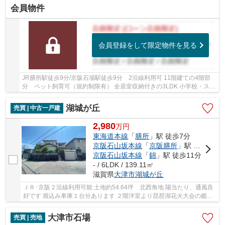
会員物件
会員登録をして限定物件を見る
JR膳所駅徒歩9分/京阪石場駅徒歩9分 2沿線利用可 11階建ての4階部
分 ペット飼育可（規約制限有） 全居室収納付きの3LDK 小学校・スー
パー徒歩10分圏内です
湖城が丘
売買 | 中古一戸建
2,980
万
円
東海道本線
「
膳所
」駅 徒歩7分
京阪石山坂本線
「
京阪膳所
」駅 徒歩7分
京阪石山坂本線
「
錦
」駅 徒歩11分
- / 6LDK / 139.11㎡
滋賀県
大津市
湖城が丘
ＪＲ･京阪２沿線利用可能 土地約54.64坪 北西角地 陽当たり、通風良
好です 堀込み車庫１台分あります ２階洋室より琵琶湖花火大会の鑑賞
可能です
大津市石場
売買 | 売地