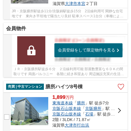
滋賀県
大津市
本宮
２丁目
JR・京阪膳所駅徒歩11分/京阪錦駅徒歩15分 2沿線利用可 閑静な住宅
地です 東向き平坦地で陽当たり良好 駐車スペース1台分（車種によ
る） 全居室収納付き スーパー・コンビニ・ドラ...
会員物件
会員登録をして限定物件を見る
ＪＲ・京阪膳所駅徒歩６分 ２沿線利用可能 部屋数豊富な６ＤＫの間
取りです 両面バルコニー 各階に続き和室あり 周辺施設充実の生活便
利地です
膳所ハイツ8号棟
売買 | 中古マンション
1,899
万
円
東海道本線
「
膳所
」駅 徒歩7分
京阪石山坂本線
「
京阪膳所
」駅 徒歩7分
京阪石山坂本線
「
石場
」駅 徒歩10分
2階 / 3LDK / 71.87㎡
滋賀県
大津市
打出浜