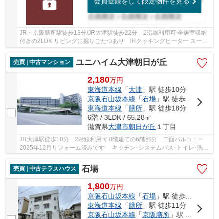
会員登録をして限定物件を見る
JR・京阪膳所駅徒歩13分/JR大津駅徒歩22分 2沿線利用可 全居室収納
付きの2LDK リビングに掘りごたつあり IHクッキングヒーター スーパ
ー・ドラッグストア・病院が徒歩10分圏内にあり...
ユニハイム大津朝日が丘
売買 | 中古マンション
2,180
万
円
東海道本線
「
大津
」駅 徒歩10分
京阪石山坂本線
「
石場
」駅 徒歩13分
東海道本線
「
膳所
」駅 徒歩18分
6階 / 3LDK / 65.28㎡
滋賀県
大津市
朝日が丘
１丁目
JR大津駅徒歩10分 2沿線利用可 8階建ての6階部分 二面バルコニー
2025年12月リフォーム済みです キッチン･システムバス･トイレ･洗面
台新調 全室クロス貼替･フローリング張替 建...
石場
売買 | 中古テラスハウス
1,800
万
円
京阪石山坂本線
「
石場
」駅 徒歩3分
東海道本線
「
膳所
」駅 徒歩11分
京阪石山坂本線
「
京阪膳所
」駅 徒歩11分