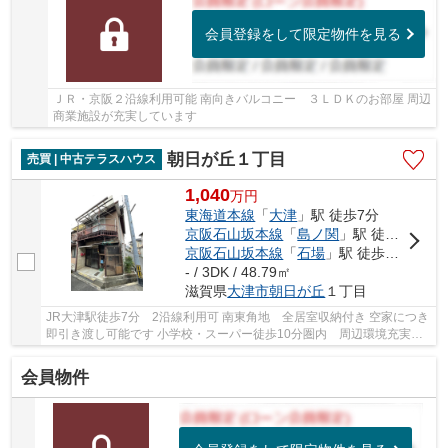
会員登録をして限定物件を見る
ＪＲ・京阪２沿線利用可能 南向きバルコニー ３ＬＤＫのお部屋 周辺
商業施設が充実しています
朝日が丘１丁目
売買 | 中古テラスハウス
1,040
万
円
東海道本線
「
大津
」駅 徒歩7分
京阪石山坂本線
「
島ノ関
」駅 徒歩13分
京阪石山坂本線
「
石場
」駅 徒歩13分
- / 3DK / 48.79㎡
滋賀県
大津市
朝日が丘
１丁目
JR大津駅徒歩7分 2沿線利用可 南東角地 全居室収納付き 空家につき
即引き渡し可能です 小学校・スーパー徒歩10分圏内 周辺環境充実し
ています
会員物件