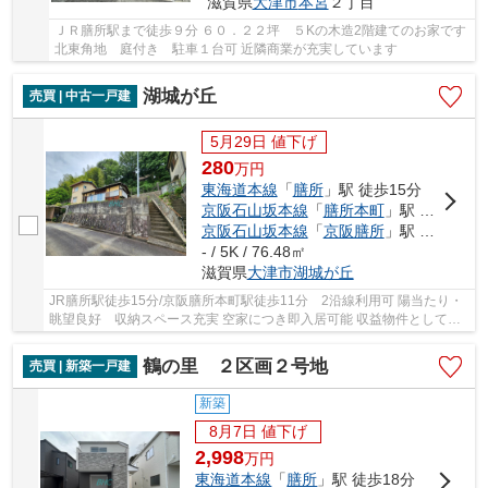
滋賀県
大津市
本宮
２丁目
ＪＲ膳所駅まで徒歩９分 ６０．２２坪 ５Kの木造2階建てのお家です
北東角地 庭付き 駐車１台可 近隣商業が充実しています
湖城が丘
売買 | 中古一戸建
5月29日 値下げ
280
万
円
東海道本線
「
膳所
」駅 徒歩15分
京阪石山坂本線
「
膳所本町
」駅 徒歩11分
京阪石山坂本線
「
京阪膳所
」駅 徒歩15分
- / 5K / 76.48㎡
滋賀県
大津市
湖城が丘
JR膳所駅徒歩15分/京阪膳所本町駅徒歩11分 2沿線利用可 陽当たり・
眺望良好 収納スペース充実 空家につき即入居可能 収益物件としても
オススメです
鶴の里 ２区画２号地
売買 | 新築一戸建
新築
8月7日 値下げ
2,998
万
円
東海道本線
「
膳所
」駅 徒歩18分