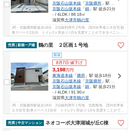
京阪石山坂本線
「
京阪膳所
」駅 徒歩18分
京阪石山坂本線
「
錦
」駅 徒歩21分
- / 4LDK / 88.18㎡
滋賀県
大津市
鶴の里
JR・京阪膳所駅徒歩18分 2沿線利用可 2号地 ZEH水準省エネ住宅 駐
車スペース2台分 トイレ2ヶ所あり LDを見渡すことができるペニンシ
ュラキッチン採用 フラット35ｓ（金利Ａ）対応可
鶴の里 ２区画１号地
売買 | 新築一戸建
新築
8月7日 値下げ
3,198
万
円
東海道本線
「
膳所
」駅 徒歩18分
京阪石山坂本線
「
京阪膳所
」駅 徒歩18分
京阪石山坂本線
「
錦
」駅 徒歩21分
- / 4LDK / 91.90㎡
滋賀県
大津市
鶴の里
JR・京阪膳所駅徒歩18分 2沿線利用可 1号地 北西角地 ZEH水準省
エネ住宅 駐車スペース2台分 トイレ2ヶ所あり LDを見渡すことができ
るペニンシュラキッチン採用 フラット35ｓ（金利...
ネオコーポ大津湖城が丘C棟
売買 | 中古マンション