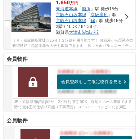
1,650
万
円
東海道本線
「
膳所
」駅 徒歩15分
京阪石山坂本線
「
京阪膳所
」駅 徒歩15分
京阪石山坂本線
「
錦
」駅 徒歩15分
2階 / 4LDK / 84.38㎡
滋賀県
大津市
湖城が丘
ＪＲ・京阪膳所駅徒歩15分！２沿線利用可能です！ お部屋から琵琶湖の
眺望良好！琵琶湖花火大会も鑑賞できます！ 広々三面バルコニー！全居
室バルコニーに面しています！ 令和７年10月...
会員物件
会員登録をして限定物件を見る
JR・京阪膳所駅徒歩5分 2沿線利用可 6DK 収納スペース豊富です 2
階北側洋室間仕切り可能（工事費要） スーパー・コンビニなど周辺環
境充実しています
会員物件