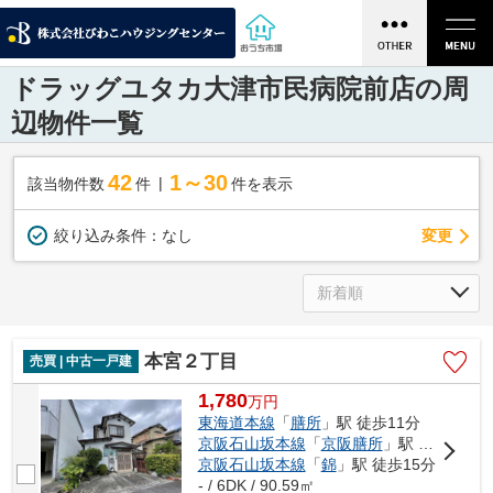
ドラッグユタカ大津市民病院前店の周
辺物件一覧
42
1～30
該当物件数
件
件を表示
変更
絞り込み条件：
なし
本宮２丁目
売買 | 中古一戸建
1,780
万
円
東海道本線
「
膳所
」駅 徒歩11分
京阪石山坂本線
「
京阪膳所
」駅 徒歩11分
京阪石山坂本線
「
錦
」駅 徒歩15分
- / 6DK / 90.59㎡