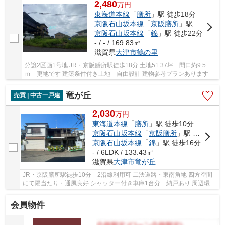
2,480
万
円
東海道本線
「
膳所
」駅 徒歩18分
京阪石山坂本線
「
京阪膳所
」駅 徒歩18分
京阪石山坂本線
「
錦
」駅 徒歩22分
- / - / 169.83㎡
滋賀県
大津市
鶴の里
分譲2区画1号地 JR・京阪膳所駅徒歩18分 土地51.37坪 間口約9.5
ｍ 更地です 建築条件付き土地 自由設計 建物参考プランあります
竜が丘
売買 | 中古一戸建
2,030
万
円
東海道本線
「
膳所
」駅 徒歩10分
京阪石山坂本線
「
京阪膳所
」駅 徒歩10分
京阪石山坂本線
「
錦
」駅 徒歩16分
- / 6LDK / 133.43㎡
滋賀県
大津市
竜が丘
JR・京阪膳所駅徒歩10分 2沿線利用可 二法道路・東南角地 四方空間
にて陽当たり・通風良好 シャッター付き車庫1台分 納戸あり 周辺環境
充実しています
会員物件