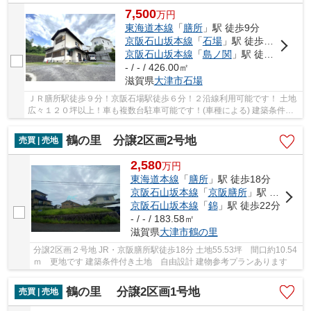
7,500
万
円
東海道本線
「
膳所
」駅 徒歩9分
京阪石山坂本線
「
石場
」駅 徒歩6分
京阪石山坂本線
「
島ノ関
」駅 徒歩12分
- / - / 426.00㎡
滋賀県
大津市
石場
ＪＲ膳所駅徒歩９分！京阪石場駅徒歩６分！２沿線利用可能です！ 土地
広々１２０坪以上！車も複数台駐車可能です！(車種による) 建築条件無
しの土地！好きな工務店・ハウスメーカーで...
鶴の里 分譲2区画2号地
売買 | 売地
2,580
万
円
東海道本線
「
膳所
」駅 徒歩18分
京阪石山坂本線
「
京阪膳所
」駅 徒歩18分
京阪石山坂本線
「
錦
」駅 徒歩22分
- / - / 183.58㎡
滋賀県
大津市
鶴の里
分譲2区画２号地 JR・京阪膳所駅徒歩18分 土地55.53坪 間口約10.54
ｍ 更地です 建築条件付き土地 自由設計 建物参考プランあります
鶴の里 分譲2区画1号地
売買 | 売地