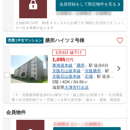
会員登録をして限定物件を見る
土地約92.54坪 角地 ８ＳＬＤＫのお家です 閑静な住宅街です シャッ
ター付き車庫があります
膳所ハイツ２号棟
売買 | 中古マンション
5月9日 値下げ
1,095
万
円
東海道本線
「
膳所
」駅 徒歩6分
京阪石山坂本線
「
京阪膳所
」駅 徒歩6分
京阪石山坂本線
「
石場
」駅 徒歩8分
5階 / 4DK / 84.86㎡
滋賀県
大津市
打出浜
ＪＲ・京阪膳所駅徒歩6分の駅近です！最上階のお部屋です！ 生活環境
整う生活便利地です！空家につき即入居可能！ 陽当り・通風・眺望良好
です！ハウスクリーニング済みです！ 当社売...
会員物件