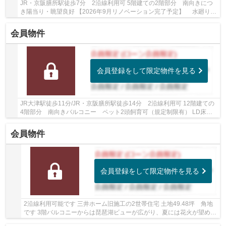
JR・京阪膳所駅徒歩7分 2沿線利用可 5階建ての2階部分 南向きにつ
き陽当り・眺望良好 【2026年9月リノベーション完了予定】 水廻り交
換、壁・床貼替、建具交換など他 小学校・スー...
会員物件
会員登録をして限定物件を見る
JR大津駅徒歩11分/JR・京阪膳所駅徒歩14分 2沿線利用可 12階建ての
4階部分 南向きバルコニー ペット2頭飼育可（規定制限有） LD床暖
房・食洗乾燥機・浴室乾燥機・スロップシンクな...
会員物件
会員登録をして限定物件を見る
2沿線利用可能です 三井ホーム旧施工の2世帯住宅 土地49.48坪 角地
です 3階バルコニーからは琵琶湖ビューが広がり、夏には花火が望めま
す