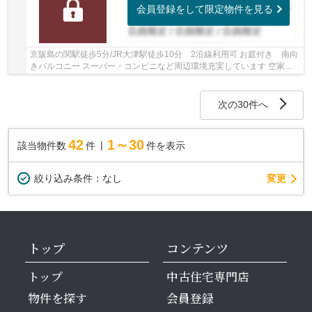
会員登録をして限定物件を見る
京阪島の関駅徒歩5分/JR大津駅徒歩10分 2沿線利用可 お庭付き 南向
きバルコニー スーパー・コンビニなど周辺環境充実しています 空家に
つき即引き渡し可能です
次の30件へ
42
1～30
該当物件数
件
件を表示
変更
絞り込み条件：
なし
トップ
コンテンツ
トップ
中古住宅専門店
物件を探す
会員登録