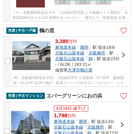
ＪＲ・京阪膳所駅徒歩８分 ２沿線利用可能 １９階建の１２階部分 全
居室収納付きの３LDK 南西向きバルコニー 陽当たり・眺望良好 設備充
実しています ペット飼育可能（規約有）
鶴の里
売買 | 中古一戸建
3,380
万
円
東海道本線
「
膳所
」駅 徒歩18分
京阪石山坂本線
「
京阪膳所
」駅 徒歩18分
京阪石山坂本線
「
錦
」駅 徒歩23分
- / 6LDK / 183.21㎡
滋賀県
大津市
鶴の里
JR・京阪膳所駅徒歩18分 2沿線利用可 土地面積：97.98坪 建物面
積：55.42坪 6LDK+納戸 駐車スペース2台分 広々バルコニー トイレ
2ヶ所あり 眺望良好
エバーグリーンにおの浜
売買 | 中古マンション
6月18日 値下げ
1,798
万
円
東海道本線
「
膳所
」駅 徒歩13分
京阪石山坂本線
「
京阪膳所
」駅 徒歩13分
京阪石山坂本線
「
錦
」駅 徒歩12分