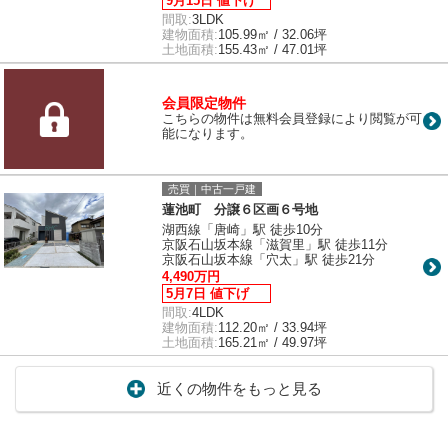
9月15日 値下げ
間取:
3LDK
建物面積:
105.99㎡ / 32.06坪
土地面積:
155.43㎡ / 47.01坪
会員限定物件
こちらの物件は無料会員登録により閲覧が可
能になります。
売買｜中古一戸建
蓮池町 分譲６区画６号地
湖西線「唐崎」駅 徒歩10分
京阪石山坂本線「滋賀里」駅 徒歩11分
京阪石山坂本線「穴太」駅 徒歩21分
4,490万円
5月7日 値下げ
間取:
4LDK
建物面積:
112.20㎡ / 33.94坪
土地面積:
165.21㎡ / 49.97坪
近くの物件をもっと見る