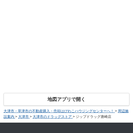
地図アプリで開く
大津市・草津市の不動産購入・売却はびわこハウジングセンターへ！
>
周辺施
設案内
>
大津市
>
大津市のドラッグストア
>
ジップドラッグ唐崎店