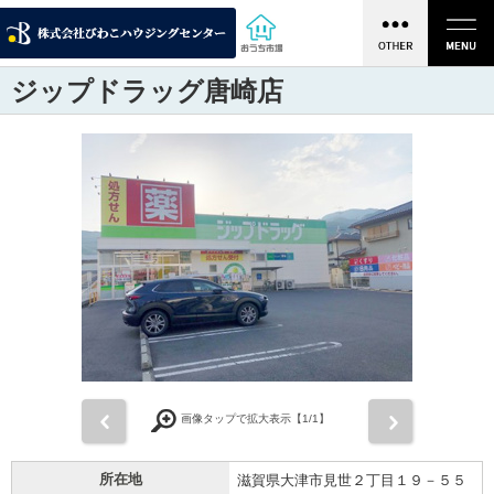
ジップドラッグ唐崎店
前
次
画像タップで拡大表示【
1
/1】
所在地
滋賀県大津市見世２丁目１９－５５