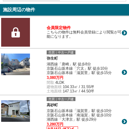
施設周辺の物件
会員限定物件
こちらの物件は無料会員登録により閲覧が可
能になります。
売買｜中古一戸建
弥生町
湖西線「唐崎」駅 徒歩8分
京阪石山坂本線「穴太」駅 徒歩10分
京阪石山坂本線「滋賀里」駅 徒歩15分
3,080万円
間取:
4LDK
建物面積:
104.33㎡ / 31.55坪
土地面積:
147.13㎡ / 44.50坪
売買｜中古一戸建
高砂町
京阪石山坂本線「滋賀里」駅 徒歩10分
京阪石山坂本線「南滋賀」駅 徒歩10分
湖西線「大津京」駅 徒歩29分
3,280万円