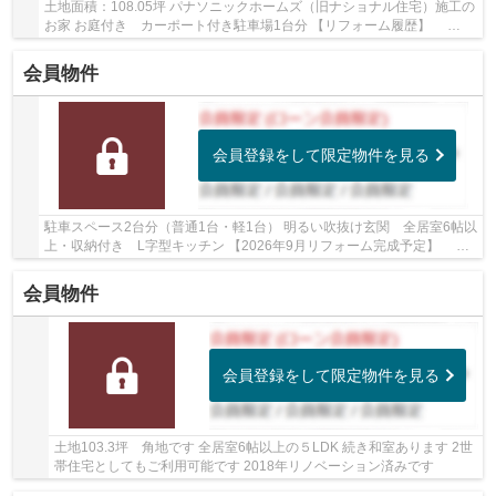
土地面積：108.05坪 パナソニックホームズ（旧ナショナル住宅）施工の
お家 お庭付き カーポート付き駐車場1台分 【リフォーム履歴】
2021年4月：リビングの一部フローリング張替え ...
会員物件
会員登録をして限定物件を見る
駐車スペース2台分（普通1台・軽1台） 明るい吹抜け玄関 全居室6帖以
上・収納付き L字型キッチン 【2026年9月リフォーム完成予定】 水
回り：キッチン・浴室・トイレ・洗面、内装：...
会員物件
会員登録をして限定物件を見る
土地103.3坪 角地です 全居室6帖以上の５LDK 続き和室あります 2世
帯住宅としてもご利用可能です 2018年リノベーション済みです