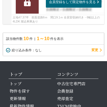
会員登録をして限定物件を見る
土地47.37坪 前面道路6ｍ 間口9.1ｍ 全居室収納付き・6帖以上の
4LDK 堀込車庫あり
10
1～10
該当物件数
件
件を表示
変更
絞り込み条件：
なし
トップ
コンテンツ
トップ
中古住宅専門店
物件を探す
会員登録
更新情報
売却査定
最新物件情報
TVCM放映中