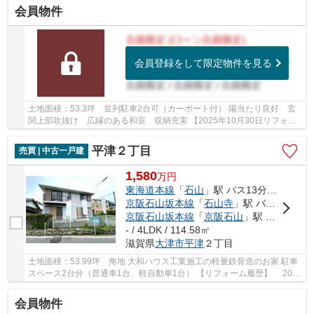
会員物件
会員登録をして限定物件を見る
土地面積：53.3坪 並列駐車2台可（カーポート付） 陽当たり良好 玄
関上部吹抜け 広縁のある和室 収納充実 【2025年10月30日リフォー
ム完成】 ◇全居室クロス張替え、フロア上張り...
平津２丁目
売買 | 中古一戸建
1,580
万
円
東海道本線
「
石山
」駅 バス13分 「平津」 停歩5分
京阪石山坂本線
「
石山寺
」駅 バス5分 「平津」 停歩5分
京阪石山坂本線
「
京阪石山
」駅 徒歩30分
- / 4LDK / 114.58㎡
滋賀県
大津市
平津
２丁目
土地面積：53.99坪 角地 大和ハウス工業施工の軽量鉄骨造のお家 駐車
スペース2台分（普通車1台、軽自動車1台） 【リフォーム履歴】 2025
年10月初旬：全室クロス張替え、1階LDK・廊...
会員物件