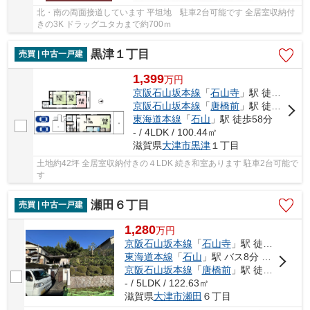
北・南の両面接道しています 平坦地 駐車2台可能です 全居室収納付
きの3K ドラッグユタカまで約700ｍ
黒津１丁目
売買 | 中古一戸建
1,399
万
円
京阪石山坂本線
「
石山寺
」駅 徒歩49分
京阪石山坂本線
「
唐橋前
」駅 徒歩47分
東海道本線
「
石山
」駅 徒歩58分
- / 4LDK / 100.44㎡
滋賀県
大津市
黒津
１丁目
土地約42坪 全居室収納付きの４LDK 続き和室あります 駐車2台可能で
す
瀬田６丁目
売買 | 中古一戸建
1,280
万
円
京阪石山坂本線
「
石山寺
」駅 徒歩33分
東海道本線
「
石山
」駅 バス8分 「自動車教習所前」 停歩4分
京阪石山坂本線
「
唐橋前
」駅 徒歩39分
- / 5LDK / 122.63㎡
滋賀県
大津市
瀬田
６丁目