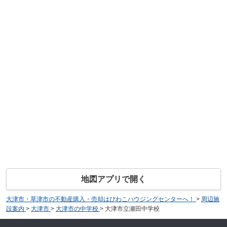
地図アプリで開く
大津市・草津市の不動産購入・売却はびわこハウジングセンターへ！
>
周辺施
設案内
>
大津市
>
大津市の中学校
>
大津市立瀬田中学校