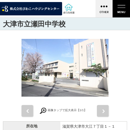
大津市立瀬田中学校
前
次
画像タップで拡大表示【
1
/1】
所在地
滋賀県大津市大江７丁目１－１