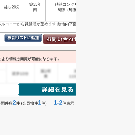
築33年
鉄筋コンクリート
徒歩20分
南
5階/（5階建）
選択
▼
バルコニーから琵琶湖が望めます 敷地内平面駐車場無
2
1
1-2
公開件数
件 (会員物件
件)
件表示