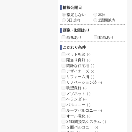
情報公開日
指定しない
本日
3日以内
1週間以内
画像・動画あり
画像あり
動画あり
こだわり条件
ペット相談
(-)
陽当り良好
(-)
閑静な住宅地
(-)
デザイナーズ
(-)
リフォーム済
(-)
リノベーション済
(-)
眺望良好
(-)
メゾネット
(-)
ベランダ
(-)
バルコニー
(-)
ルーフバルコニー
(-)
オール電化
(-)
24時間換気システム
(-)
２面バルコニー
(-)