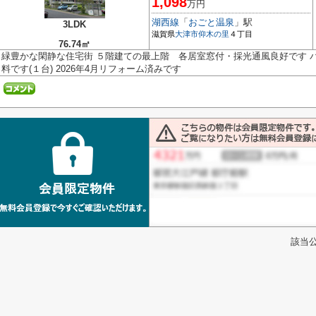
1,098
万円
湖西線
「
おごと温泉
」駅
3LDK
滋賀県
大津市
仰木の里
４丁目
76.74㎡
緑豊かな閑静な住宅街 ５階建ての最上階 各居室窓付・採光通風良好です 
料です(１台) 2026年4月リフォーム済みです
該当