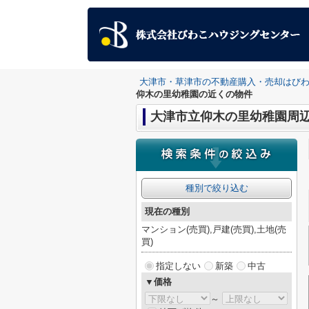
大津市・草津市の不動産購入・売却はび
仰木の里幼稚園の近くの物件
大津市立仰木の里幼稚園周
種別で絞り込む
現在の種別
マンション(売買),戸建(売買),土地(売
買)
指定しない
新築
中古
▼価格
～