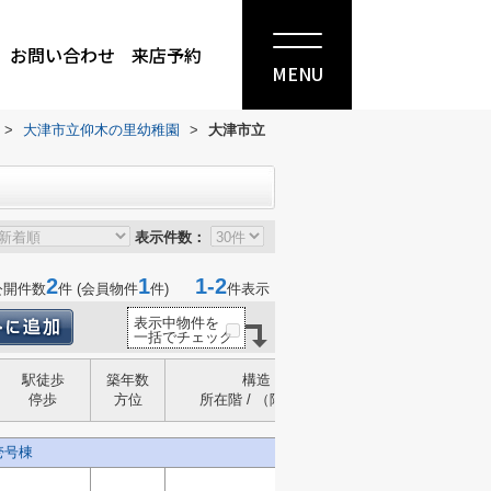
お問い合わせ
来店予約
MENU
>
大津市立仰木の里幼稚園
>
大津市立
表示件数：
2
1
1-2
公開件数
件 (会員物件
件)
件表示
表示中物件を
一括でチェック
駅徒歩
築年数
構造
停歩
方位
所在階 / （階建）
壱号棟