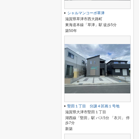
シャルマンコーポ草津
滋賀県草津市西大路町
東海道本線「草津」駅 徒歩5分
築50年
堅田１丁目 分譲４区画１号地
滋賀県大津市堅田１丁目
湖西線「堅田」駅 バス5分 「衣川」 停
歩7分
新築