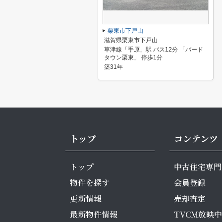
栗東市下戸山
滋賀県栗東市下戸山
草津線「手原」駅 バス12分 「バード
タウン栗東」 停歩1分
築31年
トップ
コンテンツ
トップ
中古住宅専門
物件を探す
会員登録
更新情報
売却査定
最新物件情報
TVCM放映中