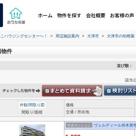
ホーム
物件を探す
会社概要
お客様の声
わこハウジングセンターへ！
>
周辺施設案内
>
大津市
>
大津市の幼稚園
辺物件
並び順：
該当
外観
/
間取り図
価格
交通 / 所在地
間取り/面積
ヴェルディール仰木第
中古マンション