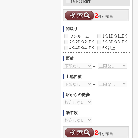
値下げ物件
2
件が該当
間取り
ワンルーム
1K/1DK/1LDK
2K/2DK/2LDK
3K/3DK/3LDK
4K/4DK/4LDK
5K以上
面積
～
土地面積
～
駅からの徒歩
築年数
2
件が該当