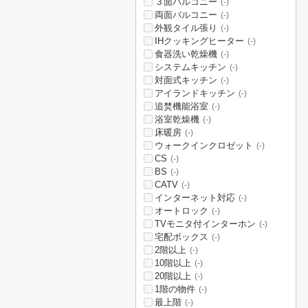
３面バルコニー
(-)
両面バルコニー
(-)
外観タイル張り
(-)
IHクッキングヒーター
(-)
食器洗い乾燥機
(-)
システムキッチン
(-)
対面式キッチン
(-)
アイランドキッチン
(-)
追焚機能浴室
(-)
浴室乾燥機
(-)
床暖房
(-)
ウォークインクロゼット
(-)
CS
(-)
BS
(-)
CATV
(-)
インターネット対応
(-)
オートロック
(-)
TVモニタ付インターホン
(-)
宅配ボックス
(-)
2階以上
(-)
10階以上
(-)
20階以上
(-)
1階の物件
(-)
最上階
(-)