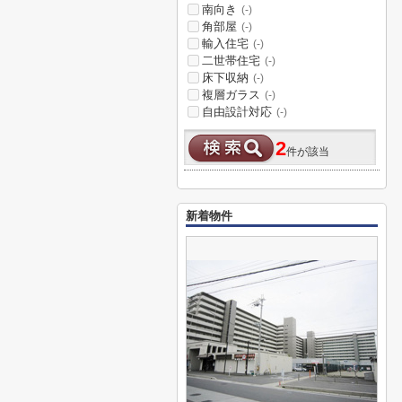
南向き
(-)
角部屋
(-)
輸入住宅
(-)
二世帯住宅
(-)
床下収納
(-)
複層ガラス
(-)
自由設計対応
(-)
2
件が該当
新着物件