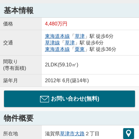
基本情報
価格
4,480万円
東海道本線
「
草津
」駅 徒歩6分
交通
草津線
「
草津
」駅 徒歩6分
東海道本線
「
栗東
」駅 徒歩36分
間取り
2LDK(59.10㎡)
(専有面積)
築年月
2012年 6月(築14年)
お問い合わせ(無料)
物件概要
所在地
滋賀県
草津市
大路
２丁目