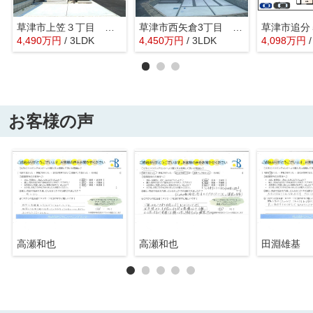
草津市上笠３丁目 全３棟１期1号棟
草津市西矢倉3丁目 全１棟１号棟
草津市追分
4,490
万
円
/ 3LDK
4,450
万
円
/ 3LDK
4,098
万
円
お客様の声
高瀬和也
高瀬和也
田淵雄基