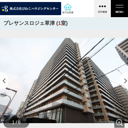
プレサンスロジェ草津 (
1
室)
1 / 6