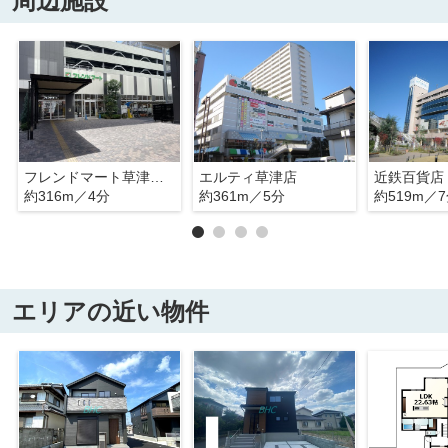
周辺施設
フレンドマート草津大路店
エルティ草津店
近鉄百貨店
約316m／4分
約361m／5分
約519m／
エリアの近い物件