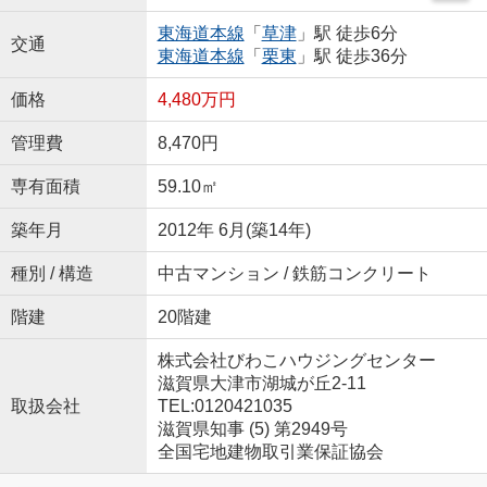
東海道本線
「
草津
」駅 徒歩6分
交通
東海道本線
「
栗東
」駅 徒歩36分
価格
4,480万円
管理費
8,470円
専有面積
59.10㎡
築年月
2012年 6月(築14年)
種別 / 構造
中古マンション / 鉄筋コンクリート
階建
20階建
株式会社びわこハウジングセンター
滋賀県大津市湖城が丘2-11
取扱会社
TEL:0120421035
滋賀県知事 (5) 第2949号
全国宅地建物取引業保証協会