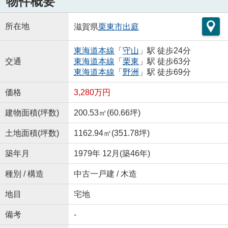
物件概要
所在地
滋賀県
栗東市
出庭
東海道本線
「
守山
」駅 徒歩24分
交通
東海道本線
「
栗東
」駅 徒歩63分
東海道本線
「
野洲
」駅 徒歩69分
価格
3,280万円
建物面積(坪数)
200.53㎡(60.66坪)
土地面積(坪数)
1162.94㎡(351.78坪)
築年月
1979年 12月(築46年)
種別 / 構造
中古一戸建 / 木造
地目
宅地
備考
-