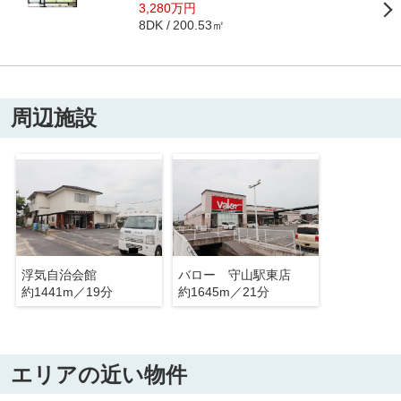
3,280万円
200.53㎡
8DK
周辺施設
浮気自治会館
バロー 守山駅東店
約1441m／19分
約1645m／21分
エリアの近い物件