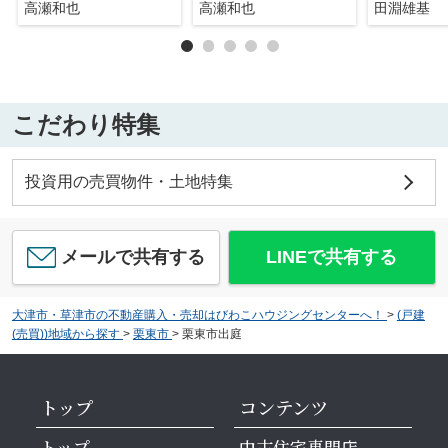
高瀬和也
高瀬和也
田淵雄基
こだわり特集
投資用の売買物件・土地特集
メールで共有する
LINEで共有する
大津市・草津市の不動産購入・売却はびわこハウジングセンターへ！
>
(戸建
(売買))地域から探す
>
栗東市
>
栗東市出庭
トップ
コンテンツ
トップ
中古住宅専門店