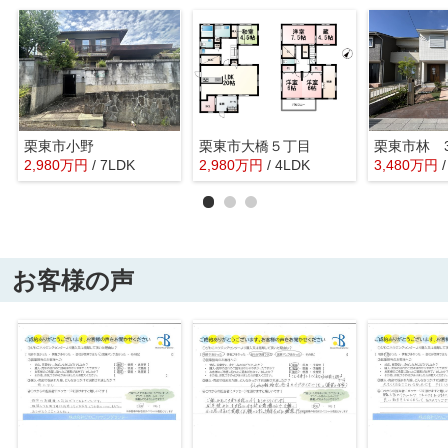
栗東市小野
栗東市大橋５丁目
栗東市林 3
2,980
万
円
/ 7LDK
2,980
万
円
/ 4LDK
3,480
万
円
お客様の声