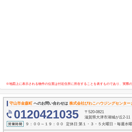
※地図上に表示される物件の位置は付近住所に所在することを表すものであり、実際
守山市金森町
へのお問い合わせは
株式会社びわこハウジングセンター
0120421035
〒520-0821
滋賀県大津市湖城が丘2-11
９：００～１９：００ 定休日:第１・３・５火曜日・毎週水