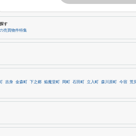
探す
の売買物件特集
町
吉身
金森町
下之郷
焔魔堂町
岡町
石田町
立入町
森川原町
今宿
荒