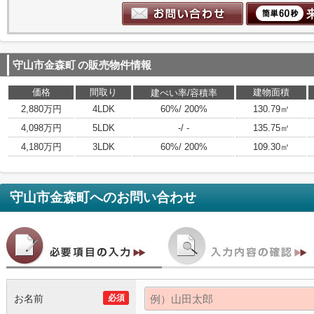
守山市金森町
の販売物件情報
価格
間取り
建物面積
建ぺい率/容積率
2,880万円
4LDK
60%/ 200%
130.79㎡
4,098万円
5LDK
-/ -
135.75㎡
4,180万円
3LDK
60%/ 200%
109.30㎡
守山市金森町
へのお問い合わせ
お名前
必須