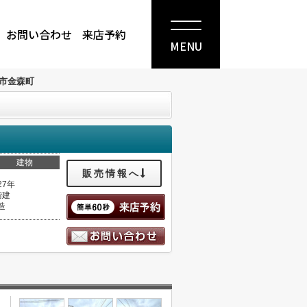
お問い合わせ
来店予約
MENU
市金森町
建物
販売情報へ
27年
階建
造