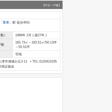
【中古一戸建】
「
栗東
」駅 徒歩40分
年数）
1999年 2月 ( 築27年 )
165.73㎡～183.51㎡/50.13坪
坪数
～55.51坪
宅地
津市湖城が丘2-11
TEL:0120421035
業保証協会