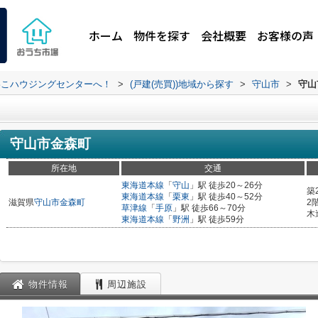
ホーム
物件を探す
会社概要
お客様の声
わこハウジングセンターへ！
>
(戸建(売買))地域から探す
>
守山市
>
守山
守山市金森町
所在地
交通
東海道本線
「
守山
」駅 徒歩20～26分
築
東海道本線
「
栗東
」駅 徒歩40～52分
滋賀県
守山市
金森町
2
草津線
「
手原
」駅 徒歩66～70分
木
東海道本線
「
野洲
」駅 徒歩59分
物件情報
周辺施設