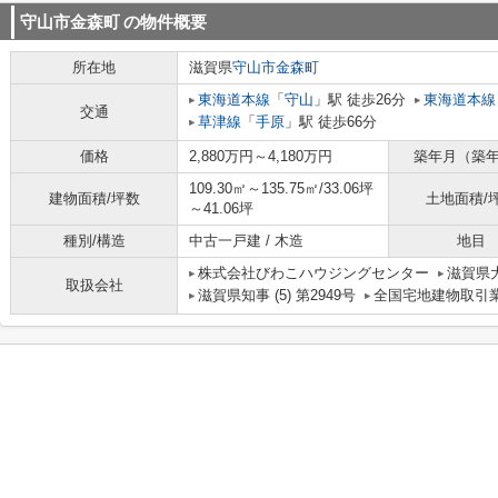
守山市金森町
の物件概要
所在地
滋賀県
守山市
金森町
東海道本線
「
守山
」駅 徒歩26分
東海道本線
交通
草津線
「
手原
」駅 徒歩66分
価格
2,880万円～4,180万円
築年月（築
109.30㎡～135.75㎡/33.06坪
建物面積/坪数
土地面積/
～41.06坪
種別/構造
中古一戸建 / 木造
地目
株式会社びわこハウジングセンター
滋賀県大
取扱会社
滋賀県知事 (5) 第2949号
全国宅地建物取引