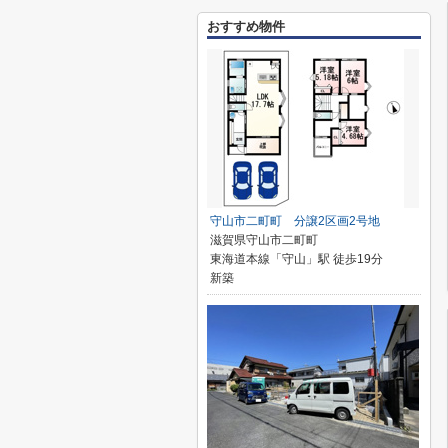
おすすめ物件
守山市二町町 分譲2区画2号地
滋賀県守山市二町町
東海道本線「守山」駅 徒歩19分
新築