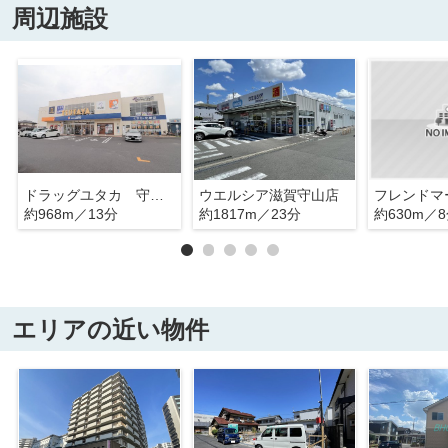
周辺施設
ドラッグユタカ 守山播磨田店
ウエルシア滋賀守山店
フレンドマ
約968m／13分
約1817m／23分
約630m／
エリアの近い物件