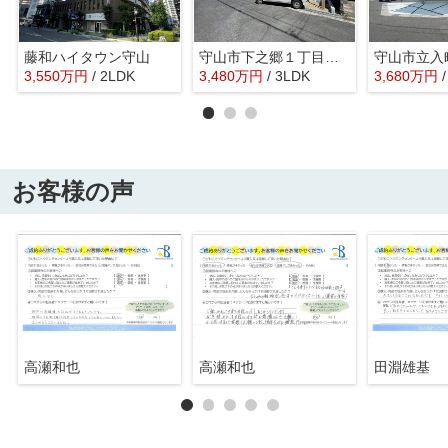
藤和ハイタウン守山
守山市下之郷１丁目 第２全２棟２号棟
守山市立入
3,550
万
円
/ 2LDK
3,480
万
円
/ 3LDK
3,680
万
円
お客様の声
高瀬和也
高瀬和也
田淵雄基