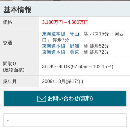
基本情報
価格
3,180万円～4,380万円
東海道本線
「
守山
」駅 バス15分 「河西
口」 停歩7分
交通
東海道本線
「
野洲
」駅 徒歩52分
東海道本線
「
栗東
」駅 徒歩72分
間取り
3LDK～4LDK(97.60㎡～102.15㎡)
(建物面積)
築年月
2009年 8月(築17年)
お問い合わせ(無料)
-