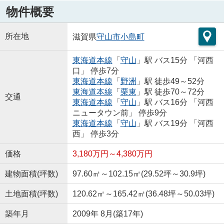
物件概要
所在地
滋賀県
守山市
小島町
東海道本線
「
守山
」駅 バス15分 「河西
口」 停歩7分
東海道本線
「
野洲
」駅 徒歩49～52分
東海道本線
「
栗東
」駅 徒歩70～72分
交通
東海道本線
「
守山
」駅 バス16分 「河西
ニュータウン前」 停歩9分
東海道本線
「
守山
」駅 バス19分 「河西
西」 停歩3分
価格
3,180万円～4,380万円
建物面積(坪数)
97.60㎡～102.15㎡(29.52坪～30.9坪)
土地面積(坪数)
120.62㎡～165.42㎡(36.48坪～50.03坪)
築年月
2009年 8月(築17年)