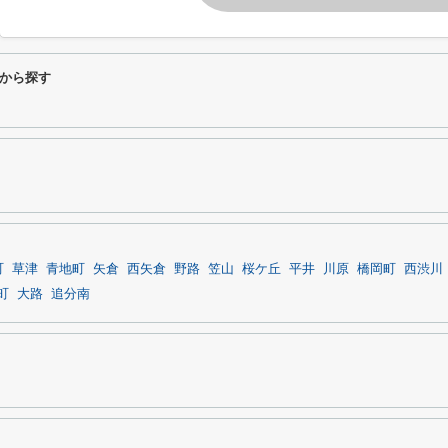
から探す
町
草津
青地町
矢倉
西矢倉
野路
笠山
桜ケ丘
平井
川原
橋岡町
西渋川
町
大路
追分南