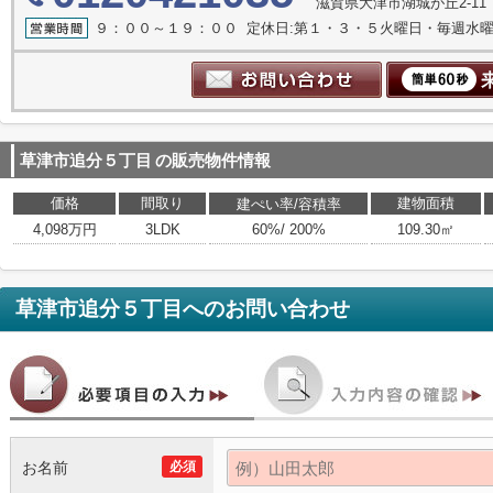
滋賀県大津市湖城が丘2-11
９：００～１９：００ 定休日:第１・３・５火曜日・毎週水
草津市追分５丁目
の販売物件情報
価格
間取り
建物面積
建ぺい率/容積率
4,098万円
3LDK
60%/ 200%
109.30㎡
草津市追分５丁目
へのお問い合わせ
お名前
必須