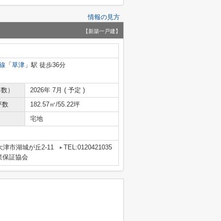
情報の見方
【新築一戸建】
線
「
草津
」駅 徒歩36分
年数）
2026年 7月 ( 予定 )
坪数
182.57㎡/55.22坪
宅地
津市湖城が丘2-11
TEL:0120421035
業保証協会