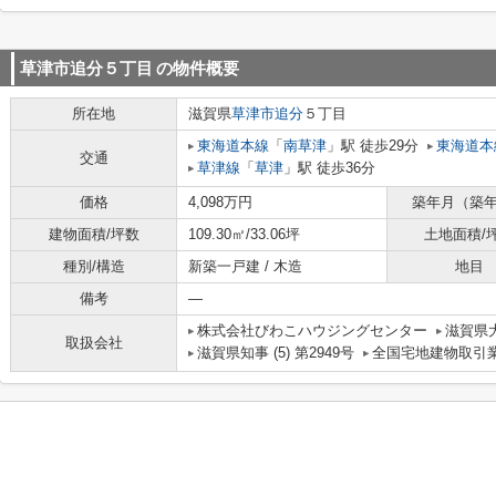
草津市追分５丁目
の物件概要
所在地
滋賀県
草津市
追分
５丁目
東海道本線
「
南草津
」駅 徒歩29分
東海道本
交通
草津線
「
草津
」駅 徒歩36分
価格
4,098万円
築年月（築
建物面積/坪数
109.30㎡/33.06坪
土地面積/
種別/構造
新築一戸建 / 木造
地目
備考
―
株式会社びわこハウジングセンター
滋賀県大
取扱会社
滋賀県知事 (5) 第2949号
全国宅地建物取引