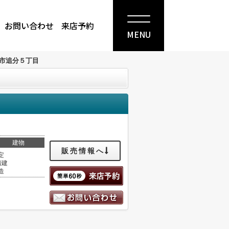
お問い合わせ
来店予約
MENU
市追分５丁目
建物
販売情報へ
定
階建
造