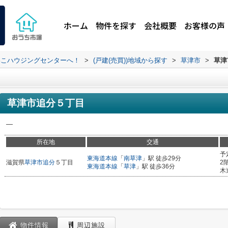
ホーム
物件を探す
会社概要
お客様の声
わこハウジングセンターへ！
>
(戸建(売買))地域から探す
>
草津市
>
草津
草津市追分５丁目
―
所在地
交通
予
東海道本線
「
南草津
」駅 徒歩29分
滋賀県
草津市
追分
５丁目
2
東海道本線
「
草津
」駅 徒歩36分
木
物件情報
周辺施設