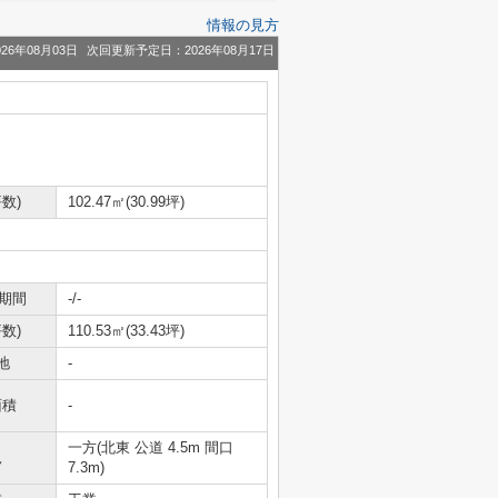
情報の見方
26年08月03日
次回更新予定日：2026年08月17日
数)
102.47㎡(30.99坪)
期間
-/-
数)
110.53㎡(33.43坪)
地
-
面積
-
一方(北東 公道 4.5m 間口
況
7.3m)