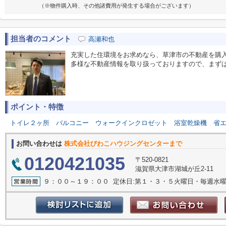
（※物件購入時、その他諸費用が発生する場合がございます）
担当者のコメント
高瀬和也
充実した住環境をお求めなら、草津市の不動産を購
多様な不動産情報を取り扱っておりますので、まず
ポイント・特徴
トイレ２ヶ所
バルコニー
ウォークインクロゼット
浴室乾燥機
省
お問い合わせは
株式会社びわこハウジングセンターまで
0120421035
〒520-0821
滋賀県大津市湖城が丘2-11
９：００～１９：００ 定休日:第１・３・５火曜日・毎週水