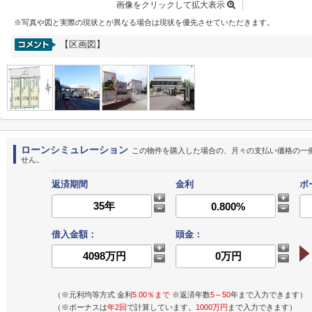
画像をクリックして拡大表示
※写真や図と実際の現状とが異なる場合は現状を優先させていただきます。
【区画図】
ローンシミュレーション
この物件を購入した場合の、月々の支払い価格の一
せん。
返済期間
金利
ボ
借入金額：
頭金：
（※元利均等方式 金利
5.00％まで
※返済年数
5～50
年まで入力できます）
（※ボーナスは
年2回
で計算しています。
1000万円
まで入力できます）