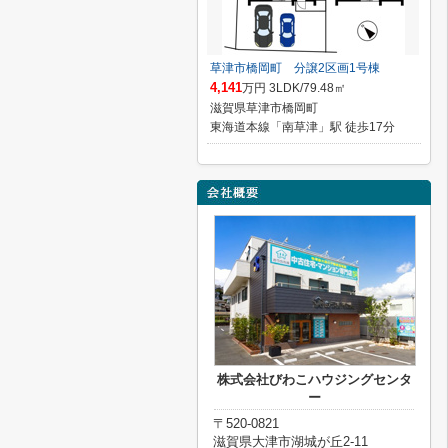
草津市橋岡町 分譲2区画1号棟
4,141
万円 3LDK/79.48㎡
滋賀県草津市橋岡町
東海道本線「南草津」駅 徒歩17分
株式会社びわこハウジングセンタ
ー
〒520-0821
滋賀県大津市湖城が丘2-11