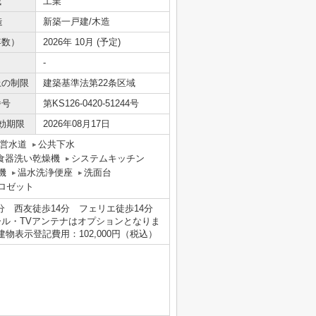
域
工業
造
新築一戸建/木造
年数）
2026年 10月 (予定)
-
上の制限
建築基準法第22条区域
番号
第KS126-0420-51244号
効期限
2026年08月17日
営水道
公共下水
食器洗い乾燥機
システムキッチン
機
温水洗浄便座
洗面台
ロゼット
6分 西友徒歩14分 フェリエ徒歩14分
ル・TVアンテナはオプションとなりま
表示登記費用：102,000円（税込）