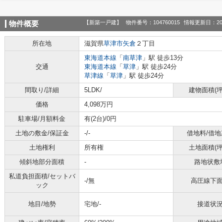
【新築一戸建】
物件番号：104760015
情報更新日：20
物件概要
所在地
滋賀県
草津市
矢倉
２丁目
東海道本線
「
南草津
」駅 徒歩13分
交通
東海道本線
「
草津
」駅 徒歩24分
草津線
「
草津
」駅 徒歩24分
間取り/詳細
5LDK/
建物面積(坪
価格
4,098万円
駐車場/月額料金
有(2台)/0円
土地の敷金/保証金
-/-
借地料/借地
土地権利
所有権
土地面積(坪
傾斜地部分面積
-
路地状敷
私道負担面積/セットバ
-/無
高圧線下
ック
地目/地勢
宅地/-
接道状