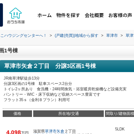
ホーム
物件を探す
会社概要
お客様の声
わこハウジングセンターへ！
>
(戸建(売買))地域から探す
>
草津市
>
草津
画1号棟
草津市矢倉２丁目 分譲3区画1号棟
JR南草津駅徒歩13分
分譲3区画の1号棟 駐車スペース2台分
トイレ2ヶ所あり 食洗機・24時間換気・浴室暖房乾燥機など設備充実
パントリー・WIC・床下収納など収納スペース豊富です
フラット35ｓ（金利Ｂプラン）利用可
価格
所在地/交通
間取り/建物面
5LDK
滋賀県
草津市
矢倉
２丁目
4,098
万円