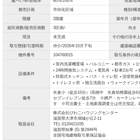
建ぺい率/容積率
60%/200%
用途地
都市計画
市街化区域
種別/構
階建
2階建
築年月（築
総区画数/販売区画数
3区画/-
向き
現況
未完成
その他の法令
取引態様/引渡時期
仲介/2026年10月下旬
建築確認
物件番号
104760015
取引条件の有
室内洗濯機置場
バルコニー
都市ガス
公
24時間換気システム
電気有
駐車2台可
設備条件
対面式キッチン
バス・トイレ別
浴室乾燥
トイレ２ヶ所
独立洗面台
ウォークインク
矢倉小（徒歩10分）/高穂中 矢倉幼稚園徒歩
備考
セブンイレブン徒歩7分 ※網戸・カーテンレー
す ※司法書士・土地家屋調査士は売主指定。建物
株式会社びわこハウジングセンター
滋賀県大津市湖城が丘2-11
取扱会社
TEL:0120421035
滋賀県知事 (5) 第2949号
全国宅地建物取引業保証協会