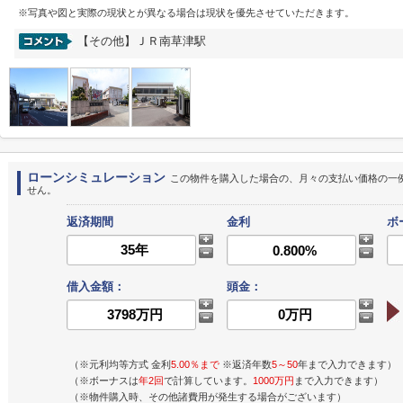
※写真や図と実際の現状とが異なる場合は現状を優先させていただきます。
【その他】ＪＲ南草津駅
ローンシミュレーション
この物件を購入した場合の、月々の支払い価格の一
せん。
返済期間
金利
ボ
借入金額：
頭金：
（※元利均等方式 金利
5.00％まで
※返済年数
5～50
年まで入力できます）
（※ボーナスは
年2回
で計算しています。
1000万円
まで入力できます）
（※物件購入時、その他諸費用が発生する場合がございます）