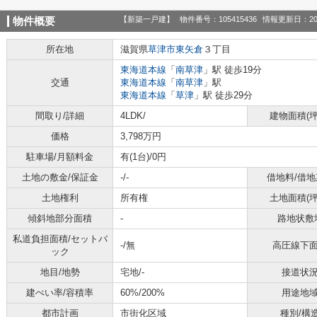
【新築一戸建】
物件番号：105415436
情報更新日：20
物件概要
所在地
滋賀県
草津市
東矢倉
３丁目
東海道本線
「
南草津
」駅 徒歩19分
交通
東海道本線
「
南草津
」駅
東海道本線
「
草津
」駅 徒歩29分
間取り/詳細
4LDK/
建物面積(坪
価格
3,798万円
駐車場/月額料金
有(1台)/0円
土地の敷金/保証金
-/-
借地料/借地
土地権利
所有権
土地面積(坪
傾斜地部分面積
-
路地状敷
私道負担面積/セットバ
-/無
高圧線下
ック
地目/地勢
宅地/-
接道状
建ぺい率/容積率
60%/200%
用途地
都市計画
市街化区域
種別/構