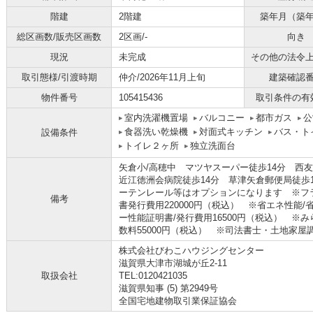
階建
2階建
築年月（築
総区画数/販売区画数
2区画/-
向き
現況
未完成
その他の法令
取引態様/引渡時期
仲介/2026年11月上旬
建築確認
物件番号
105415436
取引条件の有
室内洗濯機置場
バルコニー
都市ガス
公
食器洗い乾燥機
対面式キッチン
バス・ト
設備条件
トイレ２ヶ所
独立洗面台
矢倉小/高穂中 マツヤスーパー徒歩14分 西
近江徳洲会病院徒歩14分 草津矢倉郵便局徒歩
ーテンレール等はオプションになります ※フラ
備考
書発行費用220000円（税込） ※省エネ性能
ー性能証明書/発行費用16500円（税込） ※み
数料55000円（税込） ※司法書士・土地家屋
株式会社びわこハウジングセンター
滋賀県大津市湖城が丘2-11
取扱会社
TEL:0120421035
滋賀県知事 (5) 第2949号
全国宅地建物取引業保証協会