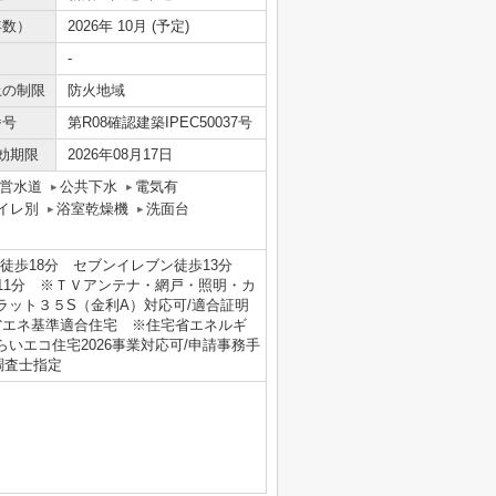
年数）
2026年 10月 (予定)
-
上の制限
防火地域
番号
第R08確認建築IPEC50037号
効期限
2026年08月17日
営水道
公共下水
電気有
イレ別
浴室乾燥機
洗面台
友徒歩18分 セブンイレブン徒歩13分
11分 ※ＴＶアンテナ・網戸・照明・カ
ット３５S（金利A）対応可/適合証明
/省エネ基準適合住宅 ※住宅省エネルギ
らいエコ住宅2026事業対応可/申請事務手
調査士指定