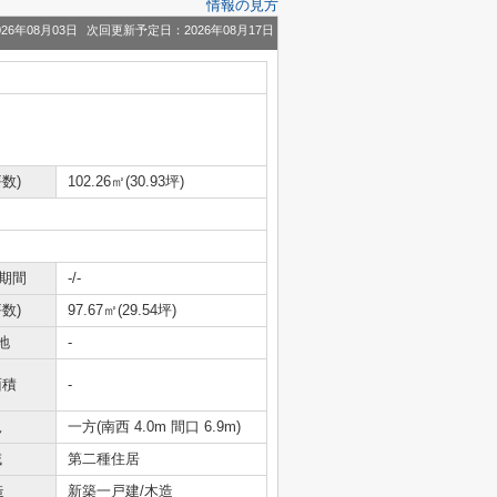
情報の見方
26年08月03日
次回更新予定日：2026年08月17日
数)
102.26㎡(30.93坪)
期間
-/-
数)
97.67㎡(29.54坪)
地
-
面積
-
況
一方(南西 4.0m 間口 6.9m)
域
第二種住居
造
新築一戸建/木造