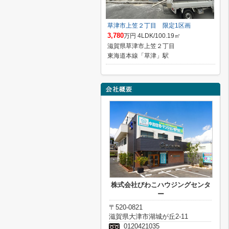
草津市上笠２丁目 限定1区画
3,780
万円 4LDK/100.19㎡
滋賀県草津市上笠２丁目
東海道本線「草津」駅
株式会社びわこハウジングセンタ
ー
〒520-0821
滋賀県大津市湖城が丘2-11
0120421035