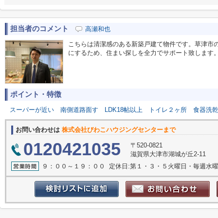
担当者のコメント
高瀬和也
こちらは清潔感のある新築戸建て物件です。草津市
にするため、住まい探しを全力でサポート致します
ポイント・特徴
スーパーが近い
南側道路面す
LDK18帖以上
トイレ２ヶ所
食器洗
お問い合わせは
株式会社びわこハウジングセンターまで
0120421035
〒520-0821
滋賀県大津市湖城が丘2-11
９：００～１９：００ 定休日:第１・３・５火曜日・毎週水