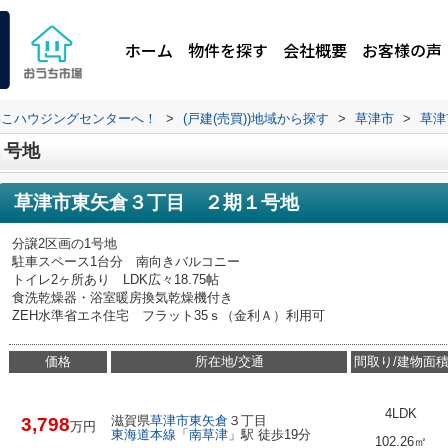
ホーム
物件を探す
会社概要
お客様の声
わこハウジングセンターへ！
>
(戸建(売買))地域から探す
>
草津市
>
草津
１号地
草津市東矢倉３丁目 ２期１号地
分譲2区画の1号地
駐車スペース1台分 南向きバルコニー
トイレ2ヶ所あり LDK広々18.75帖
食洗乾燥器・浴室暖房換気乾燥機付き
ZEH水準省エネ住宅 フラット35ｓ（金利Ａ）利用可
価格
所在地/交通
間取り/建物面
4LDK
滋賀県
草津市
東矢倉
３丁目
3,798
万円
東海道本線
「
南草津
」駅 徒歩19分
102.26㎡