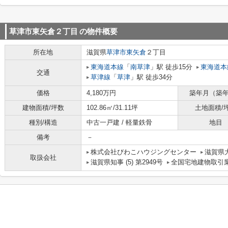
草津市東矢倉２丁目
の物件概要
所在地
滋賀県
草津市
東矢倉
２丁目
東海道本線
「
南草津
」駅 徒歩15分
東海道本
交通
草津線
「
草津
」駅 徒歩34分
価格
4,180万円
築年月（築
建物面積/坪数
102.86㎡/31.11坪
土地面積/
種別/構造
中古一戸建 / 軽量鉄骨
地目
備考
－
株式会社びわこハウジングセンター
滋賀県大
取扱会社
滋賀県知事 (5) 第2949号
全国宅地建物取引