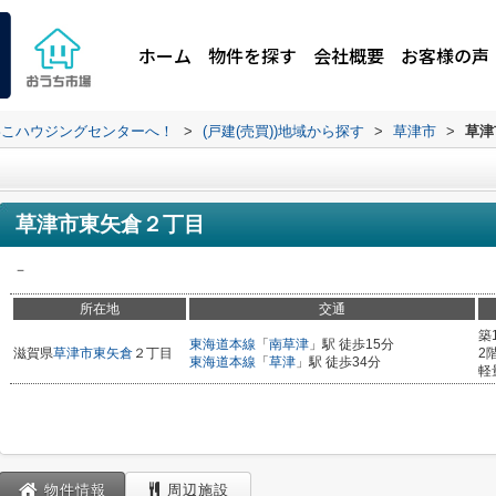
ホーム
物件を探す
会社概要
お客様の声
わこハウジングセンターへ！
>
(戸建(売買))地域から探す
>
草津市
>
草津
草津市東矢倉２丁目
－
所在地
交通
築
東海道本線
「
南草津
」駅 徒歩15分
滋賀県
草津市
東矢倉
２丁目
2
東海道本線
「
草津
」駅 徒歩34分
軽
物件情報
周辺施設