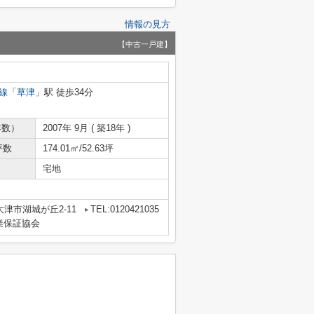
情報の見方
【中古一戸建】
線
「
草津
」駅 徒歩34分
年数）
2007年 9月 ( 築18年 )
坪数
174.01㎡/52.63坪
宅地
津市湖城が丘2-11
TEL:0120421035
業保証協会