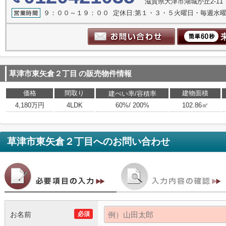
滋賀県大津市湖城が丘2-11
９：００～１９：００ 定休日:第１・３・５火曜日・毎週水
草津市東矢倉２丁目
の販売物件情報
価格
間取り
建物面積
建ぺい率/容積率
4,180万円
4LDK
60%/ 200%
102.86㎡
草津市東矢倉２丁目
へのお問い合わせ
お名前
必須