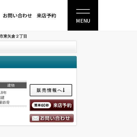
お問い合わせ
来店予約
MENU
市東矢倉２丁目
建物
販売情報へ
18年
階建
量鉄骨