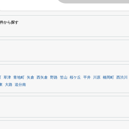
件から探す
町
草津
青地町
矢倉
西矢倉
野路
笠山
桜ケ丘
平井
川原
橋岡町
西渋川
東
大路
追分南