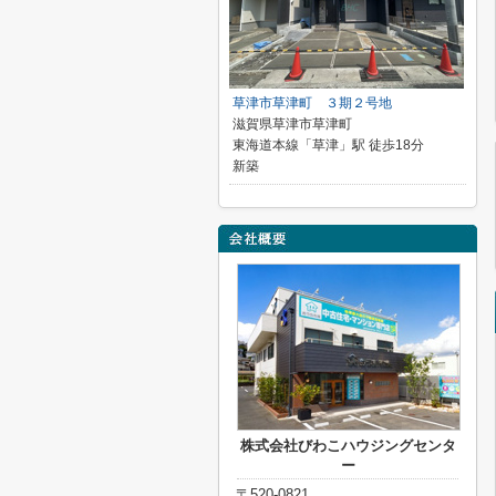
草津市草津町 ３期２号地
滋賀県草津市草津町
東海道本線「草津」駅 徒歩18分
新築
株式会社びわこハウジングセンタ
ー
〒520-0821